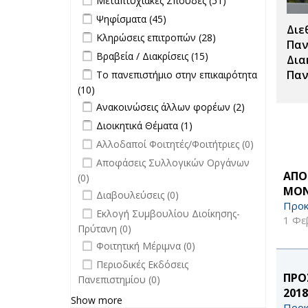
Μεταπτυχιακές Σπουδές (51)
Μεταπτυχιακές
Apply Ψηφίσματα filter
Apply Ψηφίσματα filter
Ψηφίσματα (45)
Σπουδές filter
Διε
Apply Κληρώσεις επιτροπών filter
Apply
Κληρώσεις επιτροπών (28)
Παν
Κληρώσεις
Apply Βραβεία / Διακρίσεις filter
Apply
Βραβεία / Διακρίσεις (15)
Δια
επιτροπών
Βραβεία /
Apply Το πανεπιστήμιο στην
Παν
Το πανεπιστήμιο στην επικαιρότητα
filter
Διακρίσεις
επικαιρότητα filter
(10)
Apply Το πανεπιστήμιο στην
filter
Apply Ανακοινώσεις άλλων φορέων
επικαιρότητα filter
Apply
Ανακοινώσεις άλλων φορέων (2)
filter
Ανακοινώσεις
Apply Διοικητικά Θέματα filter
Apply Διοικητικά
Διοικητικά Θέματα (1)
άλλων
Θέματα filter
undefined
Αλλοδαποί Φοιτητές/Φοιτήτριες (0)
φορέων filter
undefined
Αποφάσεις Συλλογικών Οργάνων
ΑΠΟ
(0)
ΜΟΝ
undefined
Διαβουλεύσεις (0)
Προκ
undefined
Εκλογή Συμβουλίου Διοίκησης-
1 Φε
Πρύτανη (0)
undefined
Φοιτητική Μέριμνα (0)
undefined
Περιοδικές Εκδόσεις
ΠΡΟ
Πανεπιστημίου (0)
201
Show more
Προκ