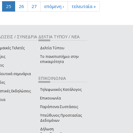
25
26
27
επόμενη ›
τελευταία »
ΩΣΕΙΣ / ΣΥΝΕΔΡΙΑ
ΔΕΛΤΙΑ ΤΥΠΟΥ / ΝΕΑ
μαϊκές Τελετές
Δελτία Τύπου
εις
Το πανεπιστήμιο στην
επικαιρότητα
εις
δευτικά σεμινάρια
ΕΠΙΚΟΙΝΩΝΙΑ
δες
Τηλεφωνικός Κατάλογος
στικές Εκδηλώσεις
Επικοινωνία
ρια
Παράπονα-Συστάσεις
Υπεύθυνος Προστασίας
Δεδομένων
Δήλωση