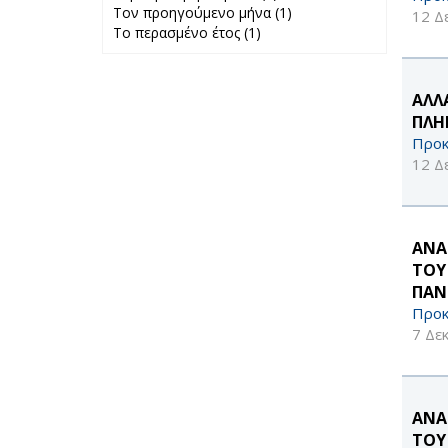
Τον προηγούμενο μήνα (1)
Περασμένη
Apply Τον
12 Δ
Το περασμένο έτος (1)
Apply Το
εβδομάδα filter
προηγούμενο
περασμένο έτος
μήνα filter
filter
ΑΛΛ
ΠΛΗ
Προκ
12 Δ
ΑΝΑ
ΤΟΥ
ΠΑΝ
Προκ
7 Δε
ΑΝΑ
ΤΟΥ