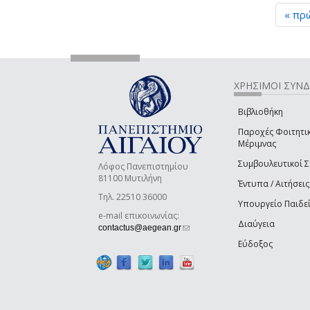
« πρ
ΧΡΗΣΙΜΟΙ ΣΥΝ
Βιβλιοθήκη
Παροχές Φοιτητι
Μέριμνας
Συμβουλευτικοί 
Λόφος Πανεπιστημίου
81100 Μυτιλήνη
Έντυπα / Αιτήσεις
Τηλ. 22510 36000
Υπουργείο Παιδε
e-mail επικοινωνίας:
Διαύγεια
(link sends e-mail)
contactus@aegean.gr
Εύδοξος