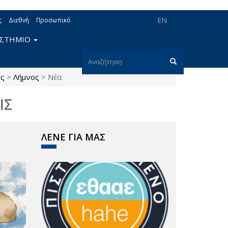
EN
ς
Διεθνή
Προσωπικό
ΙΣΤΗΜΙΟ
Φόρμα
ος
>
Λήμνος
>
Νέα
αναζήτησης
Αναζήτηση
ΙΣ
ΛΕΝΕ ΓΙΑ ΜΑΣ