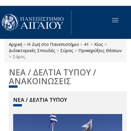
Παράκαμψη προς το κυρίως περιεχόμενο
Toggle
navigat
Αρχική
>
Η Ζωή στο Πανεπιστήμιο
>
41
>
Χίος
>
Είστε εδώ
Διδακτορικές Σπουδές
>
Σύρος
>
Προκηρύξεις Θέσεων
>
Σάμος
ΝΕΑ / ΔΕΛΤΙΑ ΤΥΠΟΥ /
ΑΝΑΚΟΙΝΩΣΕΙΣ
ΝΕΑ / ΔΕΛΤΙΑ ΤΥΠΟΥ