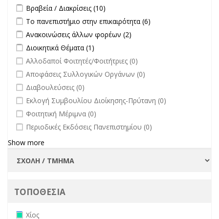
Apply Βραβεία / Διακρίσεις filter
Apply Βραβεία / Διακρίσεις filter
Βραβεία / Διακρίσεις (10)
Apply Το πανεπιστήμιο στην επικαιρότητα filter
Apply Το
Το πανεπιστήμιο στην επικαιρότητα (6)
πανεπιστήμιο στην
Apply Ανακοινώσεις άλλων φορέων filter
Apply Ανακοινώσεις
Ανακοινώσεις άλλων φορέων (2)
επικαιρότητα filter
άλλων φορέων filter
Apply Διοικητικά Θέματα filter
Apply Διοικητικά Θέματα filter
Διοικητικά Θέματα (1)
undefined
Αλλοδαποί Φοιτητές/Φοιτήτριες (0)
undefined
Αποφάσεις Συλλογικών Οργάνων (0)
undefined
Διαβουλεύσεις (0)
undefined
Εκλογή Συμβουλίου Διοίκησης-Πρύτανη (0)
undefined
Φοιτητική Μέριμνα (0)
undefined
Περιοδικές Εκδόσεις Πανεπιστημίου (0)
Show more
ΤΟΠΟΘΕΣΙΑ
Remove Χίος filter
Χίος