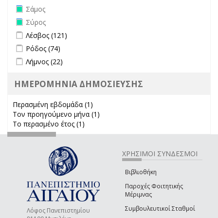
Remove Σάμος filter
Σάμος
Remove Σύρος filter
Σύρος
Apply Λέσβος filter
Apply Λέσβος filter
Λέσβος (121)
Apply Ρόδος filter
Apply Ρόδος filter
Ρόδος (74)
Apply Λήμνος filter
Apply Λήμνος filter
Λήμνος (22)
ΗΜΕΡΟΜΗΝΙΑ ΔΗΜΟΣΙΕΥΣΗΣ
Περασμένη εβδομάδα (1)
Apply Περασμένη εβδομάδα filter
Τον προηγούμενο μήνα (1)
Apply Τον προηγούμενο μήνα
Το περασμένο έτος (1)
Apply Το περασμένο έτος filter
filter
ΧΡΗΣΙΜΟΙ ΣΥΝΔΕΣΜΟΙ
Βιβλιοθήκη
Παροχές Φοιτητικής
Μέριμνας
Συμβουλευτικοί Σταθμοί
Λόφος Πανεπιστημίου