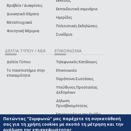
Εκθέσεις
Βραβεία / Διακρίσεις
Εκπαιδευτικά σεμινάρια
Διοικητικά Θέματα
Ημερίδες
Μεταπτυχιακά
Πολιτιστικές Εκδηλώσεις
Φοιτητική Μέριμνα
Συνέδρια
ΔΕΛΤΙΑ ΤΥΠΟΥ / ΝΕΑ
ΕΠΙΚΟΙΝΩΝΙΑ
Δελτία Τύπου
Τηλεφωνικός Κατάλογος
Το πανεπιστήμιο στην
Επικοινωνία
επικαιρότητα
Παράπονα-Συστάσεις
Υπεύθυνος Προστασίας
Δεδομένων
Δήλωση
Προσβασιμότητας
Επικοινωνία με την Ομάδα
Πατώντας "Συμφωνώ" μας παρέχετε τη συγκατάθεσή
Ανάπτυξης του site
(link sends e-mail)
σας για τη χρήση cookies με σκοπό τη μέτρηση και την
ανάλυση της επισκεψιμότητας.
© ΠΑΝΕΠΙΣΤΗΜΙΟ ΑΙΓΑΙΟΥ
ΟΡΟΙ ΧΡΗΣΗΣ
ΠΟΛΙΤΙΚΗ COOKIES
ΟΜΑΔΑ