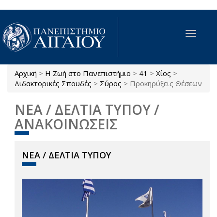
Παράκαμψη προς το κυρίως περιεχόμενο
Toggle
navigat
Αρχική
>
Η Ζωή στο Πανεπιστήμιο
>
41
>
Χίος
>
Είστε εδώ
Διδακτορικές Σπουδές
>
Σύρος
>
Προκηρύξεις Θέσεων
ΝΕΑ / ΔΕΛΤΙΑ ΤΥΠΟΥ /
ΑΝΑΚΟΙΝΩΣΕΙΣ
ΝΕΑ / ΔΕΛΤΙΑ ΤΥΠΟΥ