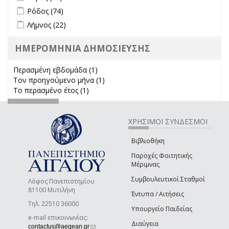
Apply Ρόδος filter
Apply Ρόδος filter
Ρόδος (74)
Apply Λήμνος filter
Apply Λήμνος filter
Λήμνος (22)
ΗΜΕΡΟΜΗΝΙΑ ΔΗΜΟΣΙΕΥΣΗΣ
Περασμένη εβδομάδα (1)
Apply Περασμένη εβδομάδα filter
Τον προηγούμενο μήνα (1)
Apply Τον προηγούμενο μήνα
Το περασμένο έτος (1)
Apply Το περασμένο έτος filter
filter
ΧΡΗΣΙΜΟΙ ΣΥΝΔΕΣΜΟΙ
Βιβλιοθήκη
Παροχές Φοιτητικής
Μέριμνας
Συμβουλευτικοί Σταθμοί
Λόφος Πανεπιστημίου
81100 Μυτιλήνη
Έντυπα / Αιτήσεις
Τηλ. 22510 36000
Υπουργείο Παιδείας
e-mail επικοινωνίας:
Διαύγεια
(link sends e-mail)
contactus@aegean.gr