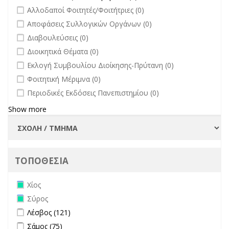
άλλων φορέων filter
undefined
Αλλοδαποί Φοιτητές/Φοιτήτριες (0)
undefined
Αποφάσεις Συλλογικών Οργάνων (0)
undefined
Διαβουλεύσεις (0)
undefined
Διοικητικά Θέματα (0)
undefined
Εκλογή Συμβουλίου Διοίκησης-Πρύτανη (0)
undefined
Φοιτητική Μέριμνα (0)
undefined
Περιοδικές Εκδόσεις Πανεπιστημίου (0)
Show more
ΤΟΠΟΘΕΣΙΑ
Remove Χίος filter
Χίος
Remove Σύρος filter
Σύρος
Apply Λέσβος filter
Apply Λέσβος filter
Λέσβος (121)
Apply Σάμος filter
Apply Σάμος filter
Σάμος (75)