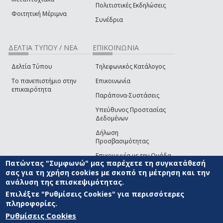
Πολιτιστικές Εκδηλώσεις
Φοιτητική Μέριμνα
Συνέδρια
ΔΕΛΤΙΑ ΤΥΠΟΥ / ΝΕΑ
ΕΠΙΚΟΙΝΩΝΙΑ
Δελτία Τύπου
Τηλεφωνικός Κατάλογος
Το πανεπιστήμιο στην
Επικοινωνία
επικαιρότητα
Παράπονα-Συστάσεις
Υπεύθυνος Προστασίας
Δεδομένων
Δήλωση
Προσβασιμότητας
Επικοινωνία με την Ομάδα
Πατώντας "Συμφωνώ" μας παρέχετε τη συγκατάθεσή
Ανάπτυξης του site
(link sends e-mail)
σας για τη χρήση cookies με σκοπό τη μέτρηση και την
ανάλυση της επισκεψιμότητας.
© ΠΑΝΕΠΙΣΤΗΜΙΟ ΑΙΓΑΙΟΥ
ΟΡΟΙ ΧΡΗΣΗΣ
ΠΟΛΙΤΙΚΗ COOKIES
ΟΜΑΔΑ
ΑΝΑΠΤΥΞΗΣ
Επιλέξτε "Ρυθμίσεις Cookies" για περισσότερες
πληροφορίες.
Ρυθμίσεις Cookies