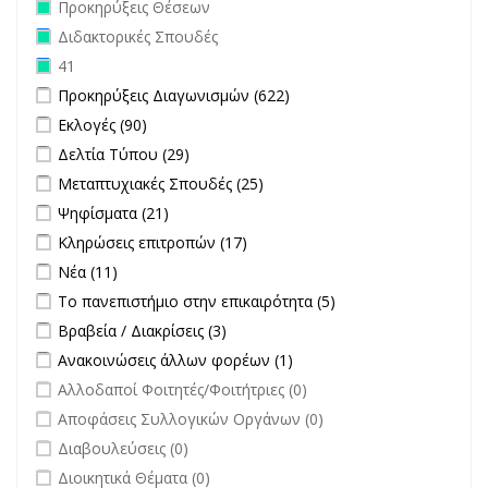
Remove Προκηρύξεις Θέσεων filter
Προκηρύξεις Θέσεων
Remove Διδακτορικές Σπουδές filter
Διδακτορικές Σπουδές
Remove 41 filter
41
Apply Προκηρύξεις Διαγωνισμών filter
Apply Προκηρύξεις
Προκηρύξεις Διαγωνισμών (622)
Διαγωνισμών filter
Apply Εκλογές filter
Apply Εκλογές filter
Εκλογές (90)
Apply Δελτία Τύπου filter
Apply Δελτία Τύπου filter
Δελτία Τύπου (29)
Apply Μεταπτυχιακές Σπουδές filter
Apply Μεταπτυχιακές
Μεταπτυχιακές Σπουδές (25)
Σπουδές filter
Apply Ψηφίσματα filter
Apply Ψηφίσματα filter
Ψηφίσματα (21)
Apply Κληρώσεις επιτροπών filter
Apply Κληρώσεις επιτροπών
Κληρώσεις επιτροπών (17)
filter
Apply Νέα filter
Apply Νέα filter
Νέα (11)
Apply Το πανεπιστήμιο στην επικαιρότητα filter
Apply Το
Το πανεπιστήμιο στην επικαιρότητα (5)
πανεπιστήμιο στην
Apply Βραβεία / Διακρίσεις filter
Apply Βραβεία / Διακρίσεις filter
Βραβεία / Διακρίσεις (3)
επικαιρότητα filter
Apply Ανακοινώσεις άλλων φορέων filter
Apply Ανακοινώσεις
Ανακοινώσεις άλλων φορέων (1)
άλλων φορέων filter
undefined
Αλλοδαποί Φοιτητές/Φοιτήτριες (0)
undefined
Αποφάσεις Συλλογικών Οργάνων (0)
undefined
Διαβουλεύσεις (0)
undefined
Διοικητικά Θέματα (0)