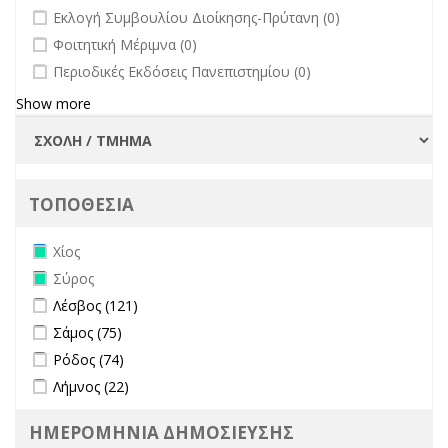
undefined
Εκλογή Συμβουλίου Διοίκησης-Πρύτανη (0)
undefined
Φοιτητική Μέριμνα (0)
undefined
Περιοδικές Εκδόσεις Πανεπιστημίου (0)
Show more
ΤΟΠΟΘΕΣΙΑ
Remove Χίος filter
Χίος
Remove Σύρος filter
Σύρος
Apply Λέσβος filter
Apply Λέσβος filter
Λέσβος (121)
Apply Σάμος filter
Apply Σάμος filter
Σάμος (75)
Apply Ρόδος filter
Apply Ρόδος filter
Ρόδος (74)
Apply Λήμνος filter
Apply Λήμνος filter
Λήμνος (22)
ΗΜΕΡΟΜΗΝΙΑ ΔΗΜΟΣΙΕΥΣΗΣ