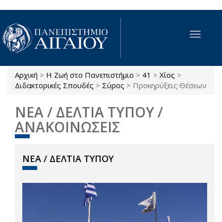
Παράκαμψη προς το κυρίως περιεχόμενο
Toggle
navigat
Αρχική
>
Η Ζωή στο Πανεπιστήμιο
>
41
>
Χίος
>
Είστε εδώ
Διδακτορικές Σπουδές
>
Σύρος
>
Προκηρύξεις Θέσεων
ΝΕΑ / ΔΕΛΤΙΑ ΤΥΠΟΥ /
ΑΝΑΚΟΙΝΩΣΕΙΣ
ΝΕΑ / ΔΕΛΤΙΑ ΤΥΠΟΥ