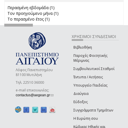
Περασμένη εβδομάδα (1)
Apply Περασμένη εβδομάδα filter
Τον προηγούμενο μήνα (1)
Apply Τον προηγούμενο μήνα
Το περασμένο έτος (1)
Apply Το περασμένο έτος filter
filter
ΧΡΗΣΙΜΟΙ ΣΥΝΔΕΣΜΟΙ
Βιβλιοθήκη
Παροχές Φοιτητικής
Μέριμνας
Συμβουλευτικοί Σταθμοί
Λόφος Πανεπιστημίου
81100 Μυτιλήνη
Έντυπα / Αιτήσεις
Τηλ. 22510 36000
Υπουργείο Παιδείας
e-mail επικοινωνίας:
Διαύγεια
(link sends e-mail)
contactus@aegean.gr
Εύδοξος
Συγγράμματα Τμημάτων
Η Ευρώπη σου
Κώδικας Ηθικής και