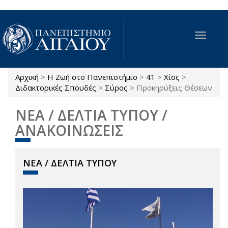
Παράκαμψη προς το κυρίως περιεχόμενο
Toggle
navigat
Αρχική
>
Η Ζωή στο Πανεπιστήμιο
>
41
>
Χίος
>
Είστε εδώ
Διδακτορικές Σπουδές
>
Σύρος
>
Προκηρύξεις Θέσεων
ΝΕΑ / ΔΕΛΤΙΑ ΤΥΠΟΥ /
ΑΝΑΚΟΙΝΩΣΕΙΣ
ΝΕΑ / ΔΕΛΤΙΑ ΤΥΠΟΥ