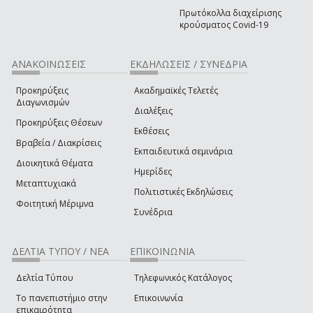
Πρωτόκολλα διαχείρισης
κρούσματος Covid-19
ΑΝΑΚΟΙΝΩΣΕΙΣ
ΕΚΔΗΛΩΣΕΙΣ / ΣΥΝΕΔΡΙΑ
Προκηρύξεις
Ακαδημαϊκές Τελετές
Διαγωνισμών
Διαλέξεις
Προκηρύξεις Θέσεων
Εκθέσεις
Βραβεία / Διακρίσεις
Εκπαιδευτικά σεμινάρια
Διοικητικά Θέματα
Ημερίδες
Μεταπτυχιακά
Πολιτιστικές Εκδηλώσεις
Φοιτητική Μέριμνα
Συνέδρια
ΔΕΛΤΙΑ ΤΥΠΟΥ / ΝΕΑ
ΕΠΙΚΟΙΝΩΝΙΑ
Δελτία Τύπου
Τηλεφωνικός Κατάλογος
Το πανεπιστήμιο στην
Επικοινωνία
επικαιρότητα