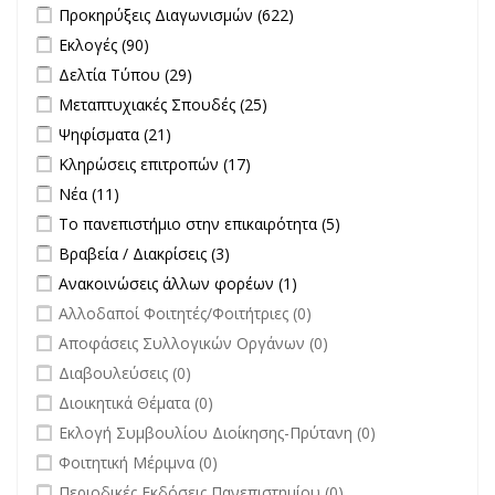
Apply Προκηρύξεις Διαγωνισμών filter
Apply Προκηρύξεις
Προκηρύξεις Διαγωνισμών (622)
Διαγωνισμών filter
Apply Εκλογές filter
Apply Εκλογές filter
Εκλογές (90)
Apply Δελτία Τύπου filter
Apply Δελτία Τύπου filter
Δελτία Τύπου (29)
Apply Μεταπτυχιακές Σπουδές filter
Apply Μεταπτυχιακές
Μεταπτυχιακές Σπουδές (25)
Σπουδές filter
Apply Ψηφίσματα filter
Apply Ψηφίσματα filter
Ψηφίσματα (21)
Apply Κληρώσεις επιτροπών filter
Apply Κληρώσεις επιτροπών
Κληρώσεις επιτροπών (17)
filter
Apply Νέα filter
Apply Νέα filter
Νέα (11)
Apply Το πανεπιστήμιο στην επικαιρότητα filter
Apply Το
Το πανεπιστήμιο στην επικαιρότητα (5)
πανεπιστήμιο στην
Apply Βραβεία / Διακρίσεις filter
Apply Βραβεία / Διακρίσεις filter
Βραβεία / Διακρίσεις (3)
επικαιρότητα filter
Apply Ανακοινώσεις άλλων φορέων filter
Apply Ανακοινώσεις
Ανακοινώσεις άλλων φορέων (1)
άλλων φορέων filter
undefined
Αλλοδαποί Φοιτητές/Φοιτήτριες (0)
undefined
Αποφάσεις Συλλογικών Οργάνων (0)
undefined
Διαβουλεύσεις (0)
undefined
Διοικητικά Θέματα (0)
undefined
Εκλογή Συμβουλίου Διοίκησης-Πρύτανη (0)
undefined
Φοιτητική Μέριμνα (0)
undefined
Περιοδικές Εκδόσεις Πανεπιστημίου (0)