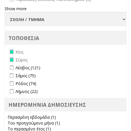
Show more
ΤΟΠΟΘΕΣΙΑ
Remove Χίος filter
Χίος
Remove Σύρος filter
Σύρος
Apply Λέσβος filter
Apply Λέσβος filter
Λέσβος (121)
Apply Σάμος filter
Apply Σάμος filter
Σάμος (75)
Apply Ρόδος filter
Apply Ρόδος filter
Ρόδος (74)
Apply Λήμνος filter
Apply Λήμνος filter
Λήμνος (22)
ΗΜΕΡΟΜΗΝΙΑ ΔΗΜΟΣΙΕΥΣΗΣ
Περασμένη εβδομάδα (1)
Apply Περασμένη εβδομάδα filter
Τον προηγούμενο μήνα (1)
Apply Τον προηγούμενο μήνα
Το περασμένο έτος (1)
Apply Το περασμένο έτος filter
filter