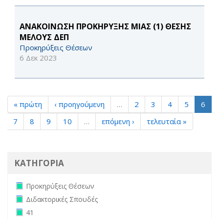
ΑΝΑΚΟΙΝΩΣΗ ΠΡΟΚΗΡΥΞΗΣ ΜΙΑΣ (1) ΘΕΣΗΣ
ΜΕΛΟΥΣ ΔΕΠ
Προκηρύξεις Θέσεων
6 Δεκ 2023
« πρώτη
‹ προηγούμενη
…
2
3
4
5
6
7
8
9
10
…
επόμενη ›
τελευταία »
ΚΑΤΗΓΟΡΙΑ
Remove Προκηρύξεις Θέσεων filter
Προκηρύξεις Θέσεων
Remove Διδακτορικές Σπουδές filter
Διδακτορικές Σπουδές
Remove 41 filter
41