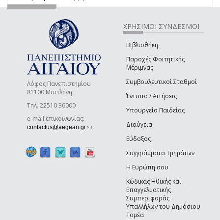
ΧΡΗΣΙΜΟΙ ΣΥΝΔΕΣΜΟΙ
Βιβλιοθήκη
Παροχές Φοιτητικής
Μέριμνας
Συμβουλευτικοί Σταθμοί
Λόφος Πανεπιστημίου
81100 Μυτιλήνη
Έντυπα / Αιτήσεις
Τηλ. 22510 36000
Υπουργείο Παιδείας
e-mail επικοινωνίας:
Διαύγεια
(link sends e-mail)
contactus@aegean.gr
Εύδοξος
Συγγράμματα Τμημάτων
Η Ευρώπη σου
Κώδικας Ηθικής και
Επαγγελματικής
Συμπεριφοράς
Υπαλλήλων του Δημόσιου
Τομέα