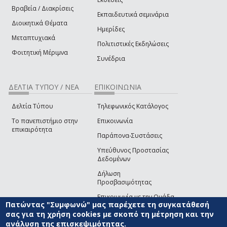
Βραβεία / Διακρίσεις
Εκπαιδευτικά σεμινάρια
Διοικητικά Θέματα
Ημερίδες
Μεταπτυχιακά
Πολιτιστικές Εκδηλώσεις
Φοιτητική Μέριμνα
Συνέδρια
ΔΕΛΤΙΑ ΤΥΠΟΥ / ΝΕΑ
ΕΠΙΚΟΙΝΩΝΙΑ
Δελτία Τύπου
Τηλεφωνικός Κατάλογος
Το πανεπιστήμιο στην
Επικοινωνία
επικαιρότητα
Παράπονα-Συστάσεις
Υπεύθυνος Προστασίας
Δεδομένων
Δήλωση
Προσβασιμότητας
Επικοινωνία με την Ομάδα
Πατώντας "Συμφωνώ" μας παρέχετε τη συγκατάθεσή
Ανάπτυξης του site
(link sends e-mail)
σας για τη χρήση cookies με σκοπό τη μέτρηση και την
ανάλυση της επισκεψιμότητας.
© ΠΑΝΕΠΙΣΤΗΜΙΟ ΑΙΓΑΙΟΥ
ΟΡΟΙ ΧΡΗΣΗΣ
ΠΟΛΙΤΙΚΗ COOKIES
ΟΜΑΔΑ