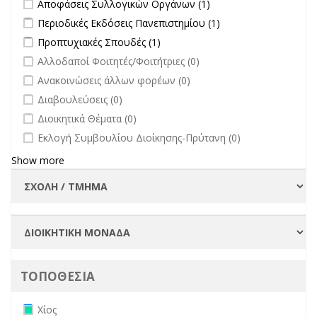
Apply Αποφάσεις Συλλογικών Οργάνων filter
Apply Αποφάσεις
Αποφάσεις Συλλογικών Οργάνων (1)
επικαιρότητα filter
Συλλογικών
Apply Περιοδικές Εκδόσεις Πανεπιστημίου filter
Apply Περιοδικές
Περιοδικές Εκδόσεις Πανεπιστημίου (1)
Οργάνων filter
Εκδόσεις
Apply Προπτυχιακές Σπουδές filter
Apply Προπτυχιακές Σπουδές
Προπτυχιακές Σπουδές (1)
Πανεπιστημίου
filter
undefined
Αλλοδαποί Φοιτητές/Φοιτήτριες (0)
filter
undefined
Ανακοινώσεις άλλων φορέων (0)
undefined
Διαβουλεύσεις (0)
undefined
Διοικητικά Θέματα (0)
undefined
Εκλογή Συμβουλίου Διοίκησης-Πρύτανη (0)
Show more
ΤΟΠΟΘΕΣΙΑ
Remove Χίος filter
Χίος