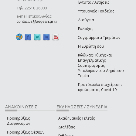
Έντυπα / Αιτήσεις
Τηλ. 22510 36000
Υπουργείο Παιδείας
e-mail επικοινωνίας:
Διαύγεια
(link sends e-mail)
contactus@aegean.gr
Εύδοξος
Συγγράμματα Τμημάτων
Η Ευρώπη σου
Κώδικας Ηθικής και
Επαγγελματικής
Συμπεριφοράς
Υπαλλήλων του Δημόσιου
Τομέα
Πρωτόκολλα διαχείρισης
κρούσματος Covid-19
ΑΝΑΚΟΙΝΩΣΕΙΣ
ΕΚΔΗΛΩΣΕΙΣ / ΣΥΝΕΔΡΙΑ
Προκηρύξεις
Ακαδημαϊκές Τελετές
Διαγωνισμών
Διαλέξεις
Προκηρύξεις Θέσεων
Εκθέσεις