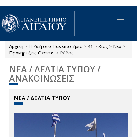
Παράκαμψη προς το κυρίως περιεχόμενο
Toggle
navigat
Αρχική
>
Η Ζωή στο Πανεπιστήμιο
>
41
>
Χίος
>
Νέα
>
Είστε εδώ
Προκηρύξεις Θέσεων
>
Ρόδος
ΝΕΑ / ΔΕΛΤΙΑ ΤΥΠΟΥ /
ΑΝΑΚΟΙΝΩΣΕΙΣ
ΝΕΑ / ΔΕΛΤΙΑ ΤΥΠΟΥ