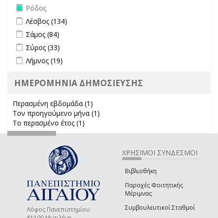
Remove Ρόδος filter
Ρόδος
Apply Λέσβος filter
Apply Λέσβος filter
Λέσβος (134)
Apply Σάμος filter
Apply Σάμος filter
Σάμος (84)
Apply Σύρος filter
Apply Σύρος filter
Σύρος (33)
Apply Λήμνος filter
Apply Λήμνος filter
Λήμνος (19)
ΗΜΕΡΟΜΗΝΙΑ ΔΗΜΟΣΙΕΥΣΗΣ
Περασμένη εβδομάδα (1)
Apply Περασμένη εβδομάδα filter
Τον προηγούμενο μήνα (1)
Apply Τον προηγούμενο μήνα
Το περασμένο έτος (1)
Apply Το περασμένο έτος filter
filter
ΧΡΗΣΙΜΟΙ ΣΥΝΔΕΣΜΟΙ
Βιβλιοθήκη
Παροχές Φοιτητικής
Μέριμνας
Συμβουλευτικοί Σταθμοί
Λόφος Πανεπιστημίου
81100 Μυτιλήνη