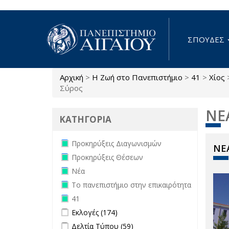
Παράκαμψη προς το κυρίως περιεχόμενο
ΣΠΟΥΔΕΣ
Αρχική
>
Η Ζωή στο Πανεπιστήμιο
>
41
>
Χίος
Είστε εδώ
Σύρος
ΝΕ
ΚΑΤΗΓΟΡΙΑ
Remove Προκηρύξεις Διαγωνισμών
Προκηρύξεις Διαγωνισμών
ΝΕΑ
filter
Remove Προκηρύξεις Θέσεων filter
Προκηρύξεις Θέσεων
Remove Νέα filter
Νέα
Remove Το πανεπιστήμιο στην
Το πανεπιστήμιο στην επικαιρότητα
επικαιρότητα filter
Remove 41 filter
41
Apply Εκλογές filter
Apply Εκλογές filter
Εκλογές (174)
Apply Δελτία Τύπου filter
Apply Δελτία
Δελτία Τύπου (59)