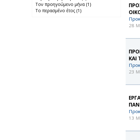
Τον προηγούμενο μήνα (1)
Περασμένη
Apply Τον
ΠΡΟ
Το περασμένο έτος (1)
Apply Το
εβδομάδα filter
προηγούμενο
ΟΙΚ
περασμένο έτος
μήνα filter
Προκ
filter
28 Μ
ΠΡΟ
ΚΑΙ
Προκ
23 Μ
ΕΡΓ
ΠΑΝ
Προκ
13 Μ