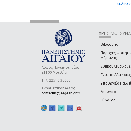
τελευτ
ΧΡΗΣΙΜΟΙ ΣΥΝ
Βιβλιοθήκη
Παροχές Φοιτητι
Μέριμνας
Συμβουλευτικοί 
Λόφος Πανεπιστημίου
81100 Μυτιλήνη
Έντυπα / Αιτήσεις
Τηλ. 22510 36000
Υπουργείο Παιδε
e-mail επικοινωνίας:
Διαύγεια
(link sends e-mail)
contactus@aegean.gr
Εύδοξος