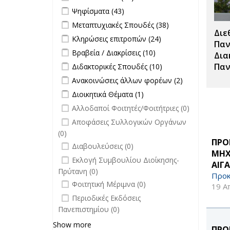
Τύπου filter
Apply Ψηφίσματα filter
Apply Ψηφίσματα filter
Ψηφίσματα (43)
Apply Μεταπτυχιακές Σπουδές filter
Apply
Μεταπτυχιακές Σπουδές (38)
Διε
Μεταπτυχιακές
Apply Κληρώσεις επιτροπών filter
Apply
Κληρώσεις επιτροπών (24)
Σπουδές filter
Παν
Κληρώσεις
Apply Βραβεία / Διακρίσεις filter
Apply
Βραβεία / Διακρίσεις (10)
Δια
επιτροπών
Βραβεία /
Apply Διδακτορικές Σπουδές filter
Apply
Παν
Διδακτορικές Σπουδές (10)
filter
Διακρίσεις
Διδακτορικές
Apply Ανακοινώσεις άλλων φορέων
Apply
Ανακοινώσεις άλλων φορέων (2)
filter
Σπουδές
filter
Ανακοινώσεις
Apply Διοικητικά Θέματα filter
Apply Διοικητικά
Διοικητικά Θέματα (1)
filter
άλλων
Θέματα filter
undefined
Αλλοδαποί Φοιτητές/Φοιτήτριες (0)
φορέων filter
undefined
Αποφάσεις Συλλογικών Οργάνων
(0)
ΠΡΟ
undefined
Διαβουλεύσεις (0)
ΜΗΧ
undefined
Εκλογή Συμβουλίου Διοίκησης-
ΑΙΓ
Πρύτανη (0)
Προκ
undefined
Φοιτητική Μέριμνα (0)
19 Α
undefined
Περιοδικές Εκδόσεις
Πανεπιστημίου (0)
Show more
ΠΡΟ