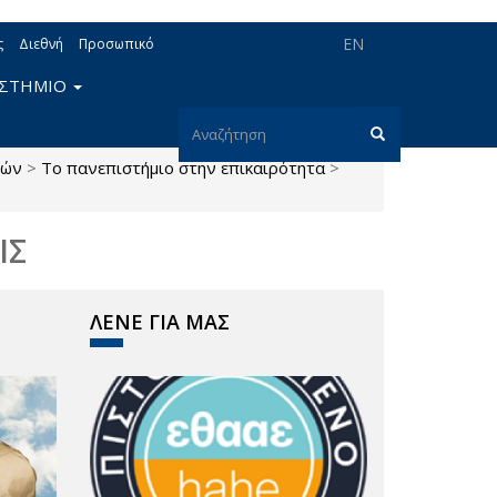
EN
ς
Διεθνή
Προσωπικό
ΙΣΤΗΜΙΟ
Φόρμα
μών
>
Το πανεπιστήμιο στην επικαιρότητα
>
αναζήτησης
Αναζήτηση
ΙΣ
ΛΕΝΕ ΓΙΑ ΜΑΣ