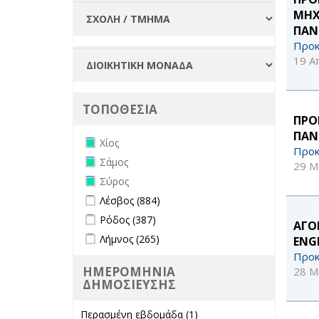
ΜΗΧ
ΠΑΝ
Προκ
19 Α
ΤΟΠΟΘΕΣΙΑ
ΠΡΟ
ΠΑΝ
Remove Χίος filter
Χίος
Προκ
Remove Σάμος filter
Σάμος
29 Μ
Remove Σύρος filter
Σύρος
Apply Λέσβος filter
Apply Λέσβος filter
Λέσβος (884)
Apply Ρόδος filter
Apply Ρόδος filter
Ρόδος (387)
ΑΓΟ
Apply Λήμνος filter
Apply Λήμνος filter
Λήμνος (265)
ENG
Προκ
ΗΜΕΡΟΜΗΝΙΑ
28 Μ
ΔΗΜΟΣΙΕΥΣΗΣ
Περασμένη εβδομάδα (1)
Apply