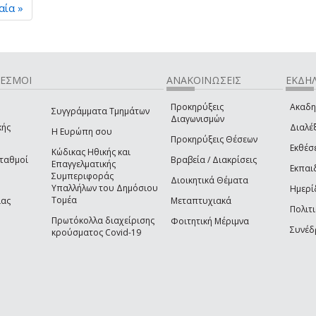
αία »
ΔΕΣΜΟΙ
ΑΝΑΚΟΙΝΩΣΕΙΣ
ΕΚΔΗΛ
Προκηρύξεις
Ακαδη
Συγγράμματα Τμημάτων
Διαγωνισμών
κής
Διαλέξ
Η Ευρώπη σου
Προκηρύξεις Θέσεων
Εκθέσ
Κώδικας Ηθικής και
Σταθμοί
Βραβεία / Διακρίσεις
Επαγγελματικής
Εκπαι
Συμπεριφοράς
Διοικητικά Θέματα
Υπαλλήλων του Δημόσιου
Ημερί
Τομέα
ίας
Μεταπτυχιακά
Πολιτι
Πρωτόκολλα διαχείρισης
Φοιτητική Μέριμνα
Συνέδ
κρούσματος Covid-19