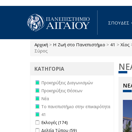
Παράκαμψη προς το κυρίως περιεχόμενο
ΣΠΟΥΔΕΣ
Αρχική
>
Η Ζωή στο Πανεπιστήμιο
>
41
>
Χίος
Είστε εδώ
Σύρος
ΝΕ
ΚΑΤΗΓΟΡΙΑ
Remove Προκηρύξεις Διαγωνισμών
Προκηρύξεις Διαγωνισμών
ΝΕΑ
filter
Remove Προκηρύξεις Θέσεων filter
Προκηρύξεις Θέσεων
Remove Νέα filter
Νέα
Remove Το πανεπιστήμιο στην
Το πανεπιστήμιο στην επικαιρότητα
επικαιρότητα filter
Remove 41 filter
41
Apply Εκλογές filter
Apply Εκλογές filter
Εκλογές (174)
Apply Δελτία Τύπου filter
Apply Δελτία
Δελτία Τύπου (59)