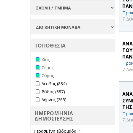
ΠΑΝ
Προκ
7 Δε
ΑΝΑ
ΤΟΠΟΘΕΣΙΑ
ΤΟΥ
ΠΑΝ
Remove Χίος filter
Χίος
Προκ
Remove Σάμος filter
Σάμος
7 Δε
Remove Σύρος filter
Σύρος
Apply Λέσβος filter
Apply Λέσβος filter
Λέσβος (884)
Apply Ρόδος filter
Apply Ρόδος filter
Ρόδος (387)
ΑΝΑ
Apply Λήμνος filter
Apply Λήμνος filter
Λήμνος (265)
ΣΥΝ
ΤΗΣ
ΗΜΕΡΟΜΗΝΙΑ
Προκ
ΔΗΜΟΣΙΕΥΣΗΣ
7 Δε
Περασμένη εβδομάδα (1)
Apply