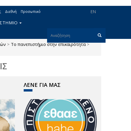
EN
ς
Διεθνή
Προσωπικό
ΙΣΤΗΜΙΟ
Φόρμα
μών
>
Το πανεπιστήμιο στην επικαιρότητα
>
αναζήτησης
Αναζήτηση
ΙΣ
ΛΕΝΕ ΓΙΑ ΜΑΣ