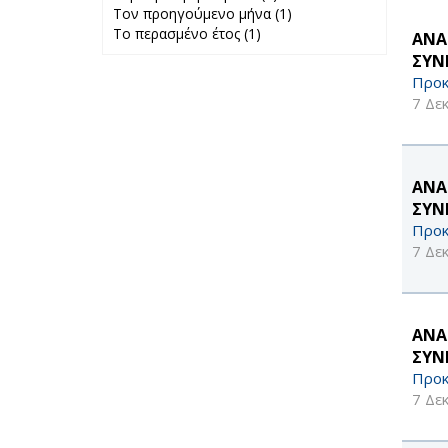
Τον προηγούμενο μήνα (1)
Περασμένη
Apply Τον
Το περασμένο έτος (1)
Apply Το
εβδομάδα filter
προηγούμενο
ΑΝΑ
περασμένο έτος
μήνα filter
ΣΥΝ
filter
Προκ
7 Δε
ΑΝΑ
ΣΥΝ
Προκ
7 Δε
ΑΝΑ
ΣΥΝ
Προκ
7 Δε