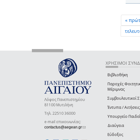
« πρώ
τελευτ
ΧΡΗΣΙΜΟΙ ΣΥΝ
Βιβλιοθήκη
Παροχές Φοιτητι
Μέριμνας
Συμβουλευτικοί 
Λόφος Πανεπιστημίου
81100 Μυτιλήνη
Έντυπα / Αιτήσεις
Τηλ. 22510 36000
Υπουργείο Παιδε
e-mail επικοινωνίας:
Διαύγεια
(link sends e-mail)
contactus@aegean.gr
Εύδοξος