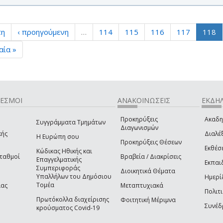
τη
‹ προηγούμενη
…
114
115
116
117
118
αία »
ΔΕΣΜΟΙ
ΑΝΑΚΟΙΝΩΣΕΙΣ
ΕΚΔΗΛ
Προκηρύξεις
Ακαδη
Συγγράμματα Τμημάτων
Διαγωνισμών
κής
Διαλέξ
Η Ευρώπη σου
Προκηρύξεις Θέσεων
Εκθέσ
Κώδικας Ηθικής και
Σταθμοί
Βραβεία / Διακρίσεις
Επαγγελματικής
Εκπαι
Συμπεριφοράς
Διοικητικά Θέματα
Υπαλλήλων του Δημόσιου
Ημερί
Τομέα
ίας
Μεταπτυχιακά
Πολιτι
Πρωτόκολλα διαχείρισης
Φοιτητική Μέριμνα
Συνέδ
κρούσματος Covid-19