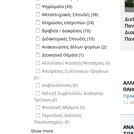
Τύπου filter
Apply Ψηφίσματα filter
Apply Ψηφίσματα filter
Ψηφίσματα (43)
Apply Μεταπτυχιακές Σπουδές filter
Apply
Μεταπτυχιακές Σπουδές (38)
Διε
Μεταπτυχιακές
Apply Κληρώσεις επιτροπών filter
Apply
Κληρώσεις επιτροπών (24)
Σπουδές filter
Παν
Κληρώσεις
Apply Βραβεία / Διακρίσεις filter
Apply
Βραβεία / Διακρίσεις (10)
Δια
επιτροπών
Βραβεία /
Apply Διδακτορικές Σπουδές filter
Apply
Παν
Διδακτορικές Σπουδές (10)
filter
Διακρίσεις
Διδακτορικές
Apply Ανακοινώσεις άλλων φορέων
Apply
Ανακοινώσεις άλλων φορέων (2)
filter
Σπουδές
filter
Ανακοινώσεις
Apply Διοικητικά Θέματα filter
Apply Διοικητικά
Διοικητικά Θέματα (1)
filter
άλλων
Θέματα filter
undefined
Αλλοδαποί Φοιτητές/Φοιτήτριες (0)
φορέων filter
undefined
Αποφάσεις Συλλογικών Οργάνων
(0)
ΑΛΛ
undefined
Διαβουλεύσεις (0)
ΠΛΗ
undefined
Εκλογή Συμβουλίου Διοίκησης-
Προκ
Πρύτανη (0)
12 Δ
undefined
Φοιτητική Μέριμνα (0)
undefined
Περιοδικές Εκδόσεις
Πανεπιστημίου (0)
ΑΝΑ
Show more
ΤΟΥ