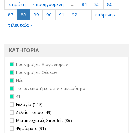
« πρώτη
‹ προηγούμενη
…
84
85
86
87
88
89
90
91
92
…
επόμενη ›
τελευταία »
ΚΑΤΗΓΟΡΙΑ
Remove Προκηρύξεις Διαγωνισμών filter
Προκηρύξεις Διαγωνισμών
Remove Προκηρύξεις Θέσεων filter
Προκηρύξεις Θέσεων
Remove Νέα filter
Νέα
Remove Το πανεπιστήμιο στην επικαιρότητα filter
Το πανεπιστήμιο στην επικαιρότητα
Remove 41 filter
41
Apply Εκλογές filter
Apply Εκλογές filter
Εκλογές (149)
Apply Δελτία Τύπου filter
Apply Δελτία Τύπου filter
Δελτία Τύπου (49)
Apply Μεταπτυχιακές Σπουδές filter
Apply Μεταπτυχιακές
Μεταπτυχιακές Σπουδές (36)
Σπουδές filter
Apply Ψηφίσματα filter
Apply Ψηφίσματα filter
Ψηφίσματα (31)