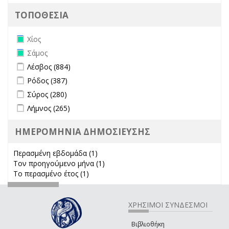
ΤΟΠΟΘΕΣΙΑ
Remove Χίος filter
Χίος
Remove Σάμος filter
Σάμος
Apply Λέσβος filter
Apply Λέσβος filter
Λέσβος (884)
Apply Ρόδος filter
Apply Ρόδος filter
Ρόδος (387)
Apply Σύρος filter
Apply Σύρος filter
Σύρος (280)
Apply Λήμνος filter
Apply Λήμνος filter
Λήμνος (265)
ΗΜΕΡΟΜΗΝΙΑ ΔΗΜΟΣΙΕΥΣΗΣ
Περασμένη εβδομάδα (1)
Apply Περασμένη εβδομάδα filter
Τον προηγούμενο μήνα (1)
Apply Τον προηγούμενο μήνα
Το περασμένο έτος (1)
Apply Το περασμένο έτος filter
filter
ΧΡΗΣΙΜΟΙ ΣΥΝΔΕΣΜΟΙ
Βιβλιοθήκη