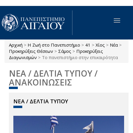
Παράκαμψη προς το κυρίως περιεχόμενο
Toggle
navigat
Αρχική
>
Η Ζωή στο Πανεπιστήμιο
>
41
>
Χίος
>
Νέα
>
Είστε εδώ
Προκηρύξεις Θέσεων
>
Σάμος
>
Προκηρύξεις
Διαγωνισμών
>
Το πανεπιστήμιο στην επικαιρότητα
ΝΕΑ / ΔΕΛΤΙΑ ΤΥΠΟΥ /
ΑΝΑΚΟΙΝΩΣΕΙΣ
ΝΕΑ / ΔΕΛΤΙΑ ΤΥΠΟΥ