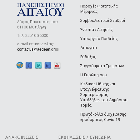
Παροχές Φοιτητικής
Μέριμνας
Συμβουλευτικοί Σταθμοί
Λόφος Πανεπιστημίου
81100 Μυτιλήνη
Έντυπα / Αιτήσεις
Τηλ. 22510 36000
Υπουργείο Παιδείας
e-mail επικοινωνίας:
Διαύγεια
(link sends e-mail)
contactus@aegean.gr
Εύδοξος
Συγγράμματα Τμημάτων
Η Ευρώπη σου
Κώδικας Ηθικής και
Επαγγελματικής
Συμπεριφοράς
Υπαλλήλων του Δημόσιου
Τομέα
Πρωτόκολλα διαχείρισης
κρούσματος Covid-19
ΑΝΑΚΟΙΝΩΣΕΙΣ
ΕΚΔΗΛΩΣΕΙΣ / ΣΥΝΕΔΡΙΑ