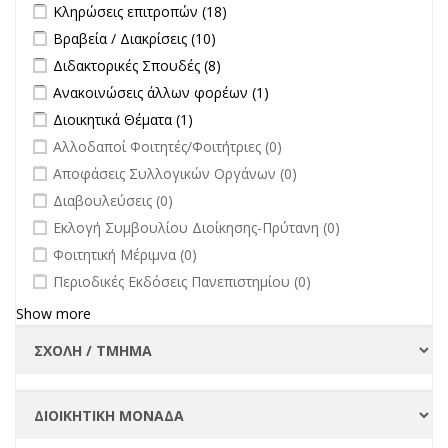
Apply Κληρώσεις επιτροπών filter
Apply Κληρώσεις επιτροπών
Κληρώσεις επιτροπών (18)
filter
Apply Βραβεία / Διακρίσεις filter
Apply Βραβεία / Διακρίσεις filter
Βραβεία / Διακρίσεις (10)
Apply Διδακτορικές Σπουδές filter
Apply Διδακτορικές Σπουδές
Διδακτορικές Σπουδές (8)
filter
Apply Ανακοινώσεις άλλων φορέων filter
Apply Ανακοινώσεις
Ανακοινώσεις άλλων φορέων (1)
άλλων φορέων filter
Apply Διοικητικά Θέματα filter
Apply Διοικητικά Θέματα filter
Διοικητικά Θέματα (1)
undefined
Αλλοδαποί Φοιτητές/Φοιτήτριες (0)
undefined
Αποφάσεις Συλλογικών Οργάνων (0)
undefined
Διαβουλεύσεις (0)
undefined
Εκλογή Συμβουλίου Διοίκησης-Πρύτανη (0)
undefined
Φοιτητική Μέριμνα (0)
undefined
Περιοδικές Εκδόσεις Πανεπιστημίου (0)
Show more