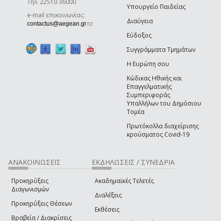
Τηλ. 22510 36000
Υπουργείο Παιδείας
e-mail επικοινωνίας:
Διαύγεια
(link sends e-mail)
contactus@aegean.gr
Εύδοξος
Συγγράμματα Τμημάτων
Η Ευρώπη σου
Κώδικας Ηθικής και
Επαγγελματικής
Συμπεριφοράς
Υπαλλήλων του Δημόσιου
Τομέα
Πρωτόκολλα διαχείρισης
κρούσματος Covid-19
ΑΝΑΚΟΙΝΩΣΕΙΣ
ΕΚΔΗΛΩΣΕΙΣ / ΣΥΝΕΔΡΙΑ
Προκηρύξεις
Ακαδημαϊκές Τελετές
Διαγωνισμών
Διαλέξεις
Προκηρύξεις Θέσεων
Εκθέσεις
Βραβεία / Διακρίσεις