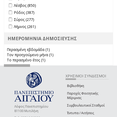
Apply Λέσβος filter
Apply Λέσβος filter
Λέσβος (850)
Apply Ρόδος filter
Apply Ρόδος filter
Ρόδος (387)
Apply Σύρος filter
Apply Σύρος filter
Σύρος (277)
Apply Λήμνος filter
Apply Λήμνος filter
Λήμνος (261)
ΗΜΕΡΟΜΗΝΙΑ ΔΗΜΟΣΙΕΥΣΗΣ
Περασμένη εβδομάδα (1)
Apply Περασμένη εβδομάδα filter
Τον προηγούμενο μήνα (1)
Apply Τον προηγούμενο μήνα
Το περασμένο έτος (1)
Apply Το περασμένο έτος filter
filter
ΧΡΗΣΙΜΟΙ ΣΥΝΔΕΣΜΟΙ
Βιβλιοθήκη
Παροχές Φοιτητικής
Μέριμνας
Συμβουλευτικοί Σταθμοί
Λόφος Πανεπιστημίου
81100 Μυτιλήνη
Έντυπα / Αιτήσεις