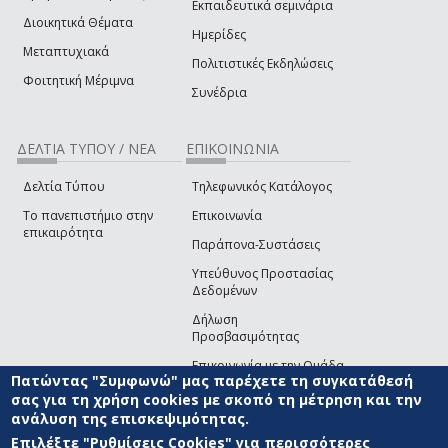
Εκπαιδευτικά σεμινάρια
Διοικητικά Θέματα
Ημερίδες
Μεταπτυχιακά
Πολιτιστικές Εκδηλώσεις
Φοιτητική Μέριμνα
Συνέδρια
ΔΕΛΤΙΑ ΤΥΠΟΥ / ΝΕΑ
ΕΠΙΚΟΙΝΩΝΙΑ
Δελτία Τύπου
Τηλεφωνικός Κατάλογος
Το πανεπιστήμιο στην
Επικοινωνία
επικαιρότητα
Παράπονα-Συστάσεις
Υπεύθυνος Προστασίας
Δεδομένων
Δήλωση
Προσβασιμότητας
Επικοινωνία με την Ομάδα
Πατώντας "Συμφωνώ" μας παρέχετε τη συγκατάθεσή
Ανάπτυξης του site
(link sends e-mail)
σας για τη χρήση cookies με σκοπό τη μέτρηση και την
ανάλυση της επισκεψιμότητας.
© ΠΑΝΕΠΙΣΤΗΜΙΟ ΑΙΓΑΙΟΥ
ΟΡΟΙ ΧΡΗΣΗΣ
ΠΟΛΙΤΙΚΗ COOKIES
ΟΜΑΔΑ
ΑΝΑΠΤΥΞΗΣ
Επιλέξτε "Ρυθμίσεις Cookies" για περισσότερες