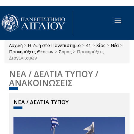
Παράκαμψη προς το κυρίως περιεχόμενο
Toggle
navigat
Αρχική
>
Η Ζωή στο Πανεπιστήμιο
>
41
>
Χίος
>
Νέα
>
Είστε εδώ
Προκηρύξεις Θέσεων
>
Σάμος
>
Προκηρύξεις
Διαγωνισμών
ΝΕΑ / ΔΕΛΤΙΑ ΤΥΠΟΥ /
ΑΝΑΚΟΙΝΩΣΕΙΣ
ΝΕΑ / ΔΕΛΤΙΑ ΤΥΠΟΥ