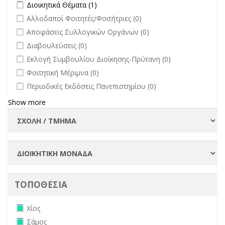
Apply Διοικητικά Θέματα filter
Apply Διοικητικά Θέματα filter
Διοικητικά Θέματα (1)
undefined
Αλλοδαποί Φοιτητές/Φοιτήτριες (0)
undefined
Αποφάσεις Συλλογικών Οργάνων (0)
undefined
Διαβουλεύσεις (0)
undefined
Εκλογή Συμβουλίου Διοίκησης-Πρύτανη (0)
undefined
Φοιτητική Μέριμνα (0)
undefined
Περιοδικές Εκδόσεις Πανεπιστημίου (0)
Show more
ΤΟΠΟΘΕΣΙΑ
Remove Χίος filter
Χίος
Remove Σάμος filter
Σάμος