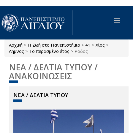
Παράκαμψη προς το κυρίως περιεχόμενο
Toggle
navigat
Αρχική
>
Η Ζωή στο Πανεπιστήμιο
>
41
>
Χίος
>
Είστε εδώ
Λήμνος
>
Το περασμένο έτος
>
Ρόδος
ΝΕΑ / ΔΕΛΤΙΑ ΤΥΠΟΥ /
ΑΝΑΚΟΙΝΩΣΕΙΣ
ΝΕΑ / ΔΕΛΤΙΑ ΤΥΠΟΥ