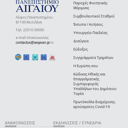
Παροχές Φοιτητικής
Μέριμνας
Συμβουλευτικοί Σταθμοί
Λόφος Πανεπιστημίου
81100 Μυτιλήνη
Έντυπα / Αιτήσεις
Τηλ. 22510 36000
Υπουργείο Παιδείας
e-mail επικοινωνίας:
Διαύγεια
(link sends e-mail)
contactus@aegean.gr
Εύδοξος
Συγγράμματα Τμημάτων
Η Ευρώπη σου
Κώδικας Ηθικής και
Επαγγελματικής
Συμπεριφοράς
Υπαλλήλων του Δημόσιου
Τομέα
Πρωτόκολλα διαχείρισης
κρούσματος Covid-19
ΑΝΑΚΟΙΝΩΣΕΙΣ
ΕΚΔΗΛΩΣΕΙΣ / ΣΥΝΕΔΡΙΑ