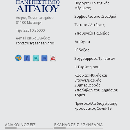
Παροχές Φοιτητικής
Μέριμνας
Συμβουλευτικοί Σταθμοί
Λόφος Πανεπιστημίου
81100 Μυτιλήνη
Έντυπα / Αιτήσεις
Τηλ. 22510 36000
Υπουργείο Παιδείας
e-mail επικοινωνίας:
Διαύγεια
(link sends e-mail)
contactus@aegean.gr
Εύδοξος
Συγγράμματα Τμημάτων
Η Ευρώπη σου
Κώδικας Ηθικής και
Επαγγελματικής
Συμπεριφοράς
Υπαλλήλων του Δημόσιου
Τομέα
Πρωτόκολλα διαχείρισης
κρούσματος Covid-19
ΑΝΑΚΟΙΝΩΣΕΙΣ
ΕΚΔΗΛΩΣΕΙΣ / ΣΥΝΕΔΡΙΑ