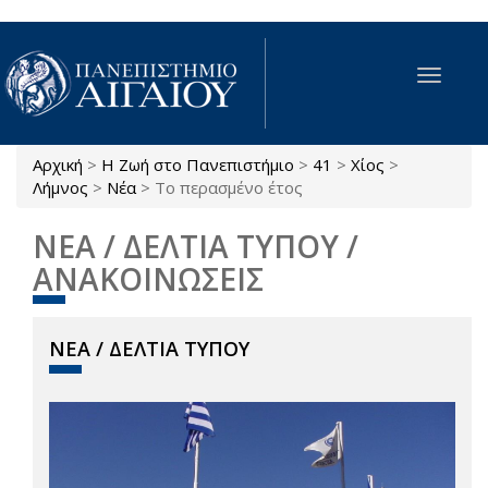
Παράκαμψη προς το κυρίως περιεχόμενο
Toggle
navigat
Αρχική
>
Η Ζωή στο Πανεπιστήμιο
>
41
>
Χίος
>
Είστε εδώ
Λήμνος
>
Νέα
>
Το περασμένο έτος
ΝΕΑ / ΔΕΛΤΙΑ ΤΥΠΟΥ /
ΑΝΑΚΟΙΝΩΣΕΙΣ
ΝΕΑ / ΔΕΛΤΙΑ ΤΥΠΟΥ