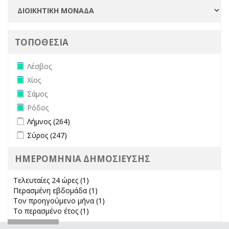
ΤΟΠΟΘΕΣΙΑ
Remove Λέσβος filter
Λέσβος
Remove Χίος filter
Χίος
Remove Σάμος filter
Σάμος
Remove Ρόδος filter
Ρόδος
Apply Λήμνος filter
Apply Λήμνος filter
Λήμνος (264)
Apply Σύρος filter
Apply Σύρος filter
Σύρος (247)
ΗΜΕΡΟΜΗΝΙΑ ΔΗΜΟΣΙΕΥΣΗΣ
Τελευταίες 24 ώρες (1)
Apply Τελευταίες 24 ώρες filter
Περασμένη εβδομάδα (1)
Apply Περασμένη εβδομάδα filter
Τον προηγούμενο μήνα (1)
Apply Τον προηγούμενο μήνα
Το περασμένο έτος (1)
Apply Το περασμένο έτος filter
filter