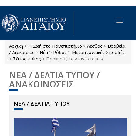
Παράκαμψη προς το κυρίως περιεχόμενο
Toggle
navigat
Αρχική
>
Η Ζωή στο Πανεπιστήμιο
>
Λέσβος
>
Βραβεία
Είστε εδώ
/ Διακρίσεις
>
Νέα
>
Ρόδος
>
Μεταπτυχιακές Σπουδές
>
Σάμος
>
Χίος
>
Προκηρύξεις Διαγωνισμών
ΝΕΑ / ΔΕΛΤΙΑ ΤΥΠΟΥ /
ΑΝΑΚΟΙΝΩΣΕΙΣ
ΝΕΑ / ΔΕΛΤΙΑ ΤΥΠΟΥ