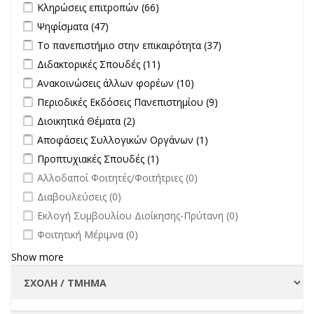
Apply Κληρώσεις επιτροπών filter
Apply Κληρώσεις επιτροπών
Κληρώσεις επιτροπών (66)
filter
Apply Ψηφίσματα filter
Apply Ψηφίσματα filter
Ψηφίσματα (47)
Apply Το πανεπιστήμιο στην επικαιρότητα filter
Apply Το
Το πανεπιστήμιο στην επικαιρότητα (37)
πανεπιστήμιο
Apply Διδακτορικές Σπουδές filter
Apply Διδακτορικές Σπουδές
Διδακτορικές Σπουδές (11)
στην
filter
Apply Ανακοινώσεις άλλων φορέων filter
Apply Ανακοινώσεις
Ανακοινώσεις άλλων φορέων (10)
επικαιρότητα filter
άλλων φορέων filter
Apply Περιοδικές Εκδόσεις Πανεπιστημίου filter
Apply Περιοδικές
Περιοδικές Εκδόσεις Πανεπιστημίου (9)
Εκδόσεις
Apply Διοικητικά Θέματα filter
Apply Διοικητικά Θέματα filter
Διοικητικά Θέματα (2)
Πανεπιστημίου
Apply Αποφάσεις Συλλογικών Οργάνων filter
Apply Αποφάσεις
Αποφάσεις Συλλογικών Οργάνων (1)
filter
Συλλογικών
Apply Προπτυχιακές Σπουδές filter
Apply Προπτυχιακές Σπουδές
Προπτυχιακές Σπουδές (1)
Οργάνων filter
filter
undefined
Αλλοδαποί Φοιτητές/Φοιτήτριες (0)
undefined
Διαβουλεύσεις (0)
undefined
Εκλογή Συμβουλίου Διοίκησης-Πρύτανη (0)
undefined
Φοιτητική Μέριμνα (0)
Show more