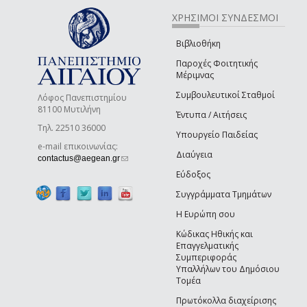
ΧΡΗΣΙΜΟΙ ΣΥΝΔΕΣΜΟΙ
Βιβλιοθήκη
Παροχές Φοιτητικής
Μέριμνας
Συμβουλευτικοί Σταθμοί
Λόφος Πανεπιστημίου
81100 Μυτιλήνη
Έντυπα / Αιτήσεις
Τηλ. 22510 36000
Υπουργείο Παιδείας
e-mail επικοινωνίας:
Διαύγεια
(link sends e-mail)
contactus@aegean.gr
Εύδοξος
Συγγράμματα Τμημάτων
Η Ευρώπη σου
Κώδικας Ηθικής και
Επαγγελματικής
Συμπεριφοράς
Υπαλλήλων του Δημόσιου
Τομέα
Πρωτόκολλα διαχείρισης