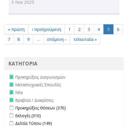
3 Νοε 2025
« πρώτη
‹ προηγούμενη
1
2
3
4
5
6
7
8
9
…
επόμενη ›
τελευταία »
ΚΑΤΗΓΟΡΙΑ
Remove Προκηρύξεις Διαγωνισμών filter
Προκηρύξεις Διαγωνισμών
Remove Μεταπτυχιακές Σπουδές filter
Μεταπτυχιακές Σπουδές
Remove Νέα filter
Νέα
Remove Βραβεία / Διακρίσεις filter
Βραβεία / Διακρίσεις
Apply Προκηρύξεις Θέσεων filter
Apply Προκηρύξεις Θέσεων
Προκηρύξεις Θέσεων (370)
filter
Apply Εκλογές filter
Apply Εκλογές filter
Εκλογές (310)
Apply Δελτία Τύπου filter
Apply Δελτία Τύπου filter
Δελτία Τύπου (149)