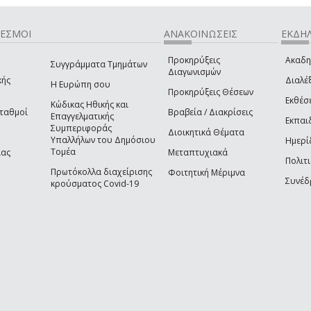
ΔΕΣΜΟΙ
ΑΝΑΚΟΙΝΩΣΕΙΣ
ΕΚΔΗΛ
Προκηρύξεις
Ακαδη
Συγγράμματα Τμημάτων
Διαγωνισμών
κής
Διαλέξ
Η Ευρώπη σου
Προκηρύξεις Θέσεων
Εκθέσ
Κώδικας Ηθικής και
Σταθμοί
Βραβεία / Διακρίσεις
Επαγγελματικής
Εκπαι
Συμπεριφοράς
Διοικητικά Θέματα
Υπαλλήλων του Δημόσιου
Ημερί
Τομέα
ίας
Μεταπτυχιακά
Πολιτι
Πρωτόκολλα διαχείρισης
Φοιτητική Μέριμνα
Συνέδ
κρούσματος Covid-19