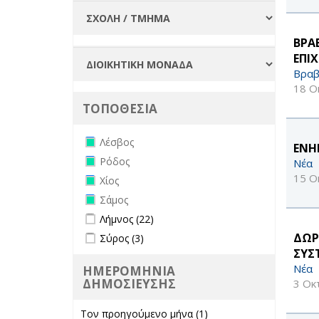
ΒΡΑ
ΕΠΙ
Βραβ
18 Ο
ΤΟΠΟΘΕΣΙΑ
Remove Λέσβος filter
Λέσβος
ΕΝΗ
Remove Ρόδος filter
Ρόδος
Νέα
Remove Χίος filter
15 Ο
Χίος
Remove Σάμος filter
Σάμος
Apply Λήμνος filter
Apply Λήμνος filter
Λήμνος (22)
Apply Σύρος filter
Apply Σύρος filter
ΔΩΡ
Σύρος (3)
ΣΥΣ
Νέα
ΗΜΕΡΟΜΗΝΙΑ
ΔΗΜΟΣΙΕΥΣΗΣ
3 Οκ
Τον προηγούμενο μήνα (1)
Apply Τον