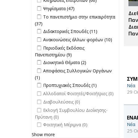
Κληρώσεις επιτροπών (66)
Κληρώσεις
Apply Ψηφίσματα filter
Apply Ψηφίσματα filter
Ψηφίσματα (47)
επιτροπών
Διε
Apply Το πανεπιστήμιο στην
Το πανεπιστήμιο στην επικαιρότητα
filter
Παν
επικαιρότητα filter
(37)
Apply Το πανεπιστήμιο στην
Δια
Apply Διδακτορικές Σπουδές filter
επικαιρότητα filter
Apply
Διδακτορικές Σπουδές (11)
Παν
Διδακτορικές
Apply Ανακοινώσεις άλλων φορέων
Apply
Ανακοινώσεις άλλων φορέων (10)
Σπουδές
filter
Ανακοινώσει
Apply Περιοδικές Εκδόσεις
Περιοδικές Εκδόσεις
filter
άλλων
Πανεπιστημίου filter
Πανεπιστημίου (9)
Apply Περιοδικές
φορέων filte
Apply Διοικητικά Θέματα filter
Εκδόσεις
Apply Διοικητικά
Διοικητικά Θέματα (2)
Πανεπιστημίου filter
Θέματα filter
Apply Αποφάσεις Συλλογικών
Αποφάσεις Συλλογικών Οργάνων
Οργάνων filter
(1)
Apply Αποφάσεις Συλλογικών
ΣΥΜ
Apply Προπτυχιακές Σπουδές filter
Οργάνων filter
Apply
Νέα
Προπτυχιακές Σπουδές (1)
Προπτυχιακές
29 Ο
undefined
Αλλοδαποί Φοιτητές/Φοιτήτριες (0)
Σπουδές filter
undefined
Διαβουλεύσεις (0)
undefined
Εκλογή Συμβουλίου Διοίκησης-
Πρύτανη (0)
ΕΝΑ
undefined
Νέα
Φοιτητική Μέριμνα (0)
25 Ο
Show more