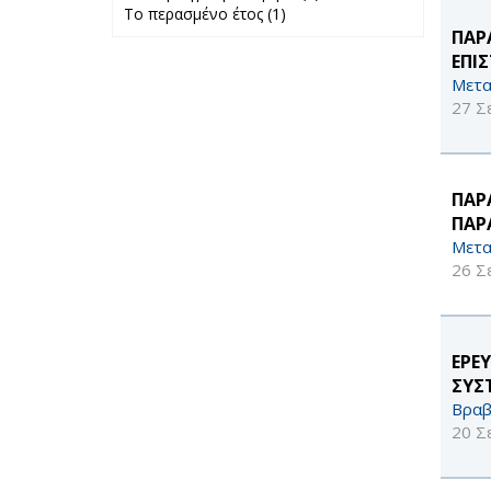
Το περασμένο έτος (1)
Apply Το
προηγούμενο
ΠΑΡ
περασμένο έτος
μήνα filter
filter
ΕΠΙ
Μετα
27 Σ
ΠΑΡ
ΠΑΡ
Μετα
26 Σ
ΕΡΕ
ΣΥΣ
Βραβ
20 Σ