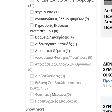
Το πανεπιστήμιο στην επικαιρότητα
επιτροπών
επικαιρότητα filter
(34)
Apply Το πανεπιστήμιο στην
filter
Διε
Apply Ψηφίσματα filter
επικαιρότητα filter
Apply Ψηφίσματα filter
Ψηφίσματα (12)
Παν
Apply Ανακοινώσεις άλλων φορέων
Apply
Ανακοινώσεις άλλων φορέων (9)
Δια
filter
Ανακοινώσεις
Apply Περιοδικές Εκδόσεις
Περιοδικές Εκδόσεις
Παν
άλλων
Πανεπιστημίου filter
Πανεπιστημίου (8)
Apply Περιοδικές
φορέων filter
Apply Βραβεία / Διακρίσεις filter
Εκδόσεις
Apply
Βραβεία / Διακρίσεις (4)
Πανεπιστημίου filter
Βραβεία /
Apply Διδακτορικές Σπουδές filter
Apply
Διδακτορικές Σπουδές (1)
Διακρίσεις
Διδακτορικές
Apply Διοικητικά Θέματα filter
Apply Διοικητικά
Διοικητικά Θέματα (1)
filter
Σπουδές
Θέματα filter
undefined
Αλλοδαποί Φοιτητές/Φοιτήτριες (0)
filter
undefined
ΔΙΕ
Αποφάσεις Συλλογικών Οργάνων
ΣΥΜ
(0)
ΟΙΚ
undefined
Διαβουλεύσεις (0)
Προκ
undefined
Εκλογή Συμβουλίου Διοίκησης-
31 Α
Πρύτανη (0)
undefined
Φοιτητική Μέριμνα (0)
undefined
Προπτυχιακές Σπουδές (0)
ΣΥΝ
Show more
ΣΥΓ