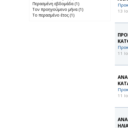
Περασμένη εβδομάδα (1)
24 ώρες filter
Apply
Προκ
Τον προηγούμενο μήνα (1)
Περασμένη
Apply Τον
13 Ι
Το περασμένο έτος (1)
Apply Το
εβδομάδα filter
προηγούμενο
περασμένο έτος
μήνα filter
filter
ΠΡΟ
ΚΑΤ
Προκ
11 Ι
ΑΝΑ
ΚΑΤ
Προκ
11 Ι
ΑΝΑ
ΗΛΙ