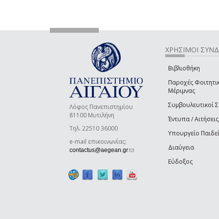
ΧΡΗΣΙΜΟΙ ΣΥΝ
Βιβλιοθήκη
Παροχές Φοιτητι
Μέριμνας
Συμβουλευτικοί 
Λόφος Πανεπιστημίου
81100 Μυτιλήνη
Έντυπα / Αιτήσεις
Τηλ. 22510 36000
Υπουργείο Παιδε
e-mail επικοινωνίας:
Διαύγεια
(link sends e-mail)
contactus@aegean.gr
Εύδοξος