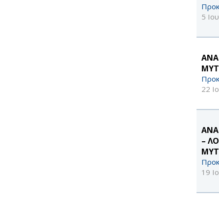
Προκ
5 Ιο
ΑΝΑ
ΜΥΤ
Προκ
22 Ι
ΑΝΑ
– Λ
ΜΥΤ
Προκ
19 Ι