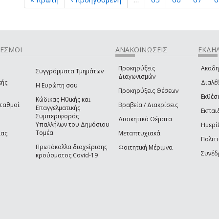
ΔΕΣΜΟΙ
ΑΝΑΚΟΙΝΩΣΕΙΣ
ΕΚΔΗΛ
Προκηρύξεις
Ακαδη
Συγγράμματα Τμημάτων
Διαγωνισμών
κής
Διαλέξ
Η Ευρώπη σου
Προκηρύξεις Θέσεων
Εκθέσ
Κώδικας Ηθικής και
Σταθμοί
Βραβεία / Διακρίσεις
Επαγγελματικής
Εκπαι
Συμπεριφοράς
Διοικητικά Θέματα
Υπαλλήλων του Δημόσιου
Ημερί
Τομέα
ίας
Μεταπτυχιακά
Πολιτι
Πρωτόκολλα διαχείρισης
Φοιτητική Μέριμνα
Συνέδ
κρούσματος Covid-19