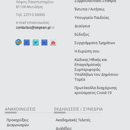
Συμβουλευτικοί Σταθμοί
Λόφος Πανεπιστημίου
81100 Μυτιλήνη
Έντυπα / Αιτήσεις
Τηλ. 22510 36000
Υπουργείο Παιδείας
e-mail επικοινωνίας:
Διαύγεια
(link sends e-mail)
contactus@aegean.gr
Εύδοξος
Συγγράμματα Τμημάτων
Η Ευρώπη σου
Κώδικας Ηθικής και
Επαγγελματικής
Συμπεριφοράς
Υπαλλήλων του Δημόσιου
Τομέα
Πρωτόκολλα διαχείρισης
κρούσματος Covid-19
ΑΝΑΚΟΙΝΩΣΕΙΣ
ΕΚΔΗΛΩΣΕΙΣ / ΣΥΝΕΔΡΙΑ
Προκηρύξεις
Ακαδημαϊκές Τελετές
Διαγωνισμών
Διαλέξεις