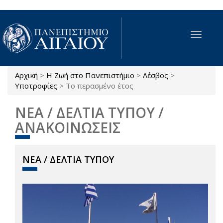
Παράκαμψη προς το κυρίως περιεχόμενο
Toggle
navigat
Αρχική
>
Η Ζωή στο Πανεπιστήμιο
>
Λέσβος
>
Είστε εδώ
Υποτροφίες
>
Το περασμένο έτος
ΝΕΑ / ΔΕΛΤΙΑ ΤΥΠΟΥ /
ΑΝΑΚΟΙΝΩΣΕΙΣ
ΝΕΑ / ΔΕΛΤΙΑ ΤΥΠΟΥ