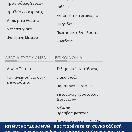
Προκηρύξεις Θέσεων
Εκθέσεις
Βραβεία / Διακρίσεις
Εκπαιδευτικά σεμινάρια
Διοικητικά Θέματα
Ημερίδες
Μεταπτυχιακά
Πολιτιστικές Εκδηλώσεις
Φοιτητική Μέριμνα
Συνέδρια
ΔΕΛΤΙΑ ΤΥΠΟΥ / ΝΕΑ
ΕΠΙΚΟΙΝΩΝΙΑ
Δελτία Τύπου
Τηλεφωνικός Κατάλογος
Το πανεπιστήμιο στην
Επικοινωνία
επικαιρότητα
Παράπονα-Συστάσεις
Υπεύθυνος Προστασίας
Δεδομένων
Δήλωση
Προσβασιμότητας
Επικοινωνία με την Ομάδα
Πατώντας "Συμφωνώ" μας παρέχετε τη συγκατάθεσή
Ανάπτυξης του site
(link sends e-mail)
σας για τη χρήση cookies με σκοπό τη μέτρηση και την