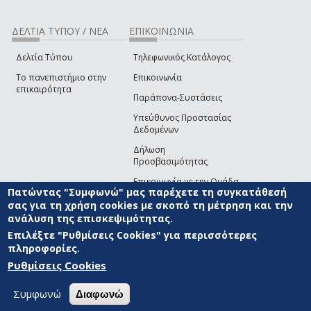
ΔΕΛΤΙΑ ΤΥΠΟΥ / ΝΕΑ
ΕΠΙΚΟΙΝΩΝΙΑ
Δελτία Τύπου
Τηλεφωνικός Κατάλογος
Το πανεπιστήμιο στην
Επικοινωνία
επικαιρότητα
Παράπονα-Συστάσεις
Υπεύθυνος Προστασίας
Δεδομένων
Δήλωση
Προσβασιμότητας
Επικοινωνία με την Ομάδα
Πατώντας "Συμφωνώ" μας παρέχετε τη συγκατάθεσή
Ανάπτυξης του site
(link sends e-mail)
σας για τη χρήση cookies με σκοπό τη μέτρηση και την
ανάλυση της επισκεψιμότητας.
© ΠΑΝΕΠΙΣΤΗΜΙΟ ΑΙΓΑΙΟΥ
ΟΡΟΙ ΧΡΗΣΗΣ
ΠΟΛΙΤΙΚΗ COOKIES
ΟΜΑΔΑ
ΑΝΑΠΤΥΞΗΣ
Επιλέξτε "Ρυθμίσεις Cookies" για περισσότερες
πληροφορίες.
Ρυθμίσεις Cookies
Συμφωνώ
Διαφωνώ