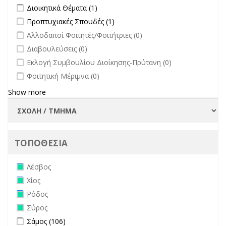
Συλλογικών
Apply Διοικητικά Θέματα filter
Apply Διοικητικά Θέματα filter
Διοικητικά Θέματα (1)
filter
Οργάνων filter
Apply Προπτυχιακές Σπουδές filter
Apply Προπτυχιακές Σπουδές
Προπτυχιακές Σπουδές (1)
filter
undefined
Αλλοδαποί Φοιτητές/Φοιτήτριες (0)
undefined
Διαβουλεύσεις (0)
undefined
Εκλογή Συμβουλίου Διοίκησης-Πρύτανη (0)
undefined
Φοιτητική Μέριμνα (0)
Show more
ΤΟΠΟΘΕΣΙΑ
Remove Λέσβος filter
Λέσβος
Remove Χίος filter
Χίος
Remove Ρόδος filter
Ρόδος
Remove Σύρος filter
Σύρος
Apply Σάμος filter
Apply Σάμος filter
Σάμος (106)