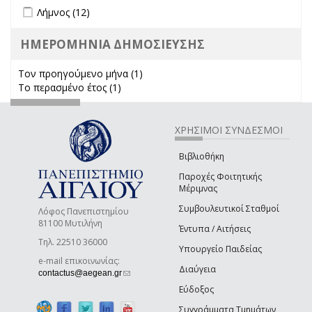
Apply Λήμνος filter
Apply Λήμνος filter
Λήμνος (12)
ΗΜΕΡΟΜΗΝΙΑ ΔΗΜΟΣΙΕΥΣΗΣ
Τον προηγούμενο μήνα (1)
Apply Τον προηγούμενο μήνα
Το περασμένο έτος (1)
Apply Το περασμένο έτος filter
filter
ΧΡΗΣΙΜΟΙ ΣΥΝΔΕΣΜΟΙ
Βιβλιοθήκη
Παροχές Φοιτητικής
Μέριμνας
Συμβουλευτικοί Σταθμοί
Λόφος Πανεπιστημίου
81100 Μυτιλήνη
Έντυπα / Αιτήσεις
Τηλ. 22510 36000
Υπουργείο Παιδείας
e-mail επικοινωνίας:
Διαύγεια
(link sends e-mail)
contactus@aegean.gr
Εύδοξος
Συγγράμματα Τμημάτων