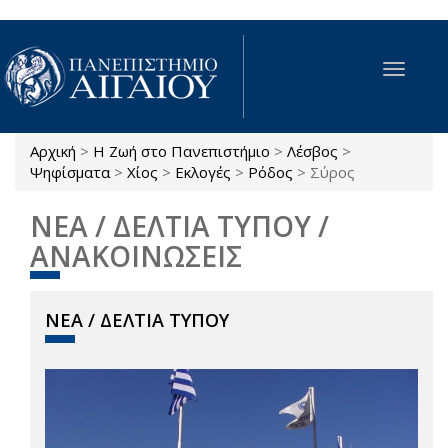
Παράκαμψη προς το κυρίως περιεχόμενο
Toggle
navigat
Αρχική
>
Η Ζωή στο Πανεπιστήμιο
>
Λέσβος
>
Είστε εδώ
Ψηφίσματα
>
Χίος
>
Εκλογές
>
Ρόδος
>
Σύρος
ΝΕΑ / ΔΕΛΤΙΑ ΤΥΠΟΥ /
ΑΝΑΚΟΙΝΩΣΕΙΣ
ΝΕΑ / ΔΕΛΤΙΑ ΤΥΠΟΥ