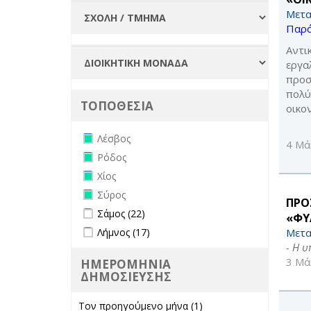
Μετα
Παρά
Αντι
εργα
προσ
πολύ
ΤΟΠΟΘΕΣΙΑ
οικο
Remove Λέσβος filter
Λέσβος
4 Μά
Remove Ρόδος filter
Ρόδος
Remove Χίος filter
Χίος
Remove Σύρος filter
Σύρος
ΠΡΟ
Apply Σάμος filter
Apply Σάμος filter
Σάμος (22)
«ΦΥ
Apply Λήμνος filter
Apply Λήμνος filter
Μετα
Λήμνος (17)
- Η 
3 Μά
ΗΜΕΡΟΜΗΝΙΑ
ΔΗΜΟΣΙΕΥΣΗΣ
Τον προηγούμενο μήνα (1)
Apply Τον