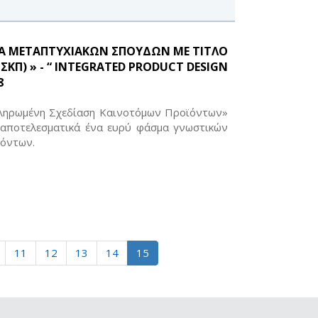
Α ΜΕΤΑΠΤΥΧΙΑΚΩΝ ΣΠΟΥΔΩΝ ΜΕ ΤΙΤΛΟ
) » - “ INTEGRATED PRODUCT DESIGN
8
κληρωμένη Σχεδίαση Καινοτόμων Προϊόντων»
 αποτελεσματικά ένα ευρύ φάσμα γνωστικών
ϊόντων.
11
12
13
14
15