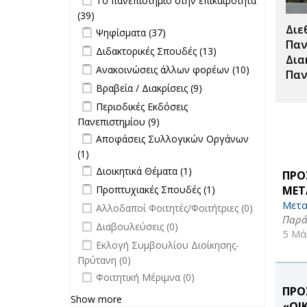
Το πανεπιστήμιο στην επικαιρότητα
επιτροπών
επικαιρότητα filter
(39)
Apply Το πανεπιστήμιο στην
filter
Διε
Apply Ψηφίσματα filter
επικαιρότητα filter
Apply Ψηφίσματα filter
Ψηφίσματα (37)
Παν
Apply Διδακτορικές Σπουδές filter
Apply
Διδακτορικές Σπουδές (13)
Δια
Διδακτορικές
Apply Ανακοινώσεις άλλων φορέων
Apply
Ανακοινώσεις άλλων φορέων (10)
Παν
Σπουδές
filter
Ανακοινώσει
Apply Βραβεία / Διακρίσεις filter
Apply
Βραβεία / Διακρίσεις (9)
filter
άλλων
Βραβεία /
Apply Περιοδικές Εκδόσεις
Περιοδικές Εκδόσεις
φορέων filte
Διακρίσεις
Πανεπιστημίου filter
Πανεπιστημίου (9)
Apply Περιοδικές
filter
Apply Αποφάσεις Συλλογικών
Εκδόσεις
Αποφάσεις Συλλογικών Οργάνων
Οργάνων filter
Πανεπιστημίου filter
(1)
Apply Αποφάσεις Συλλογικών
Apply Διοικητικά Θέματα filter
Οργάνων filter
Apply Διοικητικά
Διοικητικά Θέματα (1)
ΠΡΟ
Θέματα filter
Apply Προπτυχιακές Σπουδές filter
Apply
ΜΕΤ
Προπτυχιακές Σπουδές (1)
Προπτυχιακές
Μετα
undefined
Αλλοδαποί Φοιτητές/Φοιτήτριες (0)
Σπουδές filter
Παρά
undefined
Διαβουλεύσεις (0)
5 Μά
undefined
Εκλογή Συμβουλίου Διοίκησης-
Πρύτανη (0)
undefined
Φοιτητική Μέριμνα (0)
ΠΡΟ
Show more
«ΟΙ