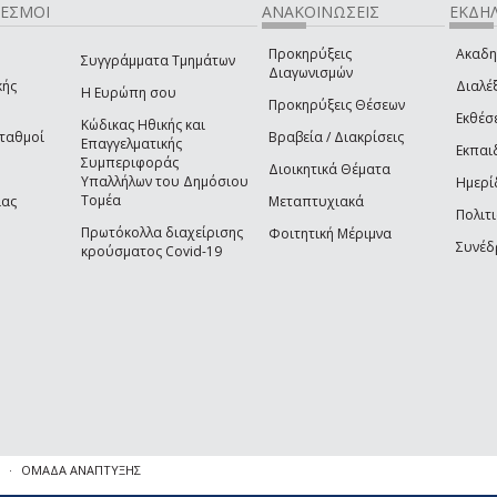
ΔΕΣΜΟΙ
ΑΝΑΚΟΙΝΩΣΕΙΣ
ΕΚΔΗΛ
Προκηρύξεις
Ακαδη
Συγγράμματα Τμημάτων
Διαγωνισμών
κής
Διαλέξ
Η Ευρώπη σου
Προκηρύξεις Θέσεων
Εκθέσ
Κώδικας Ηθικής και
Σταθμοί
Βραβεία / Διακρίσεις
Επαγγελματικής
Εκπαι
Συμπεριφοράς
Διοικητικά Θέματα
Υπαλλήλων του Δημόσιου
Ημερί
Τομέα
ίας
Μεταπτυχιακά
Πολιτι
Πρωτόκολλα διαχείρισης
Φοιτητική Μέριμνα
Συνέδ
κρούσματος Covid-19
ΟΜΑΔΑ ΑΝΑΠΤΥΞΗΣ