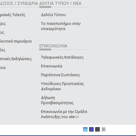
ΩΣΕΙΣ / ΣΥΝΕΔΡΙΑ
ΔΕΛΤΙΑ ΤΥΠΟΥ / ΝΕΑ
μαϊκές Τελετές
Δελτία Τύπου
εις
Το πανεπιστήμιο στην
επικαιρότητα
εις
δευτικά σεμινάρια
ΕΠΙΚΟΙΝΩΝΙΑ
δες
Τηλεφωνικός Κατάλογος
στικές Εκδηλώσεις
Επικοινωνία
ρια
Παράπονα-Συστάσεις
Υπεύθυνος Προστασίας
Δεδομένων
Δήλωση
Προσβασιμότητας
Επικοινωνία με την Ομάδα
Ανάπτυξης του site
(link sends e-mail)