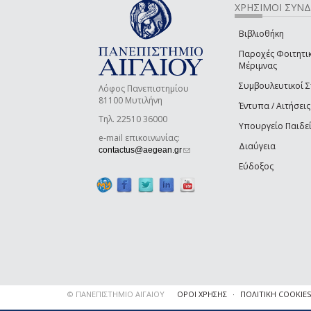
ΧΡΗΣΙΜΟΙ ΣΥΝ
Βιβλιοθήκη
Παροχές Φοιτητι
Μέριμνας
Συμβουλευτικοί 
Λόφος Πανεπιστημίου
81100 Μυτιλήνη
Έντυπα / Αιτήσεις
Τηλ. 22510 36000
Υπουργείο Παιδε
e-mail επικοινωνίας:
Διαύγεια
(link sends e-mail)
contactus@aegean.gr
Εύδοξος
© ΠΑΝΕΠΙΣΤΗΜΙΟ ΑΙΓΑΙΟΥ
ΟΡΟΙ ΧΡΗΣΗΣ
ΠΟΛΙΤΙΚΗ COOKIES