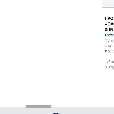
ΠΡΟ
«ΟΛ
& IN
Μετα
Το α
είνα
πεδί
- Η 
3 Απ