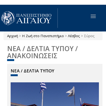
Παράκαμψη προς το κυρίως περιεχόμενο
Toggle
navigat
Αρχική
>
Η Ζωή στο Πανεπιστήμιο
>
Λέσβος
>
Σύρος
Είστε εδώ
ΝΕΑ / ΔΕΛΤΙΑ ΤΥΠΟΥ /
ΑΝΑΚΟΙΝΩΣΕΙΣ
ΝΕΑ / ΔΕΛΤΙΑ ΤΥΠΟΥ