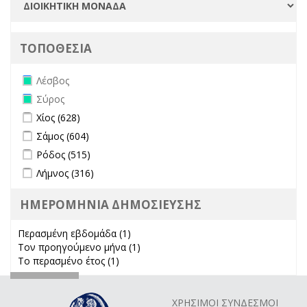
ΤΟΠΟΘΕΣΙΑ
Remove Λέσβος filter
Λέσβος
Remove Σύρος filter
Σύρος
Apply Χίος filter
Apply Χίος filter
Χίος (628)
Apply Σάμος filter
Apply Σάμος filter
Σάμος (604)
Apply Ρόδος filter
Apply Ρόδος filter
Ρόδος (515)
Apply Λήμνος filter
Apply Λήμνος filter
Λήμνος (316)
ΗΜΕΡΟΜΗΝΙΑ ΔΗΜΟΣΙΕΥΣΗΣ
Περασμένη εβδομάδα (1)
Apply Περασμένη εβδομάδα filter
Τον προηγούμενο μήνα (1)
Apply Τον προηγούμενο μήνα
Το περασμένο έτος (1)
Apply Το περασμένο έτος filter
filter
ΧΡΗΣΙΜΟΙ ΣΥΝΔΕΣΜΟΙ