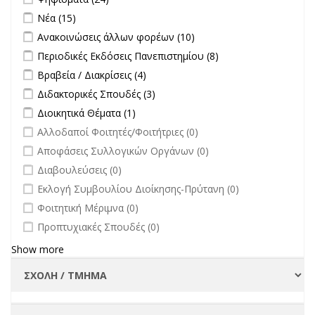
στην
Apply Νέα filter
Apply Νέα filter
Νέα (15)
επικαιρότητα filter
Apply Ανακοινώσεις άλλων φορέων filter
Apply Ανακοινώσεις
Ανακοινώσεις άλλων φορέων (10)
άλλων φορέων filter
Apply Περιοδικές Εκδόσεις Πανεπιστημίου filter
Apply Περιοδικές
Περιοδικές Εκδόσεις Πανεπιστημίου (8)
Εκδόσεις
Apply Βραβεία / Διακρίσεις filter
Apply Βραβεία / Διακρίσεις filter
Βραβεία / Διακρίσεις (4)
Πανεπιστημίου
Apply Διδακτορικές Σπουδές filter
Apply Διδακτορικές Σπουδές
Διδακτορικές Σπουδές (3)
filter
filter
Apply Διοικητικά Θέματα filter
Apply Διοικητικά Θέματα filter
Διοικητικά Θέματα (1)
undefined
Αλλοδαποί Φοιτητές/Φοιτήτριες (0)
undefined
Αποφάσεις Συλλογικών Οργάνων (0)
undefined
Διαβουλεύσεις (0)
undefined
Εκλογή Συμβουλίου Διοίκησης-Πρύτανη (0)
undefined
Φοιτητική Μέριμνα (0)
undefined
Προπτυχιακές Σπουδές (0)
Show more