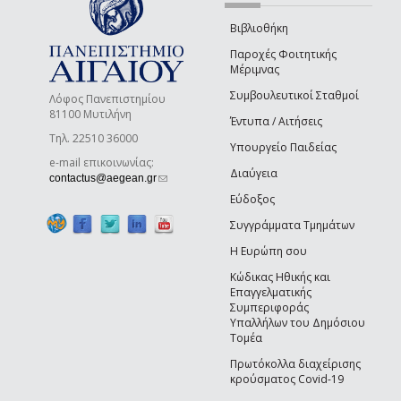
Βιβλιοθήκη
Παροχές Φοιτητικής
Μέριμνας
Συμβουλευτικοί Σταθμοί
Λόφος Πανεπιστημίου
81100 Μυτιλήνη
Έντυπα / Αιτήσεις
Τηλ. 22510 36000
Υπουργείο Παιδείας
e-mail επικοινωνίας:
Διαύγεια
(link sends e-mail)
contactus@aegean.gr
Εύδοξος
Συγγράμματα Τμημάτων
Η Ευρώπη σου
Κώδικας Ηθικής και
Επαγγελματικής
Συμπεριφοράς
Υπαλλήλων του Δημόσιου
Τομέα
Πρωτόκολλα διαχείρισης
κρούσματος Covid-19