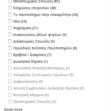
Μεταπτυχιακές Σπουδές (85)
Σπουδές filter
Apply Κληρώσεις επιτροπών filter
Apply Κληρώσεις επιτροπών
Κληρώσεις επιτροπών (48)
filter
Apply Το πανεπιστήμιο στην επικαιρότητα filter
Apply Το
Το πανεπιστήμιο στην επικαιρότητα (36)
πανεπιστήμιο
Apply Νέα filter
Apply Νέα filter
Νέα (24)
στην
Apply Ψηφίσματα filter
Apply Ψηφίσματα filter
Ψηφίσματα (21)
επικαιρότητα filter
Apply Ανακοινώσεις άλλων φορέων filter
Apply Ανακοινώσεις
Ανακοινώσεις άλλων φορέων (9)
άλλων φορέων filter
Apply Διδακτορικές Σπουδές filter
Apply Διδακτορικές Σπουδές
Διδακτορικές Σπουδές (9)
filter
Apply Περιοδικές Εκδόσεις Πανεπιστημίου filter
Apply Περιοδικές
Περιοδικές Εκδόσεις Πανεπιστημίου (8)
Εκδόσεις
Apply Βραβεία / Διακρίσεις filter
Apply Βραβεία / Διακρίσεις filter
Βραβεία / Διακρίσεις (7)
Πανεπιστημίου
Apply Διοικητικά Θέματα filter
Apply Διοικητικά Θέματα filter
Διοικητικά Θέματα (1)
filter
undefined
Αλλοδαποί Φοιτητές/Φοιτήτριες (0)
undefined
Αποφάσεις Συλλογικών Οργάνων (0)
undefined
Διαβουλεύσεις (0)
undefined
Εκλογή Συμβουλίου Διοίκησης-Πρύτανη (0)
undefined
Φοιτητική Μέριμνα (0)
undefined
Προπτυχιακές Σπουδές (0)
Show more