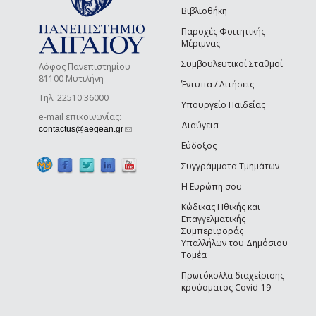
Βιβλιοθήκη
Παροχές Φοιτητικής
Μέριμνας
Συμβουλευτικοί Σταθμοί
Λόφος Πανεπιστημίου
81100 Μυτιλήνη
Έντυπα / Αιτήσεις
Τηλ. 22510 36000
Υπουργείο Παιδείας
e-mail επικοινωνίας:
Διαύγεια
(link sends e-mail)
contactus@aegean.gr
Εύδοξος
Συγγράμματα Τμημάτων
Η Ευρώπη σου
Κώδικας Ηθικής και
Επαγγελματικής
Συμπεριφοράς
Υπαλλήλων του Δημόσιου
Τομέα
Πρωτόκολλα διαχείρισης
κρούσματος Covid-19