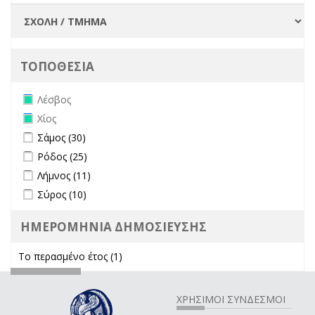
ΤΟΠΟΘΕΣΙΑ
Remove Λέσβος filter
Λέσβος
Remove Χίος filter
Χίος
Apply Σάμος filter
Apply Σάμος filter
Σάμος (30)
Apply Ρόδος filter
Apply Ρόδος filter
Ρόδος (25)
Apply Λήμνος filter
Apply Λήμνος filter
Λήμνος (11)
Apply Σύρος filter
Apply Σύρος filter
Σύρος (10)
ΗΜΕΡΟΜΗΝΙΑ ΔΗΜΟΣΙΕΥΣΗΣ
Το περασμένο έτος (1)
Apply Το περασμένο έτος filter
ΧΡΗΣΙΜΟΙ ΣΥΝΔΕΣΜΟΙ