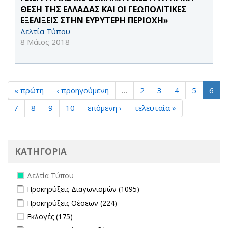
ΘΕΣΗ ΤΗΣ ΕΛΛΑΔΑΣ ΚΑΙ ΟΙ ΓΕΩΠΟΛΙΤΙΚΕΣ
ΕΞΕΛΙΞΕΙΣ ΣΤΗΝ ΕΥΡΥΤΕΡΗ ΠΕΡΙΟΧΗ»
Δελτία Τύπου
8 Μάιος 2018
« πρώτη
‹ προηγούμενη
…
2
3
4
5
6
7
8
9
10
επόμενη ›
τελευταία »
ΚΑΤΗΓΟΡΙΑ
Remove Δελτία Τύπου filter
Δελτία Τύπου
Apply Προκηρύξεις Διαγωνισμών filter
Apply Προκηρύξεις
Προκηρύξεις Διαγωνισμών (1095)
Διαγωνισμών filter
Apply Προκηρύξεις Θέσεων filter
Apply Προκηρύξεις Θέσεων
Προκηρύξεις Θέσεων (224)
filter
Apply Εκλογές filter
Apply Εκλογές filter
Εκλογές (175)
Apply Μεταπτυχιακές Σπουδές filter
Apply Μεταπτυχιακές