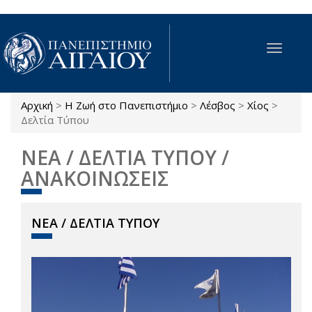
Παράκαμψη προς το κυρίως περιεχόμενο
Toggle
navigat
Αρχική
>
Η Ζωή στο Πανεπιστήμιο
>
Λέσβος
>
Χίος
>
Είστε εδώ
Δελτία Τύπου
ΝΕΑ / ΔΕΛΤΙΑ ΤΥΠΟΥ /
ΑΝΑΚΟΙΝΩΣΕΙΣ
ΝΕΑ / ΔΕΛΤΙΑ ΤΥΠΟΥ