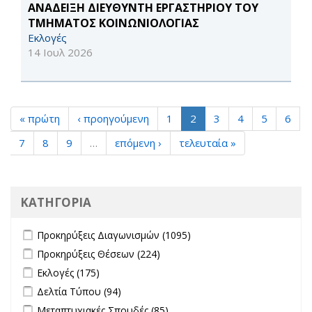
ΑΝΑΔΕΙΞΗ ΔΙΕΥΘΥΝΤΗ ΕΡΓΑΣΤΗΡΙΟΥ ΤΟΥ
ΤΜΗΜΑΤΟΣ ΚΟΙΝΩΝΙΟΛΟΓΙΑΣ
Εκλογές
14 Ιουλ 2026
« πρώτη
‹ προηγούμενη
1
2
3
4
5
6
7
8
9
…
επόμενη ›
τελευταία »
ΚΑΤΗΓΟΡΙΑ
Apply Προκηρύξεις Διαγωνισμών filter
Apply Προκηρύξεις
Προκηρύξεις Διαγωνισμών (1095)
Διαγωνισμών filter
Apply Προκηρύξεις Θέσεων filter
Apply Προκηρύξεις Θέσεων
Προκηρύξεις Θέσεων (224)
filter
Apply Εκλογές filter
Apply Εκλογές filter
Εκλογές (175)
Apply Δελτία Τύπου filter
Apply Δελτία Τύπου filter
Δελτία Τύπου (94)
Apply Μεταπτυχιακές Σπουδές filter
Apply Μεταπτυχιακές
Μεταπτυχιακές Σπουδές (85)