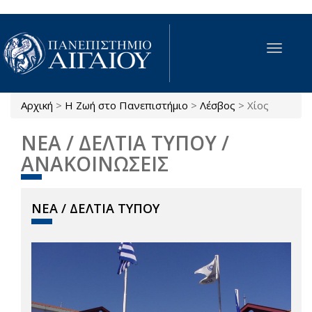
Παράκαμψη προς το κυρίως περιεχόμενο
Toggle
navigat
Αρχική
>
Η Ζωή στο Πανεπιστήμιο
>
Λέσβος
>
Χίος
Είστε εδώ
ΝΕΑ / ΔΕΛΤΙΑ ΤΥΠΟΥ /
ΑΝΑΚΟΙΝΩΣΕΙΣ
ΝΕΑ / ΔΕΛΤΙΑ ΤΥΠΟΥ