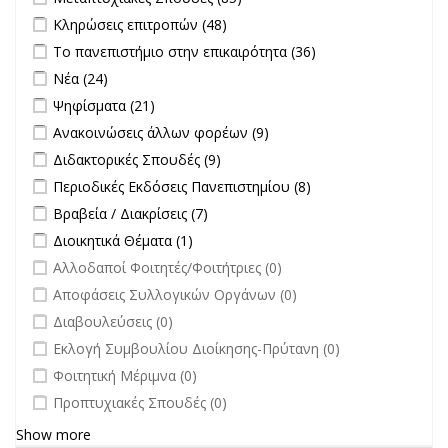
Σπουδές filter
Apply Κληρώσεις επιτροπών filter
Apply Κληρώσεις επιτροπών
Κληρώσεις επιτροπών (48)
filter
Apply Το πανεπιστήμιο στην επικαιρότητα filter
Apply Το
Το πανεπιστήμιο στην επικαιρότητα (36)
πανεπιστήμιο
Apply Νέα filter
Apply Νέα filter
Νέα (24)
στην
Apply Ψηφίσματα filter
Apply Ψηφίσματα filter
Ψηφίσματα (21)
επικαιρότητα filter
Apply Ανακοινώσεις άλλων φορέων filter
Apply Ανακοινώσεις
Ανακοινώσεις άλλων φορέων (9)
άλλων φορέων filter
Apply Διδακτορικές Σπουδές filter
Apply Διδακτορικές Σπουδές
Διδακτορικές Σπουδές (9)
filter
Apply Περιοδικές Εκδόσεις Πανεπιστημίου filter
Apply Περιοδικές
Περιοδικές Εκδόσεις Πανεπιστημίου (8)
Εκδόσεις
Apply Βραβεία / Διακρίσεις filter
Apply Βραβεία / Διακρίσεις filter
Βραβεία / Διακρίσεις (7)
Πανεπιστημίου
Apply Διοικητικά Θέματα filter
Apply Διοικητικά Θέματα filter
Διοικητικά Θέματα (1)
filter
undefined
Αλλοδαποί Φοιτητές/Φοιτήτριες (0)
undefined
Αποφάσεις Συλλογικών Οργάνων (0)
undefined
Διαβουλεύσεις (0)
undefined
Εκλογή Συμβουλίου Διοίκησης-Πρύτανη (0)
undefined
Φοιτητική Μέριμνα (0)
undefined
Προπτυχιακές Σπουδές (0)
Show more