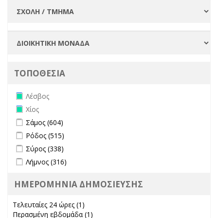
ΤΟΠΟΘΕΣΙΑ
Remove Λέσβος filter
Λέσβος
Remove Χίος filter
Χίος
Apply Σάμος filter
Apply Σάμος filter
Σάμος (604)
Apply Ρόδος filter
Apply Ρόδος filter
Ρόδος (515)
Apply Σύρος filter
Apply Σύρος filter
Σύρος (338)
Apply Λήμνος filter
Apply Λήμνος filter
Λήμνος (316)
ΗΜΕΡΟΜΗΝΙΑ ΔΗΜΟΣΙΕΥΣΗΣ
Τελευταίες 24 ώρες (1)
Apply Τελευταίες 24 ώρες filter
Περασμένη εβδομάδα (1)
Apply Περασμένη εβδομάδα filter