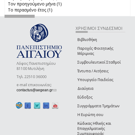
Τον προηγούμενο μήνα (1)
Apply Τον προηγούμενο μήνα
Το περασμένο έτος (1)
Apply Το περασμένο έτος filter
filter
ΧΡΗΣΙΜΟΙ ΣΥΝΔΕΣΜΟΙ
Βιβλιοθήκη
Παροχές Φοιτητικής
Μέριμνας
Συμβουλευτικοί Σταθμοί
Λόφος Πανεπιστημίου
81100 Μυτιλήνη
Έντυπα / Αιτήσεις
Τηλ. 22510 36000
Υπουργείο Παιδείας
e-mail επικοινωνίας:
Διαύγεια
(link sends e-mail)
contactus@aegean.gr
Εύδοξος
Συγγράμματα Τμημάτων
Η Ευρώπη σου
Κώδικας Ηθικής και
Επαγγελματικής
Συμπεριφοράς