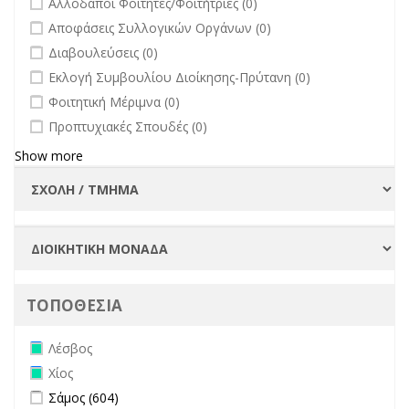
Αλλοδαποί Φοιτητές/Φοιτήτριες (0)
undefined
Αποφάσεις Συλλογικών Οργάνων (0)
undefined
Διαβουλεύσεις (0)
undefined
Εκλογή Συμβουλίου Διοίκησης-Πρύτανη (0)
undefined
Φοιτητική Μέριμνα (0)
undefined
Προπτυχιακές Σπουδές (0)
Show more
ΤΟΠΟΘΕΣΙΑ
Remove Λέσβος filter
Λέσβος
Remove Χίος filter
Χίος
Apply Σάμος filter
Apply Σάμος filter
Σάμος (604)