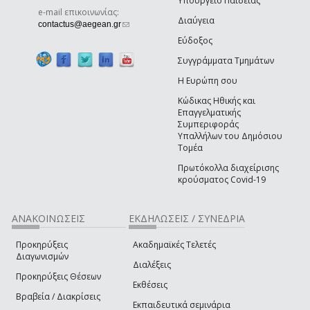
Υπουργείο Παιδείας
e-mail επικοινωνίας:
Διαύγεια
(link sends e-mail)
contactus@aegean.gr
Εύδοξος
Συγγράμματα Τμημάτων
Η Ευρώπη σου
Κώδικας Ηθικής και
Επαγγελματικής
Συμπεριφοράς
Υπαλλήλων του Δημόσιου
Τομέα
Πρωτόκολλα διαχείρισης
κρούσματος Covid-19
ΑΝΑΚΟΙΝΩΣΕΙΣ
ΕΚΔΗΛΩΣΕΙΣ / ΣΥΝΕΔΡΙΑ
Προκηρύξεις
Ακαδημαϊκές Τελετές
Διαγωνισμών
Διαλέξεις
Προκηρύξεις Θέσεων
Εκθέσεις
Βραβεία / Διακρίσεις
Εκπαιδευτικά σεμινάρια