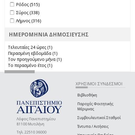
Apply Ρόδος filter
Apply Ρόδος filter
Ρόδος (515)
Apply Σύρος filter
Apply Σύρος filter
Σύρος (338)
Apply Λήμνος filter
Apply Λήμνος filter
Λήμνος (316)
ΗΜΕΡΟΜΗΝΙΑ ΔΗΜΟΣΙΕΥΣΗΣ
Τελευταίες 24 ώρες (1)
Apply Τελευταίες 24 ώρες filter
Περασμένη εβδομάδα (1)
Apply Περασμένη εβδομάδα filter
Τον προηγούμενο μήνα (1)
Apply Τον προηγούμενο μήνα
Το περασμένο έτος (1)
Apply Το περασμένο έτος filter
filter
ΧΡΗΣΙΜΟΙ ΣΥΝΔΕΣΜΟΙ
Βιβλιοθήκη
Παροχές Φοιτητικής
Μέριμνας
Συμβουλευτικοί Σταθμοί
Λόφος Πανεπιστημίου
81100 Μυτιλήνη
Έντυπα / Αιτήσεις
Τηλ. 22510 36000