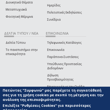
Διοικητικά Θέματα
Ημερίδες
Μεταπτυχιακά
Πολιτιστικές Εκδηλώσεις
Φοιτητική Μέριμνα
Συνέδρια
ΔΕΛΤΙΑ ΤΥΠΟΥ / ΝΕΑ
ΕΠΙΚΟΙΝΩΝΙΑ
Δελτία Τύπου
Τηλεφωνικός Κατάλογος
Το πανεπιστήμιο στην
Επικοινωνία
επικαιρότητα
Παράπονα-Συστάσεις
Υπεύθυνος Προστασίας
Δεδομένων
Δήλωση
Προσβασιμότητας
Επικοινωνία με την Ομάδα
Πατώντας "Συμφωνώ" μας παρέχετε τη συγκατάθεσή
Ανάπτυξης του site
(link sends e-mail)
σας για τη χρήση cookies με σκοπό τη μέτρηση και την
ανάλυση της επισκεψιμότητας.
© ΠΑΝΕΠΙΣΤΗΜΙΟ ΑΙΓΑΙΟΥ
ΟΡΟΙ ΧΡΗΣΗΣ
ΠΟΛΙΤΙΚΗ COOKIES
ΟΜΑΔΑ
ΑΝΑΠΤΥΞΗΣ
Επιλέξτε "Ρυθμίσεις Cookies" για περισσότερες