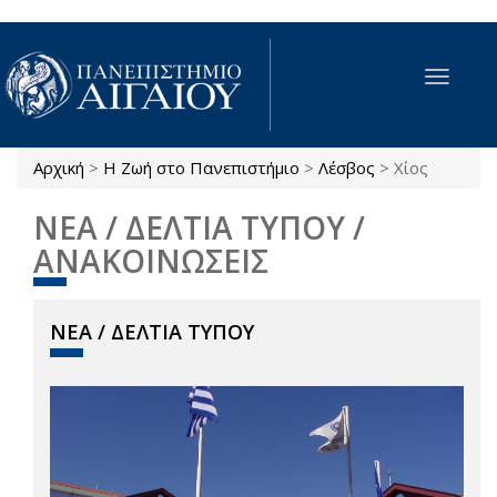
Παράκαμψη προς το κυρίως περιεχόμενο
Toggle
navigat
Αρχική
>
Η Ζωή στο Πανεπιστήμιο
>
Λέσβος
>
Χίος
Είστε εδώ
ΝΕΑ / ΔΕΛΤΙΑ ΤΥΠΟΥ /
ΑΝΑΚΟΙΝΩΣΕΙΣ
ΝΕΑ / ΔΕΛΤΙΑ ΤΥΠΟΥ