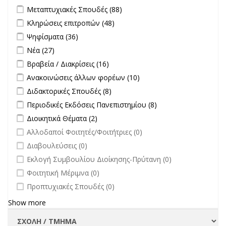
Apply Μεταπτυχιακές Σπουδές filter
Apply Μεταπτυχιακές
Μεταπτυχιακές Σπουδές (88)
Σπουδές filter
Apply Κληρώσεις επιτροπών filter
Apply Κληρώσεις επιτροπών
Κληρώσεις επιτροπών (48)
filter
Apply Ψηφίσματα filter
Apply Ψηφίσματα filter
Ψηφίσματα (36)
Apply Νέα filter
Apply Νέα filter
Νέα (27)
Apply Βραβεία / Διακρίσεις filter
Apply Βραβεία / Διακρίσεις filter
Βραβεία / Διακρίσεις (16)
Apply Ανακοινώσεις άλλων φορέων filter
Apply Ανακοινώσεις
Ανακοινώσεις άλλων φορέων (10)
άλλων φορέων filter
Apply Διδακτορικές Σπουδές filter
Apply Διδακτορικές Σπουδές
Διδακτορικές Σπουδές (8)
filter
Apply Περιοδικές Εκδόσεις Πανεπιστημίου filter
Apply Περιοδικές
Περιοδικές Εκδόσεις Πανεπιστημίου (8)
Εκδόσεις
Apply Διοικητικά Θέματα filter
Apply Διοικητικά Θέματα filter
Διοικητικά Θέματα (2)
Πανεπιστημίου
undefined
Αλλοδαποί Φοιτητές/Φοιτήτριες (0)
filter
undefined
Διαβουλεύσεις (0)
undefined
Εκλογή Συμβουλίου Διοίκησης-Πρύτανη (0)
undefined
Φοιτητική Μέριμνα (0)
undefined
Προπτυχιακές Σπουδές (0)
Show more