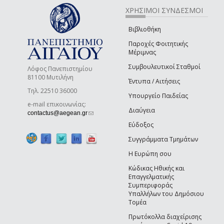
ΧΡΗΣΙΜΟΙ ΣΥΝΔΕΣΜΟΙ
Βιβλιοθήκη
Παροχές Φοιτητικής
Μέριμνας
Συμβουλευτικοί Σταθμοί
Λόφος Πανεπιστημίου
81100 Μυτιλήνη
Έντυπα / Αιτήσεις
Τηλ. 22510 36000
Υπουργείο Παιδείας
e-mail επικοινωνίας:
Διαύγεια
(link sends e-mail)
contactus@aegean.gr
Εύδοξος
Συγγράμματα Τμημάτων
Η Ευρώπη σου
Κώδικας Ηθικής και
Επαγγελματικής
Συμπεριφοράς
Υπαλλήλων του Δημόσιου
Τομέα
Πρωτόκολλα διαχείρισης