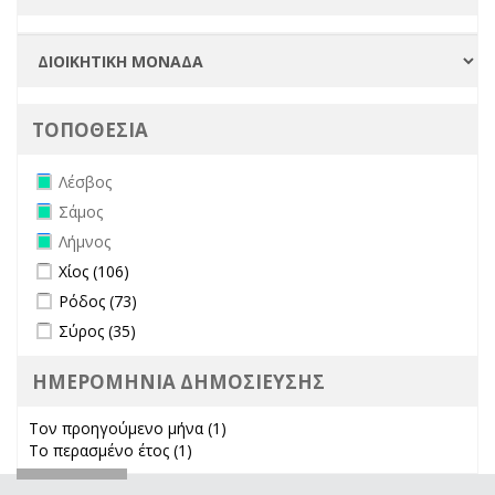
ΤΟΠΟΘΕΣΙΑ
Remove Λέσβος filter
Λέσβος
Remove Σάμος filter
Σάμος
Remove Λήμνος filter
Λήμνος
Apply Χίος filter
Apply Χίος filter
Χίος (106)
Apply Ρόδος filter
Apply Ρόδος filter
Ρόδος (73)
Apply Σύρος filter
Apply Σύρος filter
Σύρος (35)
ΗΜΕΡΟΜΗΝΙΑ ΔΗΜΟΣΙΕΥΣΗΣ
Τον προηγούμενο μήνα (1)
Apply Τον προηγούμενο μήνα
Το περασμένο έτος (1)
Apply Το περασμένο έτος filter
filter