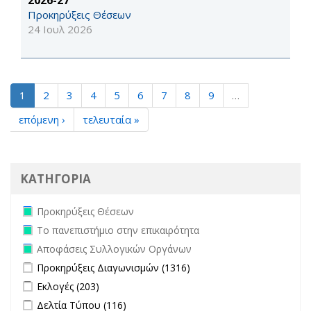
2026-27
Προκηρύξεις Θέσεων
24 Ιουλ 2026
1
2
3
4
5
6
7
8
9
…
επόμενη ›
τελευταία »
ΚΑΤΗΓΟΡΙΑ
Remove Προκηρύξεις Θέσεων filter
Προκηρύξεις Θέσεων
Remove Το πανεπιστήμιο στην επικαιρότητα filter
Το πανεπιστήμιο στην επικαιρότητα
Remove Αποφάσεις Συλλογικών Οργάνων filter
Αποφάσεις Συλλογικών Οργάνων
Apply Προκηρύξεις Διαγωνισμών filter
Apply Προκηρύξεις
Προκηρύξεις Διαγωνισμών (1316)
Διαγωνισμών filter
Apply Εκλογές filter
Apply Εκλογές filter
Εκλογές (203)
Apply Δελτία Τύπου filter
Apply Δελτία Τύπου filter
Δελτία Τύπου (116)