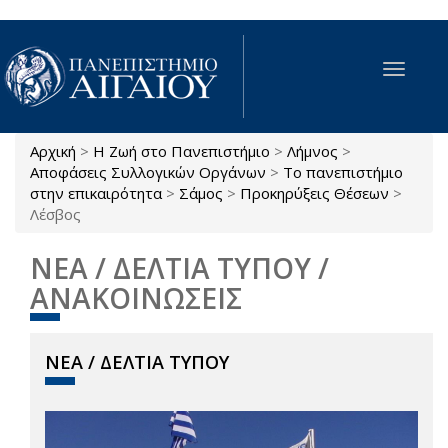
Παράκαμψη προς το κυρίως περιεχόμενο
Toggle
navigat
Αρχική
>
Η Ζωή στο Πανεπιστήμιο
>
Λήμνος
>
Είστε εδώ
Αποφάσεις Συλλογικών Οργάνων
>
Το πανεπιστήμιο
στην επικαιρότητα
>
Σάμος
>
Προκηρύξεις Θέσεων
>
Λέσβος
ΝΕΑ / ΔΕΛΤΙΑ ΤΥΠΟΥ /
ΑΝΑΚΟΙΝΩΣΕΙΣ
ΝΕΑ / ΔΕΛΤΙΑ ΤΥΠΟΥ