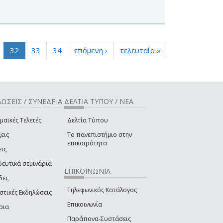
32
33
34
επόμενη ›
τελευταία »
ΩΣΕΙΣ / ΣΥΝΕΔΡΙΑ
ΔΕΛΤΙΑ ΤΥΠΟΥ / ΝΕΑ
μαϊκές Τελετές
Δελτία Τύπου
εις
Το πανεπιστήμιο στην
επικαιρότητα
εις
δευτικά σεμινάρια
ΕΠΙΚΟΙΝΩΝΙΑ
δες
Τηλεφωνικός Κατάλογος
στικές Εκδηλώσεις
Επικοινωνία
ρια
Παράπονα-Συστάσεις