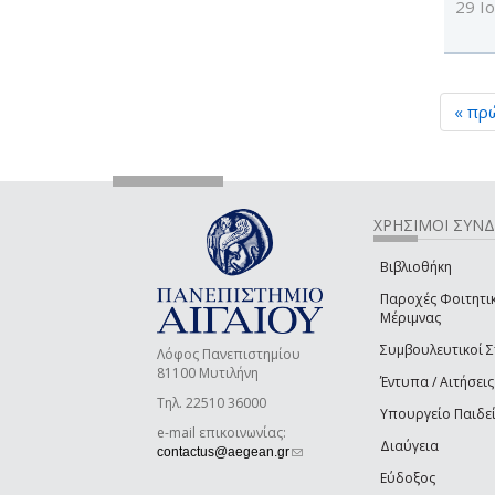
29 Ι
« πρ
ΧΡΗΣΙΜΟΙ ΣΥΝ
Βιβλιοθήκη
Παροχές Φοιτητι
Μέριμνας
Συμβουλευτικοί 
Λόφος Πανεπιστημίου
81100 Μυτιλήνη
Έντυπα / Αιτήσεις
Τηλ. 22510 36000
Υπουργείο Παιδε
e-mail επικοινωνίας:
Διαύγεια
(link sends e-mail)
contactus@aegean.gr
Εύδοξος