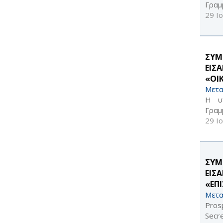
Γραμ
29 Ι
ΣΥΜ
ΕΙΣ
«ΟΙ
Μετα
Η υ
Γραμ
29 Ι
ΣΥΜ
ΕΙΣ
«ΕΠ
Μετα
Pros
Secre