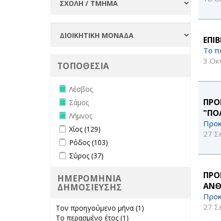
ΕΠΙ
Το π
3 Οκ
ΤΟΠΟΘΕΣΙΑ
Remove Λέσβος filter
Λέσβος
Remove Σάμος filter
ΠΡΟ
Σάμος
"ΠΟ
Remove Λήμνος filter
Λήμνος
Προκ
Apply Χίος filter
Apply Χίος filter
Χίος (129)
27 Σ
Apply Ρόδος filter
Apply Ρόδος filter
Ρόδος (103)
Apply Σύρος filter
Apply Σύρος filter
Σύρος (37)
ΠΡΟ
ΗΜΕΡΟΜΗΝΙΑ
ΑΝΘ
ΔΗΜΟΣΙΕΥΣΗΣ
Προκ
27 Σ
Τον προηγούμενο μήνα (1)
Apply Τον
Το περασμένο έτος (1)
Apply Το
προηγούμενο