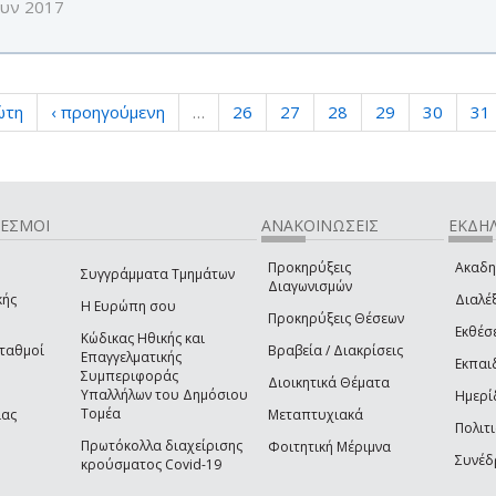
ουν 2017
ώτη
‹ προηγούμενη
…
26
27
28
29
30
31
ΔΕΣΜΟΙ
ΑΝΑΚΟΙΝΩΣΕΙΣ
ΕΚΔΗΛ
Προκηρύξεις
Ακαδη
Συγγράμματα Τμημάτων
Διαγωνισμών
κής
Διαλέξ
Η Ευρώπη σου
Προκηρύξεις Θέσεων
Εκθέσ
Κώδικας Ηθικής και
Σταθμοί
Βραβεία / Διακρίσεις
Επαγγελματικής
Εκπαι
Συμπεριφοράς
Διοικητικά Θέματα
Υπαλλήλων του Δημόσιου
Ημερί
Τομέα
ίας
Μεταπτυχιακά
Πολιτι
Πρωτόκολλα διαχείρισης
Φοιτητική Μέριμνα
Συνέδ
κρούσματος Covid-19