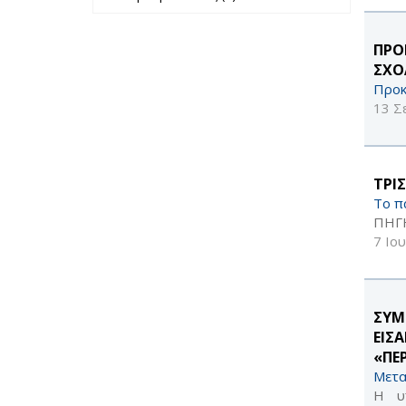
περασμένο έτος
μήνα filter
filter
ΠΡΟ
ΣΧΟ
Προκ
13 Σ
ΤΡΙ
Το π
ΠΗΓ
7 Ιο
ΣΥΜ
ΕΙΣ
«ΠΕ
Μετα
Η υ