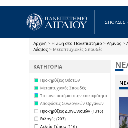
Παράκαμψη προς το κυρίως περιεχόμενο
ΣΠΟΥΔΕΣ
Αρχική
>
Η Ζωή στο Πανεπιστήμιο
>
Λήμνος
>
Είστε εδώ
Λέσβος
>
Μεταπτυχιακές Σπουδές
ΝΕ
ΚΑΤΗΓΟΡΙΑ
Remove Προκηρύξεις Θέσεων filter
Προκηρύξεις Θέσεων
ΝΕΑ
Remove Μεταπτυχιακές Σπουδές
Μεταπτυχιακές Σπουδές
filter
Remove Το πανεπιστήμιο στην
Το πανεπιστήμιο στην επικαιρότητα
επικαιρότητα filter
Remove Αποφάσεις Συλλογικών
Αποφάσεις Συλλογικών Οργάνων
Οργάνων filter
Apply Προκηρύξεις Διαγωνισμών
Apply
Προκηρύξεις Διαγωνισμών (1316)
filter
Προκηρύξεις
Apply Εκλογές filter
Apply Εκλογές filter
Εκλογές (203)
Διαγωνισμώ
Apply Δελτία Τύπου filter
Apply Δελτία
Δελτία Τύπου (116)
filter