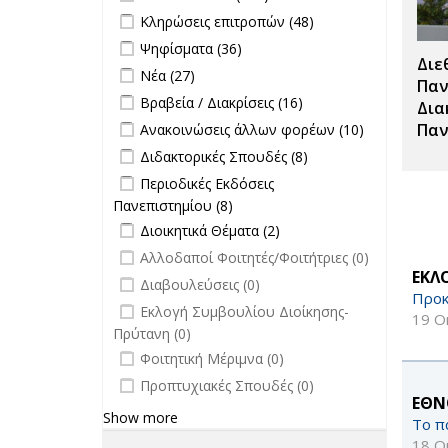
Τύπου filter
Apply Κληρώσεις επιτροπών filter
Apply
Κληρώσεις επιτροπών (48)
Κληρώσεις
Apply Ψηφίσματα filter
Apply Ψηφίσματα filter
Ψηφίσματα (36)
επιτροπών
Διε
Apply Νέα filter
Apply Νέα filter
Νέα (27)
filter
Παν
Apply Βραβεία / Διακρίσεις filter
Apply
Βραβεία / Διακρίσεις (16)
Δια
Βραβεία /
Apply Ανακοινώσεις άλλων φορέων
Apply
Παν
Ανακοινώσεις άλλων φορέων (10)
Διακρίσεις
filter
Ανακοινώσει
Apply Διδακτορικές Σπουδές filter
Apply
Διδακτορικές Σπουδές (8)
filter
άλλων
Διδακτορικές
Apply Περιοδικές Εκδόσεις
Περιοδικές Εκδόσεις
φορέων filte
Σπουδές
Πανεπιστημίου filter
Πανεπιστημίου (8)
Apply Περιοδικές
filter
Apply Διοικητικά Θέματα filter
Εκδόσεις
Apply Διοικητικά
Διοικητικά Θέματα (2)
Πανεπιστημίου filter
Θέματα filter
undefined
Αλλοδαποί Φοιτητές/Φοιτήτριες (0)
ΕΚΛ
undefined
Διαβουλεύσεις (0)
Προκ
undefined
Εκλογή Συμβουλίου Διοίκησης-
19 Ο
Πρύτανη (0)
undefined
Φοιτητική Μέριμνα (0)
undefined
Προπτυχιακές Σπουδές (0)
ΕΘΝ
Show more
Το π
18 Ο