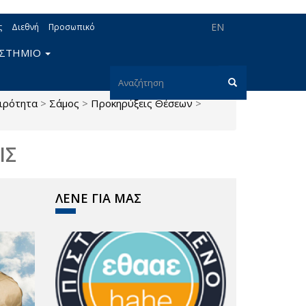
EN
ς
Διεθνή
Προσωπικό
ΙΣΤΗΜΙΟ
Φόρμα
αιρότητα
>
Σάμος
>
Προκηρύξεις Θέσεων
>
αναζήτησης
Αναζήτηση
ΙΣ
ΛΕΝΕ ΓΙΑ ΜΑΣ