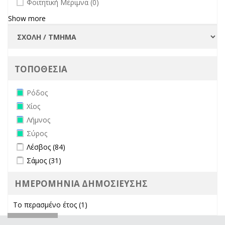
Φοιτητική Μέριμνα (0)
Show more
ΤΟΠΟΘΕΣΙΑ
Remove Ρόδος filter
Ρόδος
Remove Χίος filter
Χίος
Remove Λήμνος filter
Λήμνος
Remove Σύρος filter
Σύρος
Apply Λέσβος filter
Apply Λέσβος filter
Λέσβος (84)
Apply Σάμος filter
Apply Σάμος filter
Σάμος (31)
ΗΜΕΡΟΜΗΝΙΑ ΔΗΜΟΣΙΕΥΣΗΣ
Το περασμένο έτος (1)
Apply Το περασμένο έτος filter