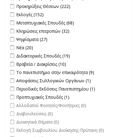
Διαγωνισμών filter
Apply Προκηρύξεις Θέσεων filter
Apply Προκηρύξεις Θέσεων
Προκηρύξεις Θέσεων (222)
filter
Apply Εκλογές filter
Apply Εκλογές filter
Εκλογές (152)
Apply Μεταπτυχιακές Σπουδές filter
Apply Μεταπτυχιακές
Μεταπτυχιακές Σπουδές (68)
Σπουδές filter
Apply Κληρώσεις επιτροπών filter
Apply Κληρώσεις επιτροπών
Κληρώσεις επιτροπών (32)
filter
Apply Ψηφίσματα filter
Apply Ψηφίσματα filter
Ψηφίσματα (27)
Apply Νέα filter
Apply Νέα filter
Νέα (20)
Apply Διδακτορικές Σπουδές filter
Apply Διδακτορικές Σπουδές
Διδακτορικές Σπουδές (19)
filter
Apply Βραβεία / Διακρίσεις filter
Apply Βραβεία / Διακρίσεις filter
Βραβεία / Διακρίσεις (10)
Apply Το πανεπιστήμιο στην επικαιρότητα filter
Apply Το
Το πανεπιστήμιο στην επικαιρότητα (9)
πανεπιστήμιο στην
Apply Αποφάσεις Συλλογικών Οργάνων filter
Apply Αποφάσεις
Αποφάσεις Συλλογικών Οργάνων (1)
επικαιρότητα filter
Συλλογικών
Apply Περιοδικές Εκδόσεις Πανεπιστημίου filter
Apply Περιοδικές
Περιοδικές Εκδόσεις Πανεπιστημίου (1)
Οργάνων filter
Εκδόσεις
Apply Προπτυχιακές Σπουδές filter
Apply Προπτυχιακές Σπουδές
Προπτυχιακές Σπουδές (1)
Πανεπιστημίου
filter
undefined
Αλλοδαποί Φοιτητές/Φοιτήτριες (0)
filter
undefined
Διαβουλεύσεις (0)
undefined
Διοικητικά Θέματα (0)
undefined
Εκλογή Συμβουλίου Διοίκησης-Πρύτανη (0)
undefined