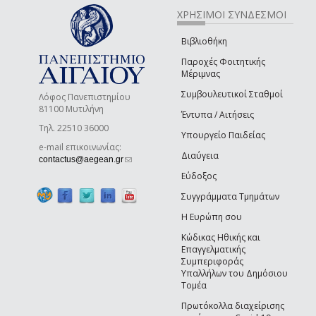
ΧΡΗΣΙΜΟΙ ΣΥΝΔΕΣΜΟΙ
Βιβλιοθήκη
Παροχές Φοιτητικής
Μέριμνας
Συμβουλευτικοί Σταθμοί
Λόφος Πανεπιστημίου
81100 Μυτιλήνη
Έντυπα / Αιτήσεις
Τηλ. 22510 36000
Υπουργείο Παιδείας
e-mail επικοινωνίας:
Διαύγεια
(link sends e-mail)
contactus@aegean.gr
Εύδοξος
Συγγράμματα Τμημάτων
Η Ευρώπη σου
Κώδικας Ηθικής και
Επαγγελματικής
Συμπεριφοράς
Υπαλλήλων του Δημόσιου
Τομέα
Πρωτόκολλα διαχείρισης