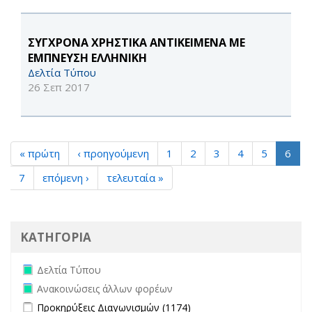
ΣΥΓΧΡΟΝΑ ΧΡΗΣΤΙΚΑ ΑΝΤΙΚΕΙΜΕΝΑ ΜΕ
ΕΜΠΝΕΥΣΗ ΕΛΛΗΝΙΚΗ
Δελτία Τύπου
26 Σεπ 2017
« πρώτη
‹ προηγούμενη
1
2
3
4
5
6
7
επόμενη ›
τελευταία »
ΚΑΤΗΓΟΡΙΑ
Remove Δελτία Τύπου filter
Δελτία Τύπου
Remove Ανακοινώσεις άλλων φορέων filter
Ανακοινώσεις άλλων φορέων
Apply Προκηρύξεις Διαγωνισμών filter
Apply Προκηρύξεις
Προκηρύξεις Διαγωνισμών (1174)