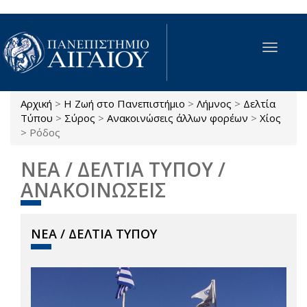
Παράκαμψη προς το κυρίως περιεχόμενο
Toggle
navigat
Αρχική
>
Η Ζωή στο Πανεπιστήμιο
>
Λήμνος
>
Δελτία
Είστε εδώ
Τύπου
>
Σύρος
>
Ανακοινώσεις άλλων φορέων
>
Χίος
>
Ρόδος
ΝΕΑ / ΔΕΛΤΙΑ ΤΥΠΟΥ /
ΑΝΑΚΟΙΝΩΣΕΙΣ
ΝΕΑ / ΔΕΛΤΙΑ ΤΥΠΟΥ