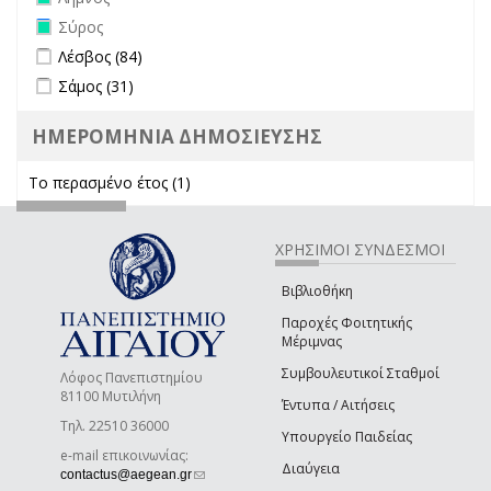
Remove Σύρος filter
Σύρος
Apply Λέσβος filter
Apply Λέσβος filter
Λέσβος (84)
Apply Σάμος filter
Apply Σάμος filter
Σάμος (31)
ΗΜΕΡΟΜΗΝΙΑ ΔΗΜΟΣΙΕΥΣΗΣ
Το περασμένο έτος (1)
Apply Το περασμένο έτος filter
ΧΡΗΣΙΜΟΙ ΣΥΝΔΕΣΜΟΙ
Βιβλιοθήκη
Παροχές Φοιτητικής
Μέριμνας
Συμβουλευτικοί Σταθμοί
Λόφος Πανεπιστημίου
81100 Μυτιλήνη
Έντυπα / Αιτήσεις
Τηλ. 22510 36000
Υπουργείο Παιδείας
e-mail επικοινωνίας:
Διαύγεια
(link sends e-mail)
contactus@aegean.gr