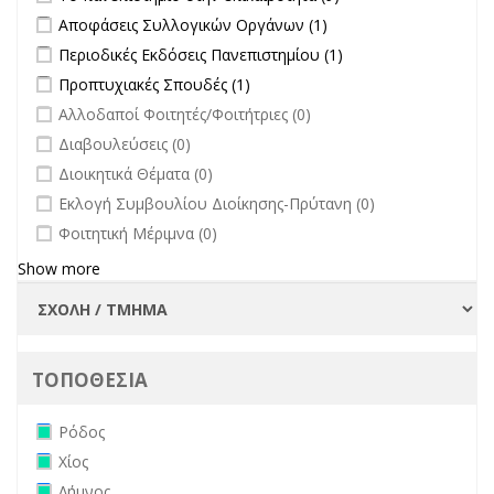
πανεπιστήμιο στην
Apply Αποφάσεις Συλλογικών Οργάνων filter
Apply Αποφάσεις
Αποφάσεις Συλλογικών Οργάνων (1)
επικαιρότητα filter
Συλλογικών
Apply Περιοδικές Εκδόσεις Πανεπιστημίου filter
Apply Περιοδικές
Περιοδικές Εκδόσεις Πανεπιστημίου (1)
Οργάνων filter
Εκδόσεις
Apply Προπτυχιακές Σπουδές filter
Apply Προπτυχιακές Σπουδές
Προπτυχιακές Σπουδές (1)
Πανεπιστημίου
filter
undefined
Αλλοδαποί Φοιτητές/Φοιτήτριες (0)
filter
undefined
Διαβουλεύσεις (0)
undefined
Διοικητικά Θέματα (0)
undefined
Εκλογή Συμβουλίου Διοίκησης-Πρύτανη (0)
undefined
Φοιτητική Μέριμνα (0)
Show more
ΤΟΠΟΘΕΣΙΑ
Remove Ρόδος filter
Ρόδος
Remove Χίος filter
Χίος
Remove Λήμνος filter
Λήμνος