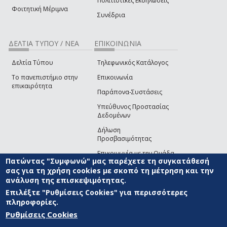
Πολιτιστικές Εκδηλώσεις
Φοιτητική Μέριμνα
Συνέδρια
ΔΕΛΤΙΑ ΤΥΠΟΥ / ΝΕΑ
ΕΠΙΚΟΙΝΩΝΙΑ
Δελτία Τύπου
Τηλεφωνικός Κατάλογος
Το πανεπιστήμιο στην
Επικοινωνία
επικαιρότητα
Παράπονα-Συστάσεις
Υπεύθυνος Προστασίας
Δεδομένων
Δήλωση
Προσβασιμότητας
Επικοινωνία με την Ομάδα
Πατώντας "Συμφωνώ" μας παρέχετε τη συγκατάθεσή
Ανάπτυξης του site
(link sends e-mail)
σας για τη χρήση cookies με σκοπό τη μέτρηση και την
ανάλυση της επισκεψιμότητας.
© ΠΑΝΕΠΙΣΤΗΜΙΟ ΑΙΓΑΙΟΥ
ΟΡΟΙ ΧΡΗΣΗΣ
ΠΟΛΙΤΙΚΗ COOKIES
ΟΜΑΔΑ
ΑΝΑΠΤΥΞΗΣ
Επιλέξτε "Ρυθμίσεις Cookies" για περισσότερες
πληροφορίες.
Ρυθμίσεις Cookies