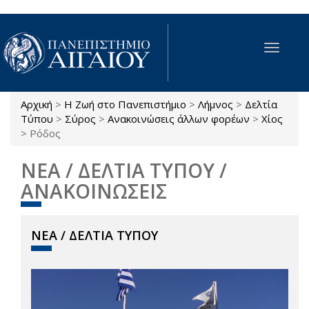
Παράκαμψη προς το κυρίως περιεχόμενο
Toggle
navigat
Αρχική
>
Η Ζωή στο Πανεπιστήμιο
>
Λήμνος
>
Δελτία
Είστε εδώ
Τύπου
>
Σύρος
>
Ανακοινώσεις άλλων φορέων
>
Χίος
>
Ρόδος
ΝΕΑ / ΔΕΛΤΙΑ ΤΥΠΟΥ /
ΑΝΑΚΟΙΝΩΣΕΙΣ
ΝΕΑ / ΔΕΛΤΙΑ ΤΥΠΟΥ