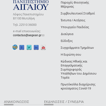
Παροχές Φοιτητικής
Μέριμνας
Συμβουλευτικοί Σταθμοί
Λόφος Πανεπιστημίου
81100 Μυτιλήνη
Έντυπα / Αιτήσεις
Τηλ. 22510 36000
Υπουργείο Παιδείας
e-mail επικοινωνίας:
Διαύγεια
(link sends e-mail)
contactus@aegean.gr
Εύδοξος
Συγγράμματα Τμημάτων
Η Ευρώπη σου
Κώδικας Ηθικής και
Επαγγελματικής
Συμπεριφοράς
Υπαλλήλων του Δημόσιου
Τομέα
Πρωτόκολλα διαχείρισης
κρούσματος Covid-19
ΑΝΑΚΟΙΝΩΣΕΙΣ
ΕΚΔΗΛΩΣΕΙΣ / ΣΥΝΕΔΡΙΑ