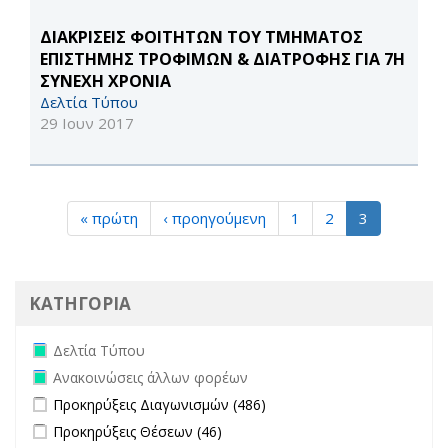
ΔΙΑΚΡΙΣΕΙΣ ΦΟΙΤΗΤΩΝ ΤΟΥ ΤΜΗΜΑΤΟΣ
ΕΠΙΣΤΗΜΗΣ ΤΡΟΦΙΜΩΝ & ΔΙΑΤΡΟΦΗΣ ΓΙΑ 7Η
ΣΥΝΕΧΗ ΧΡΟΝΙΑ
Δελτία Τύπου
29 Ιουν 2017
« πρώτη
‹ προηγούμενη
1
2
3
ΚΑΤΗΓΟΡΙΑ
Remove Δελτία Τύπου filter
Δελτία Τύπου
Remove Ανακοινώσεις άλλων φορέων filter
Ανακοινώσεις άλλων φορέων
Apply Προκηρύξεις Διαγωνισμών filter
Apply Προκηρύξεις
Προκηρύξεις Διαγωνισμών (486)
Διαγωνισμών filter
Apply Προκηρύξεις Θέσεων filter
Apply Προκηρύξεις Θέσεων
Προκηρύξεις Θέσεων (46)
filter