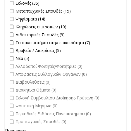
Apply Εκλογές filter
Apply Εκλογές filter
Εκλογές (35)
Apply Μεταπτυχιακές Σπουδές filter
Apply Μεταπτυχιακές
Μεταπτυχιακές Σπουδές (15)
Σπουδές filter
Apply Ψηφίσματα filter
Apply Ψηφίσματα filter
Ψηφίσματα (14)
Apply Κληρώσεις επιτροπών filter
Apply Κληρώσεις επιτροπών
Κληρώσεις επιτροπών (10)
filter
Apply Διδακτορικές Σπουδές filter
Apply Διδακτορικές Σπουδές
Διδακτορικές Σπουδές (9)
filter
Apply Το πανεπιστήμιο στην επικαιρότητα filter
Apply Το
Το πανεπιστήμιο στην επικαιρότητα (7)
πανεπιστήμιο στην
Apply Βραβεία / Διακρίσεις filter
Apply Βραβεία / Διακρίσεις filter
Βραβεία / Διακρίσεις (5)
επικαιρότητα filter
Apply Νέα filter
Apply Νέα filter
Νέα (5)
undefined
Αλλοδαποί Φοιτητές/Φοιτήτριες (0)
undefined
Αποφάσεις Συλλογικών Οργάνων (0)
undefined
Διαβουλεύσεις (0)
undefined
Διοικητικά Θέματα (0)
undefined
Εκλογή Συμβουλίου Διοίκησης-Πρύτανη (0)
undefined
Φοιτητική Μέριμνα (0)
undefined
Περιοδικές Εκδόσεις Πανεπιστημίου (0)
undefined
Προπτυχιακές Σπουδές (0)
Show more