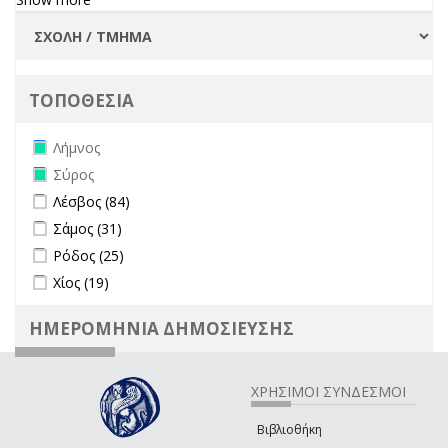
ΤΟΠΟΘΕΣΙΑ
Remove Λήμνος filter
Λήμνος
Remove Σύρος filter
Σύρος
Apply Λέσβος filter
Apply Λέσβος filter
Λέσβος (84)
Apply Σάμος filter
Apply Σάμος filter
Σάμος (31)
Apply Ρόδος filter
Apply Ρόδος filter
Ρόδος (25)
Apply Χίος filter
Apply Χίος filter
Χίος (19)
ΗΜΕΡΟΜΗΝΙΑ ΔΗΜΟΣΙΕΥΣΗΣ
ΧΡΗΣΙΜΟΙ ΣΥΝΔΕΣΜΟΙ
Βιβλιοθήκη