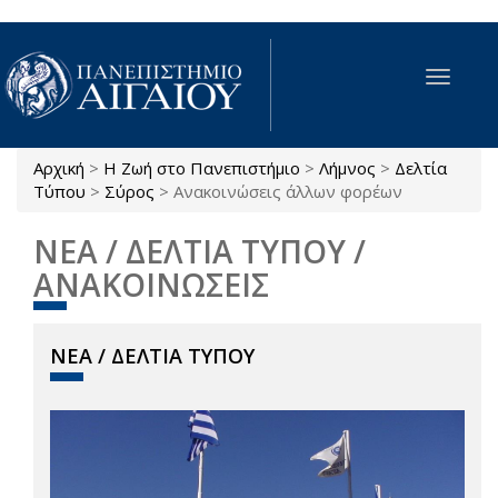
Παράκαμψη προς το κυρίως περιεχόμενο
Toggle
navigat
Αρχική
>
Η Ζωή στο Πανεπιστήμιο
>
Λήμνος
>
Δελτία
Είστε εδώ
Τύπου
>
Σύρος
>
Ανακοινώσεις άλλων φορέων
ΝΕΑ / ΔΕΛΤΙΑ ΤΥΠΟΥ /
ΑΝΑΚΟΙΝΩΣΕΙΣ
ΝΕΑ / ΔΕΛΤΙΑ ΤΥΠΟΥ