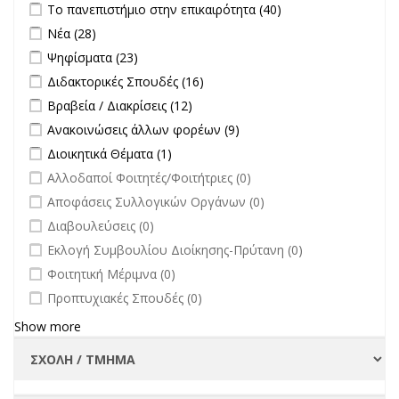
Apply Το πανεπιστήμιο στην επικαιρότητα filter
Apply Το
Το πανεπιστήμιο στην επικαιρότητα (40)
πανεπιστήμιο
Apply Νέα filter
Apply Νέα filter
Νέα (28)
στην
Apply Ψηφίσματα filter
Apply Ψηφίσματα filter
Ψηφίσματα (23)
επικαιρότητα filter
Apply Διδακτορικές Σπουδές filter
Apply Διδακτορικές Σπουδές
Διδακτορικές Σπουδές (16)
filter
Apply Βραβεία / Διακρίσεις filter
Apply Βραβεία / Διακρίσεις filter
Βραβεία / Διακρίσεις (12)
Apply Ανακοινώσεις άλλων φορέων filter
Apply Ανακοινώσεις
Ανακοινώσεις άλλων φορέων (9)
άλλων φορέων filter
Apply Διοικητικά Θέματα filter
Apply Διοικητικά Θέματα filter
Διοικητικά Θέματα (1)
undefined
Αλλοδαποί Φοιτητές/Φοιτήτριες (0)
undefined
Αποφάσεις Συλλογικών Οργάνων (0)
undefined
Διαβουλεύσεις (0)
undefined
Εκλογή Συμβουλίου Διοίκησης-Πρύτανη (0)
undefined
Φοιτητική Μέριμνα (0)
undefined
Προπτυχιακές Σπουδές (0)
Show more