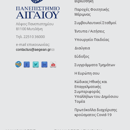
Βιβλιοθήκη
Παροχές Φοιτητικής
Μέριμνας
Συμβουλευτικοί Σταθμοί
Λόφος Πανεπιστημίου
81100 Μυτιλήνη
Έντυπα / Αιτήσεις
Τηλ. 22510 36000
Υπουργείο Παιδείας
e-mail επικοινωνίας:
Διαύγεια
(link sends e-mail)
contactus@aegean.gr
Εύδοξος
Συγγράμματα Τμημάτων
Η Ευρώπη σου
Κώδικας Ηθικής και
Επαγγελματικής
Συμπεριφοράς
Υπαλλήλων του Δημόσιου
Τομέα
Πρωτόκολλα διαχείρισης
κρούσματος Covid-19