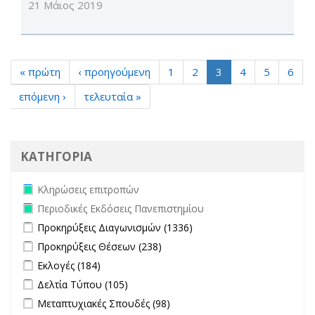
21 Μάιος 2019
« πρώτη
‹ προηγούμενη
1
2
3
4
5
6
επόμενη ›
τελευταία »
ΚΑΤΗΓΟΡΙΑ
Remove Κληρώσεις επιτροπών filter
Κληρώσεις επιτροπών
Remove Περιοδικές Εκδόσεις Πανεπιστημίου filter
Περιοδικές Εκδόσεις Πανεπιστημίου
Apply Προκηρύξεις Διαγωνισμών filter
Apply Προκηρύξεις
Προκηρύξεις Διαγωνισμών (1336)
Διαγωνισμών filter
Apply Προκηρύξεις Θέσεων filter
Apply Προκηρύξεις Θέσεων
Προκηρύξεις Θέσεων (238)
filter
Apply Εκλογές filter
Apply Εκλογές filter
Εκλογές (184)
Apply Δελτία Τύπου filter
Apply Δελτία Τύπου filter
Δελτία Τύπου (105)
Apply Μεταπτυχιακές Σπουδές filter
Apply Μεταπτυχιακές
Μεταπτυχιακές Σπουδές (98)
Σπουδές filter