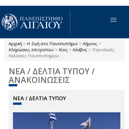
Παράκαμψη προς το κυρίως περιεχόμενο
Toggle
navigat
Αρχική
>
Η Ζωή στο Πανεπιστήμιο
>
Λήμνος
>
Είστε εδώ
Κληρώσεις επιτροπών
>
Χίος
>
Λέσβος
>
Περιοδικές
Εκδόσεις Πανεπιστημίου
ΝΕΑ / ΔΕΛΤΙΑ ΤΥΠΟΥ /
ΑΝΑΚΟΙΝΩΣΕΙΣ
ΝΕΑ / ΔΕΛΤΙΑ ΤΥΠΟΥ