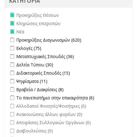
ΚΑΤΗΓΟΡΙΑ
Remove Προκηρύξεις Θέσεων filter
Προκηρύξεις Θέσεων
Remove Κληρώσεις επιτροπών filter
Κληρώσεις επιτροπών
Remove Νέα filter
Νέα
Apply Προκηρύξεις Διαγωνισμών filter
Apply Προκηρύξεις
Προκηρύξεις Διαγωνισμών (620)
Διαγωνισμών filter
Apply Εκλογές filter
Apply Εκλογές filter
Εκλογές (75)
Apply Μεταπτυχιακές Σπουδές filter
Apply Μεταπτυχιακές
Μεταπτυχιακές Σπουδές (36)
Σπουδές filter
Apply Δελτία Τύπου filter
Apply Δελτία Τύπου filter
Δελτία Τύπου (30)
Apply Διδακτορικές Σπουδές filter
Apply Διδακτορικές Σπουδές
Διδακτορικές Σπουδές (15)
filter
Apply Ψηφίσματα filter
Apply Ψηφίσματα filter
Ψηφίσματα (11)
Apply Βραβεία / Διακρίσεις filter
Apply Βραβεία / Διακρίσεις filter
Βραβεία / Διακρίσεις (8)
Apply Το πανεπιστήμιο στην επικαιρότητα filter
Apply Το
Το πανεπιστήμιο στην επικαιρότητα (6)
πανεπιστήμιο στην
undefined
Αλλοδαποί Φοιτητές/Φοιτήτριες (0)
επικαιρότητα filter
undefined
Ανακοινώσεις άλλων φορέων (0)
undefined
Αποφάσεις Συλλογικών Οργάνων (0)
undefined
Διαβουλεύσεις (0)