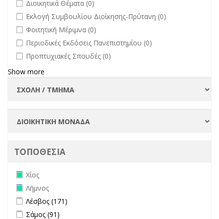
undefined
Διοικητικά Θέματα (0)
undefined
Εκλογή Συμβουλίου Διοίκησης-Πρύτανη (0)
undefined
Φοιτητική Μέριμνα (0)
undefined
Περιοδικές Εκδόσεις Πανεπιστημίου (0)
undefined
Προπτυχιακές Σπουδές (0)
Show more
ΤΟΠΟΘΕΣΙΑ
Remove Χίος filter
Χίος
Remove Λήμνος filter
Λήμνος
Apply Λέσβος filter
Apply Λέσβος filter
Λέσβος (171)
Apply Σάμος filter
Apply Σάμος filter
Σάμος (91)