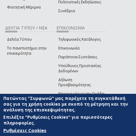
Πολιτιστικές Εκδηλώσεις
Φοιτητική Μέριμνα
Συνέδρια
ΔΕΛΤΙΑ ΤΥΠΟΥ / ΝΕΑ
ΕΠΙΚΟΙΝΩΝΙΑ
Δελτία Τύπου
Τηλεφωνικός Κατάλογος
Το πανεπιστήμιο στην
Επικοινωνία
επικαιρότητα
Παράπονα-Συστάσεις
Υπεύθυνος Προστασίας
Δεδομένων
Δήλωση
Προσβασιμότητας
Επικοινωνία με την Ομάδα
Πατώντας "Συμφωνώ" μας παρέχετε τη συγκατάθεσή
Ανάπτυξης του site
(link sends e-mail)
σας για τη χρήση cookies με σκοπό τη μέτρηση και την
ανάλυση της επισκεψιμότητας.
© ΠΑΝΕΠΙΣΤΗΜΙΟ ΑΙΓΑΙΟΥ
ΟΡΟΙ ΧΡΗΣΗΣ
ΠΟΛΙΤΙΚΗ COOKIES
ΟΜΑΔΑ
ΑΝΑΠΤΥΞΗΣ
Επιλέξτε "Ρυθμίσεις Cookies" για περισσότερες
πληροφορίες.
Ρυθμίσεις Cookies