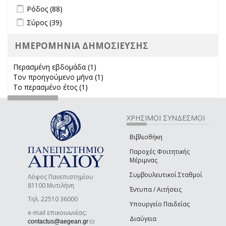
Apply Ρόδος filter
Apply Ρόδος filter
Ρόδος (88)
Apply Σύρος filter
Apply Σύρος filter
Σύρος (39)
ΗΜΕΡΟΜΗΝΙΑ ΔΗΜΟΣΙΕΥΣΗΣ
Περασμένη εβδομάδα (1)
Apply Περασμένη εβδομάδα filter
Τον προηγούμενο μήνα (1)
Apply Τον προηγούμενο μήνα
Το περασμένο έτος (1)
Apply Το περασμένο έτος filter
filter
ΧΡΗΣΙΜΟΙ ΣΥΝΔΕΣΜΟΙ
Βιβλιοθήκη
Παροχές Φοιτητικής
Μέριμνας
Συμβουλευτικοί Σταθμοί
Λόφος Πανεπιστημίου
81100 Μυτιλήνη
Έντυπα / Αιτήσεις
Τηλ. 22510 36000
Υπουργείο Παιδείας
e-mail επικοινωνίας:
Διαύγεια
(link sends e-mail)
contactus@aegean.gr