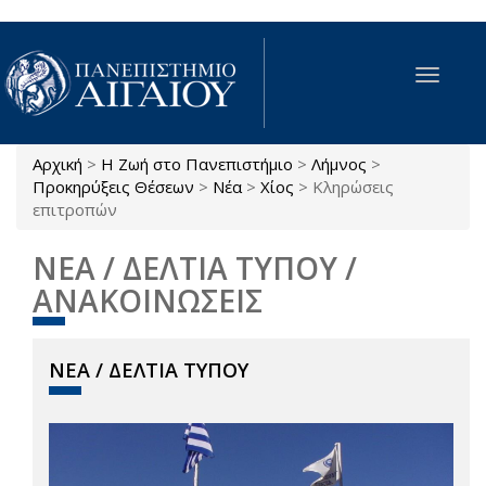
Παράκαμψη προς το κυρίως περιεχόμενο
Toggle
navigat
Αρχική
>
Η Ζωή στο Πανεπιστήμιο
>
Λήμνος
>
Είστε εδώ
Προκηρύξεις Θέσεων
>
Νέα
>
Χίος
>
Κληρώσεις
επιτροπών
ΝΕΑ / ΔΕΛΤΙΑ ΤΥΠΟΥ /
ΑΝΑΚΟΙΝΩΣΕΙΣ
ΝΕΑ / ΔΕΛΤΙΑ ΤΥΠΟΥ