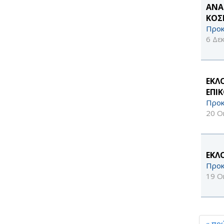
ΑΝΑ
ΚΟΣ
Προκ
6 Δε
ΕΚΛ
ΕΠΙ
Προκ
20 Ο
ΕΚΛ
Προκ
19 Ο
« πρ