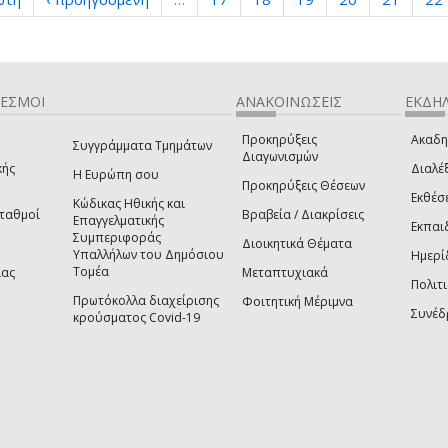
ΔΕΣΜΟΙ
ΑΝΑΚΟΙΝΩΣΕΙΣ
ΕΚΔΗΛ
Προκηρύξεις
Ακαδη
Συγγράμματα Τμημάτων
Διαγωνισμών
κής
Διαλέξ
Η Ευρώπη σου
Προκηρύξεις Θέσεων
Εκθέσ
Κώδικας Ηθικής και
Σταθμοί
Βραβεία / Διακρίσεις
Επαγγελματικής
Εκπαι
Συμπεριφοράς
Διοικητικά Θέματα
Υπαλλήλων του Δημόσιου
Ημερί
Τομέα
ίας
Μεταπτυχιακά
Πολιτι
Πρωτόκολλα διαχείρισης
Φοιτητική Μέριμνα
Συνέδ
κρούσματος Covid-19