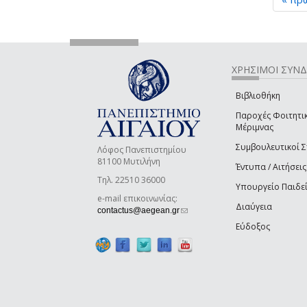
ΧΡΗΣΙΜΟΙ ΣΥΝ
Βιβλιοθήκη
Παροχές Φοιτητι
Μέριμνας
Συμβουλευτικοί 
Λόφος Πανεπιστημίου
81100 Μυτιλήνη
Έντυπα / Αιτήσεις
Τηλ. 22510 36000
Υπουργείο Παιδε
e-mail επικοινωνίας:
Διαύγεια
(link sends e-mail)
contactus@aegean.gr
Εύδοξος