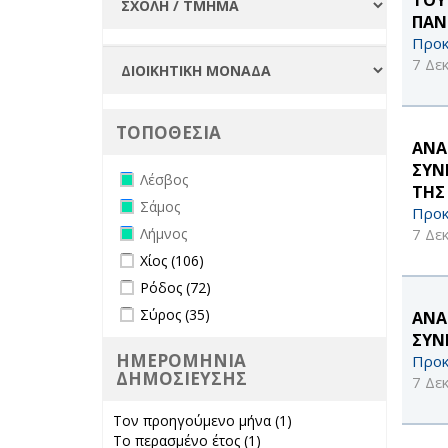
ΠΑΝ
Προκ
7 Δε
ΤΟΠΟΘΕΣΙΑ
ΑΝΑ
ΣΥΝ
Remove Λέσβος filter
Λέσβος
ΤΗΣ
Remove Σάμος filter
Σάμος
Προκ
Remove Λήμνος filter
7 Δε
Λήμνος
Apply Χίος filter
Apply Χίος filter
Χίος (106)
Apply Ρόδος filter
Apply Ρόδος filter
Ρόδος (72)
Apply Σύρος filter
Apply Σύρος filter
Σύρος (35)
ΑΝΑ
ΣΥΝ
ΗΜΕΡΟΜΗΝΙΑ
Προκ
ΔΗΜΟΣΙΕΥΣΗΣ
7 Δε
Τον προηγούμενο μήνα (1)
Apply Τον
Το περασμένο έτος (1)
Apply Το
προηγούμενο