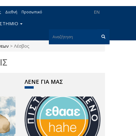
EN
ς
Διεθνή
Προσωπικό
ΙΣΤΗΜΙΟ
Φόρμα
σεων
>
Λέσβος
αναζήτησης
Αναζήτηση
ΙΣ
ΛΕΝΕ ΓΙΑ ΜΑΣ