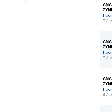
περασμένο έτος
μήνα filter
ΑΝΑ
filter
ΣΥΝ
Προκ
7 Δε
ΑΝΑ
ΣΥΝ
Προκ
7 Δε
ΑΝΑ
ΣΥΝ
Προκ
6 Δε