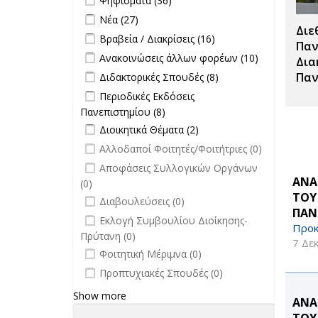
Ψηφίσματα (36)
επιτροπών
Apply Νέα filter
Apply Νέα filter
Νέα (27)
filter
Διε
Apply Βραβεία / Διακρίσεις filter
Apply
Βραβεία / Διακρίσεις (16)
Παν
Βραβεία /
Apply Ανακοινώσεις άλλων φορέων
Apply
Ανακοινώσεις άλλων φορέων (10)
Δια
Διακρίσεις
filter
Ανακοινώσει
Apply Διδακτορικές Σπουδές filter
Apply
Παν
Διδακτορικές Σπουδές (8)
filter
άλλων
Διδακτορικές
Apply Περιοδικές Εκδόσεις
Περιοδικές Εκδόσεις
φορέων filte
Σπουδές
Πανεπιστημίου filter
Πανεπιστημίου (8)
Apply Περιοδικές
filter
Apply Διοικητικά Θέματα filter
Εκδόσεις
Apply Διοικητικά
Διοικητικά Θέματα (2)
Πανεπιστημίου filter
Θέματα filter
undefined
Αλλοδαποί Φοιτητές/Φοιτήτριες (0)
undefined
Αποφάσεις Συλλογικών Οργάνων
ΑΝΑ
(0)
ΤΟΥ
undefined
Διαβουλεύσεις (0)
ΠΑΝ
undefined
Εκλογή Συμβουλίου Διοίκησης-
Προκ
Πρύτανη (0)
7 Δε
undefined
Φοιτητική Μέριμνα (0)
undefined
Προπτυχιακές Σπουδές (0)
Show more
ΑΝΑ
ΤΟΥ