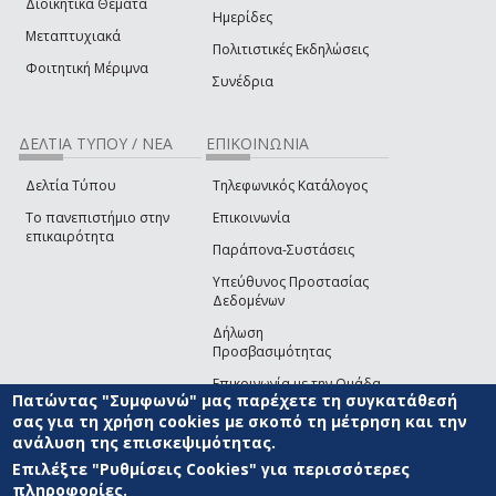
Διοικητικά Θέματα
Ημερίδες
Μεταπτυχιακά
Πολιτιστικές Εκδηλώσεις
Φοιτητική Μέριμνα
Συνέδρια
ΔΕΛΤΙΑ ΤΥΠΟΥ / ΝΕΑ
ΕΠΙΚΟΙΝΩΝΙΑ
Δελτία Τύπου
Τηλεφωνικός Κατάλογος
Το πανεπιστήμιο στην
Επικοινωνία
επικαιρότητα
Παράπονα-Συστάσεις
Υπεύθυνος Προστασίας
Δεδομένων
Δήλωση
Προσβασιμότητας
Επικοινωνία με την Ομάδα
Πατώντας "Συμφωνώ" μας παρέχετε τη συγκατάθεσή
Ανάπτυξης του site
(link sends e-mail)
σας για τη χρήση cookies με σκοπό τη μέτρηση και την
ανάλυση της επισκεψιμότητας.
© ΠΑΝΕΠΙΣΤΗΜΙΟ ΑΙΓΑΙΟΥ
ΟΡΟΙ ΧΡΗΣΗΣ
ΠΟΛΙΤΙΚΗ COOKIES
ΟΜΑΔΑ
ΑΝΑΠΤΥΞΗΣ
Επιλέξτε "Ρυθμίσεις Cookies" για περισσότερες
πληροφορίες.