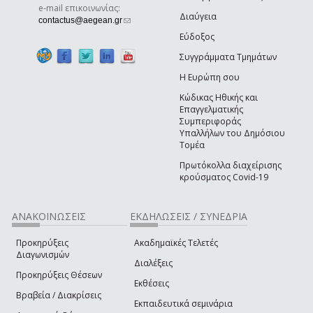
e-mail επικοινωνίας:
Διαύγεια
(link sends e-mail)
contactus@aegean.gr
Εύδοξος
Συγγράμματα Τμημάτων
Η Ευρώπη σου
Κώδικας Ηθικής και
Επαγγελματικής
Συμπεριφοράς
Υπαλλήλων του Δημόσιου
Τομέα
Πρωτόκολλα διαχείρισης
κρούσματος Covid-19
ΑΝΑΚΟΙΝΩΣΕΙΣ
ΕΚΔΗΛΩΣΕΙΣ / ΣΥΝΕΔΡΙΑ
Προκηρύξεις
Ακαδημαϊκές Τελετές
Διαγωνισμών
Διαλέξεις
Προκηρύξεις Θέσεων
Εκθέσεις
Βραβεία / Διακρίσεις
Εκπαιδευτικά σεμινάρια