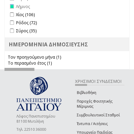
Remove Λήμνος filter
Λήμνος
Apply Χίος filter
Apply Χίος filter
Χίος (106)
Apply Ρόδος filter
Apply Ρόδος filter
Ρόδος (72)
Apply Σύρος filter
Apply Σύρος filter
Σύρος (35)
ΗΜΕΡΟΜΗΝΙΑ ΔΗΜΟΣΙΕΥΣΗΣ
Τον προηγούμενο μήνα (1)
Apply Τον προηγούμενο μήνα
Το περασμένο έτος (1)
Apply Το περασμένο έτος filter
filter
ΧΡΗΣΙΜΟΙ ΣΥΝΔΕΣΜΟΙ
Βιβλιοθήκη
Παροχές Φοιτητικής
Μέριμνας
Συμβουλευτικοί Σταθμοί
Λόφος Πανεπιστημίου
81100 Μυτιλήνη
Έντυπα / Αιτήσεις
Τηλ. 22510 36000
Υπουργείο Παιδείας