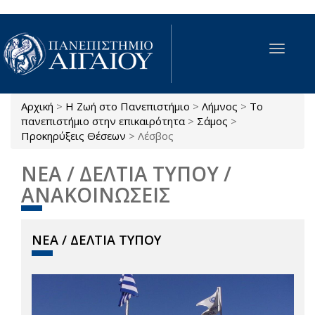
Παράκαμψη προς το κυρίως περιεχόμενο
Toggle
navigat
Αρχική
>
Η Ζωή στο Πανεπιστήμιο
>
Λήμνος
>
Το
Είστε εδώ
πανεπιστήμιο στην επικαιρότητα
>
Σάμος
>
Προκηρύξεις Θέσεων
>
Λέσβος
ΝΕΑ / ΔΕΛΤΙΑ ΤΥΠΟΥ /
ΑΝΑΚΟΙΝΩΣΕΙΣ
ΝΕΑ / ΔΕΛΤΙΑ ΤΥΠΟΥ