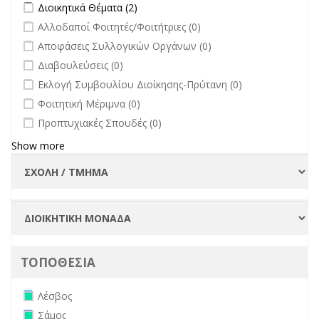
Apply Διοικητικά Θέματα filter
Apply Διοικητικά Θέματα filter
Διοικητικά Θέματα (2)
Πανεπιστημίου
undefined
Αλλοδαποί Φοιτητές/Φοιτήτριες (0)
filter
undefined
Αποφάσεις Συλλογικών Οργάνων (0)
undefined
Διαβουλεύσεις (0)
undefined
Εκλογή Συμβουλίου Διοίκησης-Πρύτανη (0)
undefined
Φοιτητική Μέριμνα (0)
undefined
Προπτυχιακές Σπουδές (0)
Show more
ΤΟΠΟΘΕΣΙΑ
Remove Λέσβος filter
Λέσβος
Remove Σάμος filter
Σάμος