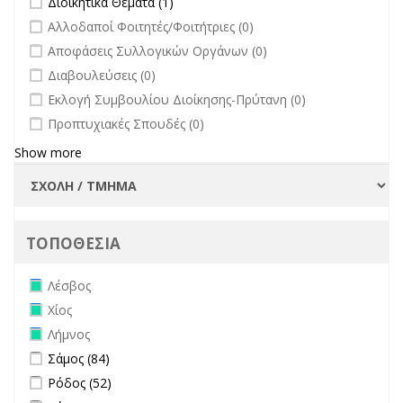
Διοικητικά Θέματα (1)
Πανεπιστημίου
undefined
Αλλοδαποί Φοιτητές/Φοιτήτριες (0)
filter
undefined
Αποφάσεις Συλλογικών Οργάνων (0)
undefined
Διαβουλεύσεις (0)
undefined
Εκλογή Συμβουλίου Διοίκησης-Πρύτανη (0)
undefined
Προπτυχιακές Σπουδές (0)
Show more
ΤΟΠΟΘΕΣΙΑ
Remove Λέσβος filter
Λέσβος
Remove Χίος filter
Χίος
Remove Λήμνος filter
Λήμνος
Apply Σάμος filter
Apply Σάμος filter
Σάμος (84)
Apply Ρόδος filter
Apply Ρόδος filter
Ρόδος (52)
Apply Σύρος filter
Apply Σύρος filter