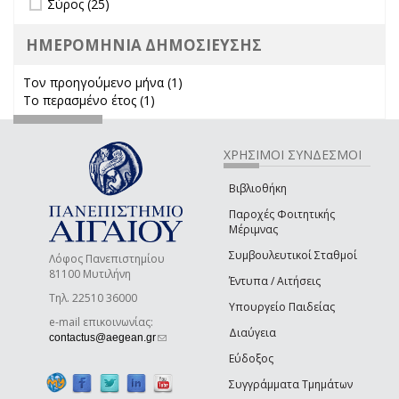
Σύρος (25)
ΗΜΕΡΟΜΗΝΙΑ ΔΗΜΟΣΙΕΥΣΗΣ
Τον προηγούμενο μήνα (1)
Apply Τον προηγούμενο μήνα
Το περασμένο έτος (1)
Apply Το περασμένο έτος filter
filter
ΧΡΗΣΙΜΟΙ ΣΥΝΔΕΣΜΟΙ
Βιβλιοθήκη
Παροχές Φοιτητικής
Μέριμνας
Συμβουλευτικοί Σταθμοί
Λόφος Πανεπιστημίου
81100 Μυτιλήνη
Έντυπα / Αιτήσεις
Τηλ. 22510 36000
Υπουργείο Παιδείας
e-mail επικοινωνίας:
Διαύγεια
(link sends e-mail)
contactus@aegean.gr
Εύδοξος
Συγγράμματα Τμημάτων