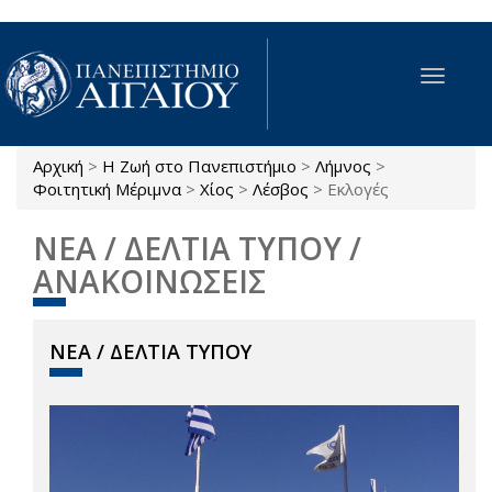
Παράκαμψη προς το κυρίως περιεχόμενο
Toggle
navigat
Αρχική
>
Η Ζωή στο Πανεπιστήμιο
>
Λήμνος
>
Είστε εδώ
Φοιτητική Μέριμνα
>
Χίος
>
Λέσβος
>
Εκλογές
ΝΕΑ / ΔΕΛΤΙΑ ΤΥΠΟΥ /
ΑΝΑΚΟΙΝΩΣΕΙΣ
ΝΕΑ / ΔΕΛΤΙΑ ΤΥΠΟΥ