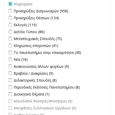
Remove Ψηφίσματα filter
Ψηφίσματα
Apply Προκηρύξεις Διαγωνισμών filter
Apply Προκηρύξεις
Προκηρύξεις Διαγωνισμών (958)
Διαγωνισμών filter
Apply Προκηρύξεις Θέσεων filter
Apply Προκηρύξεις Θέσεων
Προκηρύξεις Θέσεων (134)
filter
Apply Εκλογές filter
Apply Εκλογές filter
Εκλογές (119)
Apply Δελτία Τύπου filter
Apply Δελτία Τύπου filter
Δελτία Τύπου (86)
Apply Μεταπτυχιακές Σπουδές filter
Apply Μεταπτυχιακές
Μεταπτυχιακές Σπουδές (75)
Σπουδές filter
Apply Κληρώσεις επιτροπών filter
Apply Κληρώσεις επιτροπών
Κληρώσεις επιτροπών (41)
filter
Apply Το πανεπιστήμιο στην επικαιρότητα filter
Apply Το
Το πανεπιστήμιο στην επικαιρότητα (38)
πανεπιστήμιο
Apply Νέα filter
Apply Νέα filter
Νέα (18)
στην
Apply Ανακοινώσεις άλλων φορέων filter
Apply Ανακοινώσεις
Ανακοινώσεις άλλων φορέων (9)
επικαιρότητα filter
άλλων φορέων filter
Apply Βραβεία / Διακρίσεις filter
Apply Βραβεία / Διακρίσεις filter
Βραβεία / Διακρίσεις (9)
Apply Διδακτορικές Σπουδές filter
Apply Διδακτορικές Σπουδές
Διδακτορικές Σπουδές (8)
filter
Apply Περιοδικές Εκδόσεις Πανεπιστημίου filter
Apply Περιοδικές
Περιοδικές Εκδόσεις Πανεπιστημίου (8)
Εκδόσεις
Apply Διοικητικά Θέματα filter
Apply Διοικητικά Θέματα filter
Διοικητικά Θέματα (1)
Πανεπιστημίου
undefined
Αλλοδαποί Φοιτητές/Φοιτήτριες (0)
filter
undefined
Αποφάσεις Συλλογικών Οργάνων (0)
undefined
Διαβουλεύσεις (0)