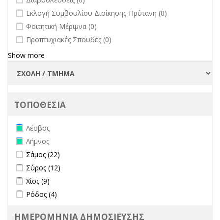
undefined
Εκλογή Συμβουλίου Διοίκησης-Πρύτανη (0)
undefined
Φοιτητική Μέριμνα (0)
undefined
Προπτυχιακές Σπουδές (0)
Show more
ΤΟΠΟΘΕΣΙΑ
Remove Λέσβος filter
Λέσβος
Remove Λήμνος filter
Λήμνος
Apply Σάμος filter
Apply Σάμος filter
Σάμος (22)
Apply Σύρος filter
Apply Σύρος filter
Σύρος (12)
Apply Χίος filter
Apply Χίος filter
Χίος (9)
Apply Ρόδος filter
Apply Ρόδος filter
Ρόδος (4)
ΗΜΕΡΟΜΗΝΙΑ ΔΗΜΟΣΙΕΥΣΗΣ