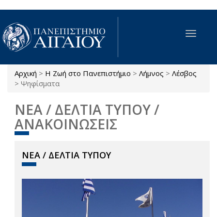
Παράκαμψη προς το κυρίως περιεχόμενο
Toggle
navigat
Αρχική
>
Η Ζωή στο Πανεπιστήμιο
>
Λήμνος
>
Λέσβος
Είστε εδώ
>
Ψηφίσματα
ΝΕΑ / ΔΕΛΤΙΑ ΤΥΠΟΥ /
ΑΝΑΚΟΙΝΩΣΕΙΣ
ΝΕΑ / ΔΕΛΤΙΑ ΤΥΠΟΥ