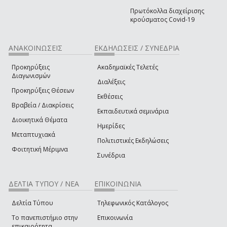
Πρωτόκολλα διαχείρισης
κρούσματος Covid-19
ΑΝΑΚΟΙΝΩΣΕΙΣ
ΕΚΔΗΛΩΣΕΙΣ / ΣΥΝΕΔΡΙΑ
Προκηρύξεις
Ακαδημαϊκές Τελετές
Διαγωνισμών
Διαλέξεις
Προκηρύξεις Θέσεων
Εκθέσεις
Βραβεία / Διακρίσεις
Εκπαιδευτικά σεμινάρια
Διοικητικά Θέματα
Ημερίδες
Μεταπτυχιακά
Πολιτιστικές Εκδηλώσεις
Φοιτητική Μέριμνα
Συνέδρια
ΔΕΛΤΙΑ ΤΥΠΟΥ / ΝΕΑ
ΕΠΙΚΟΙΝΩΝΙΑ
Δελτία Τύπου
Τηλεφωνικός Κατάλογος
Το πανεπιστήμιο στην
Επικοινωνία
επικαιρότητα