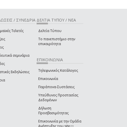
ΩΣΕΙΣ / ΣΥΝΕΔΡΙΑ
ΔΕΛΤΙΑ ΤΥΠΟΥ / ΝΕΑ
μαϊκές Τελετές
Δελτία Τύπου
εις
Το πανεπιστήμιο στην
επικαιρότητα
εις
δευτικά σεμινάρια
ΕΠΙΚΟΙΝΩΝΙΑ
δες
Τηλεφωνικός Κατάλογος
στικές Εκδηλώσεις
Επικοινωνία
ρια
Παράπονα-Συστάσεις
Υπεύθυνος Προστασίας
Δεδομένων
Δήλωση
Προσβασιμότητας
Επικοινωνία με την Ομάδα
Ανάπτυξης του site
(link sends e-mail)