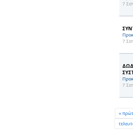
7 Σε
ΣΥΝ
Προκ
7 Σε
ΔΩΔ
ΣΥΣ
Προκ
7 Σε
« πρώ
τελευτ