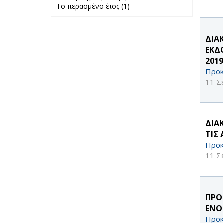
Το περασμένο έτος (1)
Apply Το
προηγούμενο
περασμένο έτος
μήνα filter
filter
ΔΙΑ
ΕΚΔ
2019
Προκ
11 Σ
ΔΙΑ
ΤΙΣ
Προκ
11 Σ
ΠΡΟ
ΕΝΟ
Προκ