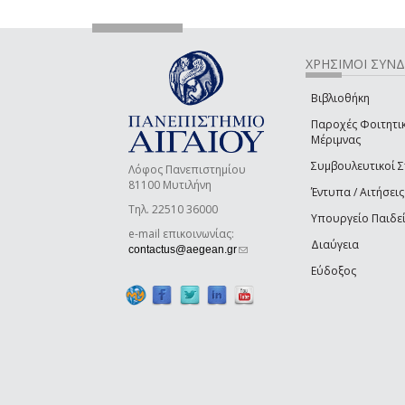
ΧΡΗΣΙΜΟΙ ΣΥΝ
Βιβλιοθήκη
Παροχές Φοιτητι
Μέριμνας
Συμβουλευτικοί 
Λόφος Πανεπιστημίου
81100 Μυτιλήνη
Έντυπα / Αιτήσεις
Τηλ. 22510 36000
Υπουργείο Παιδε
e-mail επικοινωνίας:
Διαύγεια
(link sends e-mail)
contactus@aegean.gr
Εύδοξος