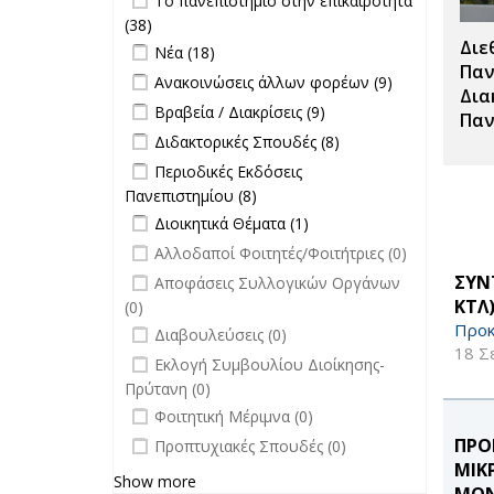
Το πανεπιστήμιο στην επικαιρότητα
επιτροπών
επικαιρότητα filter
(38)
Apply Το πανεπιστήμιο στην
filter
Διε
Apply Νέα filter
επικαιρότητα filter
Apply Νέα filter
Νέα (18)
Παν
Apply Ανακοινώσεις άλλων φορέων
Apply
Ανακοινώσεις άλλων φορέων (9)
Δια
filter
Ανακοινώσεις
Apply Βραβεία / Διακρίσεις filter
Apply
Βραβεία / Διακρίσεις (9)
Παν
άλλων
Βραβεία /
Apply Διδακτορικές Σπουδές filter
Apply
Διδακτορικές Σπουδές (8)
φορέων filter
Διακρίσεις
Διδακτορικές
Apply Περιοδικές Εκδόσεις
Περιοδικές Εκδόσεις
filter
Σπουδές
Πανεπιστημίου filter
Πανεπιστημίου (8)
Apply Περιοδικές
filter
Apply Διοικητικά Θέματα filter
Εκδόσεις
Apply Διοικητικά
Διοικητικά Θέματα (1)
Πανεπιστημίου filter
Θέματα filter
undefined
Αλλοδαποί Φοιτητές/Φοιτήτριες (0)
undefined
ΣΥΝ
Αποφάσεις Συλλογικών Οργάνων
ΚΤΛ
(0)
Προκ
undefined
Διαβουλεύσεις (0)
18 Σ
undefined
Εκλογή Συμβουλίου Διοίκησης-
Πρύτανη (0)
undefined
Φοιτητική Μέριμνα (0)
undefined
ΠΡΟ
Προπτυχιακές Σπουδές (0)
ΜΙΚ
Show more
ΜΟΝ