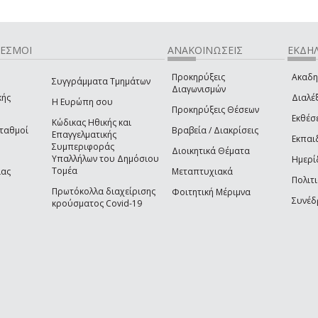
ΔΕΣΜΟΙ
ΑΝΑΚΟΙΝΩΣΕΙΣ
ΕΚΔΗΛ
Προκηρύξεις
Ακαδη
Συγγράμματα Τμημάτων
Διαγωνισμών
κής
Διαλέξ
Η Ευρώπη σου
Προκηρύξεις Θέσεων
Εκθέσ
Κώδικας Ηθικής και
Σταθμοί
Βραβεία / Διακρίσεις
Επαγγελματικής
Εκπαι
Συμπεριφοράς
Διοικητικά Θέματα
Υπαλλήλων του Δημόσιου
Ημερί
Τομέα
ίας
Μεταπτυχιακά
Πολιτι
Πρωτόκολλα διαχείρισης
Φοιτητική Μέριμνα
Συνέδ
κρούσματος Covid-19