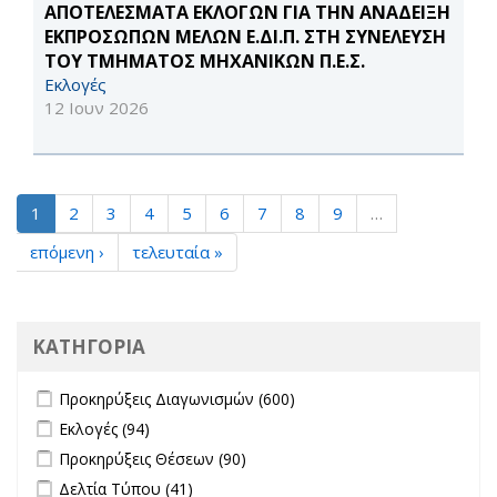
ΑΠΟΤΕΛΕΣΜΑΤΑ ΕΚΛΟΓΩΝ ΓΙΑ ΤΗΝ ΑΝΑΔΕΙΞΗ
ΕΚΠΡΟΣΩΠΩΝ ΜΕΛΩΝ Ε.ΔΙ.Π. ΣΤΗ ΣΥΝΕΛΕΥΣΗ
ΤΟΥ ΤΜΗΜΑΤΟΣ ΜΗΧΑΝΙΚΩΝ Π.Ε.Σ.
Εκλογές
12 Ιουν 2026
1
2
3
4
5
6
7
8
9
…
επόμενη ›
τελευταία »
ΚΑΤΗΓΟΡΙΑ
Apply Προκηρύξεις Διαγωνισμών filter
Apply Προκηρύξεις
Προκηρύξεις Διαγωνισμών (600)
Διαγωνισμών filter
Apply Εκλογές filter
Apply Εκλογές filter
Εκλογές (94)
Apply Προκηρύξεις Θέσεων filter
Apply Προκηρύξεις Θέσεων
Προκηρύξεις Θέσεων (90)
filter
Apply Δελτία Τύπου filter
Apply Δελτία Τύπου filter
Δελτία Τύπου (41)