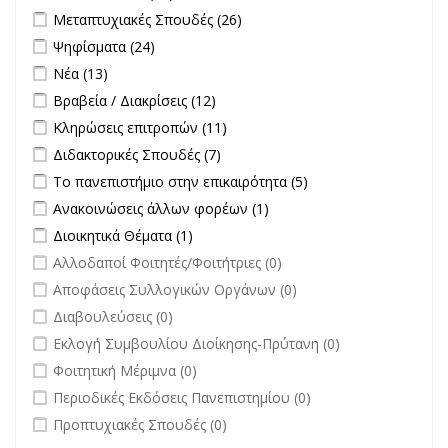
Apply Μεταπτυχιακές Σπουδές filter
Apply Μεταπτυχιακές
Μεταπτυχιακές Σπουδές (26)
Σπουδές filter
Apply Ψηφίσματα filter
Apply Ψηφίσματα filter
Ψηφίσματα (24)
Apply Νέα filter
Apply Νέα filter
Νέα (13)
Apply Βραβεία / Διακρίσεις filter
Apply Βραβεία / Διακρίσεις filter
Βραβεία / Διακρίσεις (12)
Apply Κληρώσεις επιτροπών filter
Apply Κληρώσεις επιτροπών
Κληρώσεις επιτροπών (11)
filter
Apply Διδακτορικές Σπουδές filter
Apply Διδακτορικές Σπουδές
Διδακτορικές Σπουδές (7)
filter
Apply Το πανεπιστήμιο στην επικαιρότητα filter
Apply Το
Το πανεπιστήμιο στην επικαιρότητα (5)
πανεπιστήμιο στην
Apply Ανακοινώσεις άλλων φορέων filter
Apply Ανακοινώσεις
Ανακοινώσεις άλλων φορέων (1)
επικαιρότητα filter
άλλων φορέων filter
Apply Διοικητικά Θέματα filter
Apply Διοικητικά Θέματα filter
Διοικητικά Θέματα (1)
undefined
Αλλοδαποί Φοιτητές/Φοιτήτριες (0)
undefined
Αποφάσεις Συλλογικών Οργάνων (0)
undefined
Διαβουλεύσεις (0)
undefined
Εκλογή Συμβουλίου Διοίκησης-Πρύτανη (0)
undefined
Φοιτητική Μέριμνα (0)
undefined
Περιοδικές Εκδόσεις Πανεπιστημίου (0)
undefined
Προπτυχιακές Σπουδές (0)