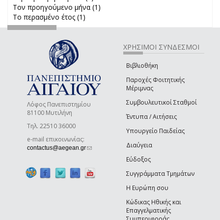
Τον προηγούμενο μήνα (1)
Apply Τον προηγούμενο μήνα
Το περασμένο έτος (1)
Apply Το περασμένο έτος filter
filter
ΧΡΗΣΙΜΟΙ ΣΥΝΔΕΣΜΟΙ
Βιβλιοθήκη
Παροχές Φοιτητικής
Μέριμνας
Συμβουλευτικοί Σταθμοί
Λόφος Πανεπιστημίου
81100 Μυτιλήνη
Έντυπα / Αιτήσεις
Τηλ. 22510 36000
Υπουργείο Παιδείας
e-mail επικοινωνίας:
Διαύγεια
(link sends e-mail)
contactus@aegean.gr
Εύδοξος
Συγγράμματα Τμημάτων
Η Ευρώπη σου
Κώδικας Ηθικής και
Επαγγελματικής
Συμπεριφοράς