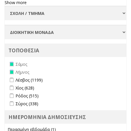
Show more
ΤΟΠΟΘΕΣΙΑ
Remove Σάμος filter
Σάμος
Remove Λήμνος filter
Λήμνος
Apply Λέσβος filter
Apply Λέσβος filter
Λέσβος (1199)
Apply Χίος filter
Apply Χίος filter
Χίος (628)
Apply Ρόδος filter
Apply Ρόδος filter
Ρόδος (515)
Apply Σύρος filter
Apply Σύρος filter
Σύρος (338)
ΗΜΕΡΟΜΗΝΙΑ ΔΗΜΟΣΙΕΥΣΗΣ
Περασμένη εβδομάδα (1)
Apply Περασμένη εβδομάδα filter