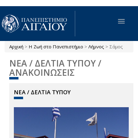
Παράκαμψη προς το κυρίως περιεχόμενο
Toggle
navigat
Αρχική
>
Η Ζωή στο Πανεπιστήμιο
>
Λήμνος
>
Σάμος
Είστε εδώ
ΝΕΑ / ΔΕΛΤΙΑ ΤΥΠΟΥ /
ΑΝΑΚΟΙΝΩΣΕΙΣ
ΝΕΑ / ΔΕΛΤΙΑ ΤΥΠΟΥ