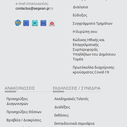
e-mail επικοινωνίας:
Διαύγεια
(link sends e-mail)
contactus@aegean.gr
Εύδοξος
Συγγράμματα Τμημάτων
Η Ευρώπη σου
Κώδικας Ηθικής και
Επαγγελματικής
Συμπεριφοράς
Υπαλλήλων του Δημόσιου
Τομέα
Πρωτόκολλα διαχείρισης
κρούσματος Covid-19
ΑΝΑΚΟΙΝΩΣΕΙΣ
ΕΚΔΗΛΩΣΕΙΣ / ΣΥΝΕΔΡΙΑ
Προκηρύξεις
Ακαδημαϊκές Τελετές
Διαγωνισμών
Διαλέξεις
Προκηρύξεις Θέσεων
Εκθέσεις
Βραβεία / Διακρίσεις
Εκπαιδευτικά σεμινάρια