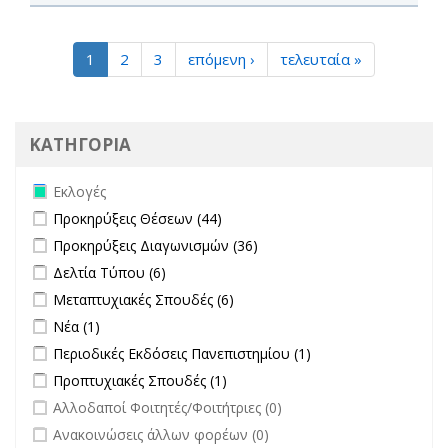
1
2
3
επόμενη ›
τελευταία »
ΚΑΤΗΓΟΡΙΑ
Remove Εκλογές filter
Εκλογές
Apply Προκηρύξεις Θέσεων filter
Apply Προκηρύξεις Θέσεων
Προκηρύξεις Θέσεων (44)
filter
Apply Προκηρύξεις Διαγωνισμών filter
Apply Προκηρύξεις
Προκηρύξεις Διαγωνισμών (36)
Διαγωνισμών filter
Apply Δελτία Τύπου filter
Apply Δελτία Τύπου filter
Δελτία Τύπου (6)
Apply Μεταπτυχιακές Σπουδές filter
Apply Μεταπτυχιακές Σπουδές
Μεταπτυχιακές Σπουδές (6)
filter
Apply Νέα filter
Apply Νέα filter
Νέα (1)
Apply Περιοδικές Εκδόσεις Πανεπιστημίου filter
Apply Περιοδικές
Περιοδικές Εκδόσεις Πανεπιστημίου (1)
Εκδόσεις
Apply Προπτυχιακές Σπουδές filter
Apply Προπτυχιακές Σπουδές
Προπτυχιακές Σπουδές (1)
Πανεπιστημίου
filter
undefined
Αλλοδαποί Φοιτητές/Φοιτήτριες (0)
filter
undefined
Ανακοινώσεις άλλων φορέων (0)