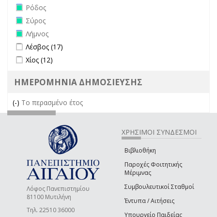
Remove Ρόδος filter
Ρόδος
Remove Σύρος filter
Σύρος
Remove Λήμνος filter
Λήμνος
Apply Λέσβος filter
Apply Λέσβος filter
Λέσβος (17)
Apply Χίος filter
Apply Χίος filter
Χίος (12)
ΗΜΕΡΟΜΗΝΙΑ ΔΗΜΟΣΙΕΥΣΗΣ
(-)
Remove Το περασμένο έτος filter
Το περασμένο έτος
ΧΡΗΣΙΜΟΙ ΣΥΝΔΕΣΜΟΙ
Βιβλιοθήκη
Παροχές Φοιτητικής
Μέριμνας
Συμβουλευτικοί Σταθμοί
Λόφος Πανεπιστημίου
81100 Μυτιλήνη
Έντυπα / Αιτήσεις
Τηλ. 22510 36000
Υπουργείο Παιδείας