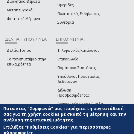
Διοικητικά Θέματα
Ημερίδες
Μεταπτυχιακά
Πολιτιστικές Εκδηλώσεις
Φοιτητική Μέριμνα
Συνέδρια
ΔΕΛΤΙΑ ΤΥΠΟΥ / ΝΕΑ
ΕΠΙΚΟΙΝΩΝΙΑ
Δελτία Τύπου
Τηλεφωνικός Κατάλογος
Το πανεπιστήμιο στην
Επικοινωνία
επικαιρότητα
Παράπονα-Συστάσεις
Υπεύθυνος Προστασίας
Δεδομένων
Δήλωση
Προσβασιμότητας
Επικοινωνία με την Ομάδα
Πατώντας "Συμφωνώ" μας παρέχετε τη συγκατάθεσή
Ανάπτυξης του site
(link sends e-mail)
σας για τη χρήση cookies με σκοπό τη μέτρηση και την
ανάλυση της επισκεψιμότητας.
© ΠΑΝΕΠΙΣΤΗΜΙΟ ΑΙΓΑΙΟΥ
ΟΡΟΙ ΧΡΗΣΗΣ
ΠΟΛΙΤΙΚΗ COOKIES
ΟΜΑΔΑ
ΑΝΑΠΤΥΞΗΣ
Επιλέξτε "Ρυθμίσεις Cookies" για περισσότερες
πληροφορίες.