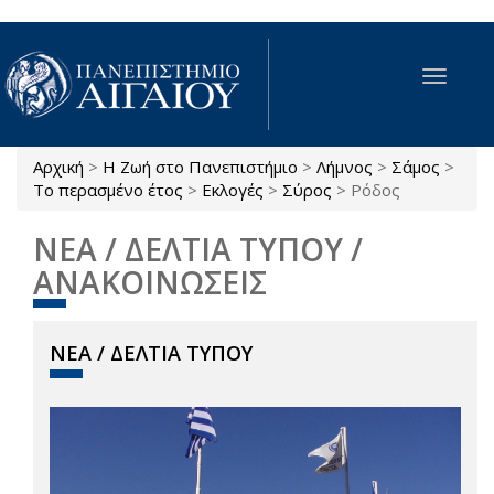
Παράκαμψη προς το κυρίως περιεχόμενο
Toggle
navigat
Αρχική
>
Η Ζωή στο Πανεπιστήμιο
>
Λήμνος
>
Σάμος
>
Είστε εδώ
Το περασμένο έτος
>
Εκλογές
>
Σύρος
>
Ρόδος
ΝΕΑ / ΔΕΛΤΙΑ ΤΥΠΟΥ /
ΑΝΑΚΟΙΝΩΣΕΙΣ
ΝΕΑ / ΔΕΛΤΙΑ ΤΥΠΟΥ