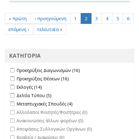
« πρώτη
‹ προηγούμενη
1
2
3
4
5
6
επόμενη ›
τελευταία »
ΚΑΤΗΓΟΡΙΑ
Apply Προκηρύξεις Διαγωνισμών filter
Apply Προκηρύξεις
Προκηρύξεις Διαγωνισμών (16)
Διαγωνισμών filter
Apply Προκηρύξεις Θέσεων filter
Apply Προκηρύξεις Θέσεων
Προκηρύξεις Θέσεων (16)
filter
Apply Εκλογές filter
Apply Εκλογές filter
Εκλογές (14)
Apply Δελτία Τύπου filter
Apply Δελτία Τύπου filter
Δελτία Τύπου (5)
Apply Μεταπτυχιακές Σπουδές filter
Apply Μεταπτυχιακές Σπουδές
Μεταπτυχιακές Σπουδές (4)
filter
undefined
Αλλοδαποί Φοιτητές/Φοιτήτριες (0)
undefined
Ανακοινώσεις άλλων φορέων (0)
undefined
Αποφάσεις Συλλογικών Οργάνων (0)
undefined
Βραβεία / Διακρίσεις (0)