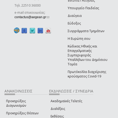
Έντυπα / Αιτήσεις
Τηλ. 22510 36000
Υπουργείο Παιδείας
e-mail επικοινωνίας:
Διαύγεια
(link sends e-mail)
contactus@aegean.gr
Εύδοξος
Συγγράμματα Τμημάτων
Η Ευρώπη σου
Κώδικας Ηθικής και
Επαγγελματικής
Συμπεριφοράς
Υπαλλήλων του Δημόσιου
Τομέα
Πρωτόκολλα διαχείρισης
κρούσματος Covid-19
ΑΝΑΚΟΙΝΩΣΕΙΣ
ΕΚΔΗΛΩΣΕΙΣ / ΣΥΝΕΔΡΙΑ
Προκηρύξεις
Ακαδημαϊκές Τελετές
Διαγωνισμών
Διαλέξεις
Προκηρύξεις Θέσεων
Εκθέσεις