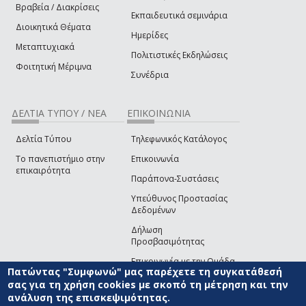
Βραβεία / Διακρίσεις
Εκπαιδευτικά σεμινάρια
Διοικητικά Θέματα
Ημερίδες
Μεταπτυχιακά
Πολιτιστικές Εκδηλώσεις
Φοιτητική Μέριμνα
Συνέδρια
ΔΕΛΤΙΑ ΤΥΠΟΥ / ΝΕΑ
ΕΠΙΚΟΙΝΩΝΙΑ
Δελτία Τύπου
Τηλεφωνικός Κατάλογος
Το πανεπιστήμιο στην
Επικοινωνία
επικαιρότητα
Παράπονα-Συστάσεις
Υπεύθυνος Προστασίας
Δεδομένων
Δήλωση
Προσβασιμότητας
Επικοινωνία με την Ομάδα
Πατώντας "Συμφωνώ" μας παρέχετε τη συγκατάθεσή
Ανάπτυξης του site
(link sends e-mail)
σας για τη χρήση cookies με σκοπό τη μέτρηση και την
ανάλυση της επισκεψιμότητας.
© ΠΑΝΕΠΙΣΤΗΜΙΟ ΑΙΓΑΙΟΥ
ΟΡΟΙ ΧΡΗΣΗΣ
ΠΟΛΙΤΙΚΗ COOKIES
ΟΜΑΔΑ