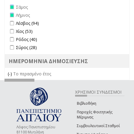
Remove Σάμος filter
Σάμος
Remove Λήμνος filter
Λήμνος
Apply Λέσβος filter
Apply Λέσβος filter
Λέσβος (94)
Apply Χίος filter
Apply Χίος filter
Χίος (53)
Apply Ρόδος filter
Apply Ρόδος filter
Ρόδος (40)
Apply Σύρος filter
Apply Σύρος filter
Σύρος (28)
ΗΜΕΡΟΜΗΝΙΑ ΔΗΜΟΣΙΕΥΣΗΣ
(-)
Remove Το περασμένο έτος filter
Το περασμένο έτος
ΧΡΗΣΙΜΟΙ ΣΥΝΔΕΣΜΟΙ
Βιβλιοθήκη
Παροχές Φοιτητικής
Μέριμνας
Συμβουλευτικοί Σταθμοί
Λόφος Πανεπιστημίου
81100 Μυτιλήνη