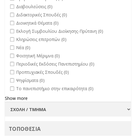
undefined
Διαβουλεύσεις (0)
undefined
Διδακτορικές Σπουδές (0)
undefined
Διοικητικά Θέματα (0)
undefined
Εκλογή Συμβουλίου Διοίκησης-Πρύτανη (0)
undefined
Κληρώσεις επιτροπών (0)
undefined
Νέα (0)
undefined
Φοιτητική Μέριμνα (0)
undefined
Περιοδικές Εκδόσεις Πανεπιστημίου (0)
undefined
Προπτυχιακές Σπουδές (0)
undefined
Ψηφίσματα (0)
undefined
Το πανεπιστήμιο στην επικαιρότητα (0)
Show more
ΤΟΠΟΘΕΣΙΑ