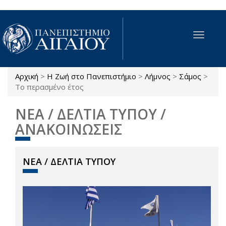
Παράκαμψη προς το κυρίως περιεχόμενο
Toggle
navigat
Αρχική
>
Η Ζωή στο Πανεπιστήμιο
>
Λήμνος
>
Σάμος
>
Είστε εδώ
Το περασμένο έτος
ΝΕΑ / ΔΕΛΤΙΑ ΤΥΠΟΥ /
ΑΝΑΚΟΙΝΩΣΕΙΣ
ΝΕΑ / ΔΕΛΤΙΑ ΤΥΠΟΥ