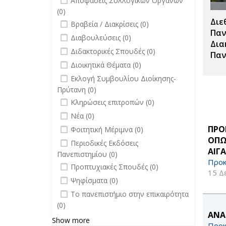
Αποφάσεις Συλλογικών Οργάνων
(0)
Διε
undefined
Βραβεία / Διακρίσεις (0)
Παν
undefined
Διαβουλεύσεις (0)
Δια
undefined
Διδακτορικές Σπουδές (0)
Παν
undefined
Διοικητικά Θέματα (0)
undefined
Εκλογή Συμβουλίου Διοίκησης-
Πρύτανη (0)
undefined
Κληρώσεις επιτροπών (0)
undefined
Νέα (0)
undefined
ΠΡΟ
Φοιτητική Μέριμνα (0)
ΟΠΩ
undefined
Περιοδικές Εκδόσεις
ΑΙΓ
Πανεπιστημίου (0)
Προκ
undefined
Προπτυχιακές Σπουδές (0)
15 Δ
undefined
Ψηφίσματα (0)
undefined
Το πανεπιστήμιο στην επικαιρότητα
(0)
ΑΝΑ
Show more
Προκ