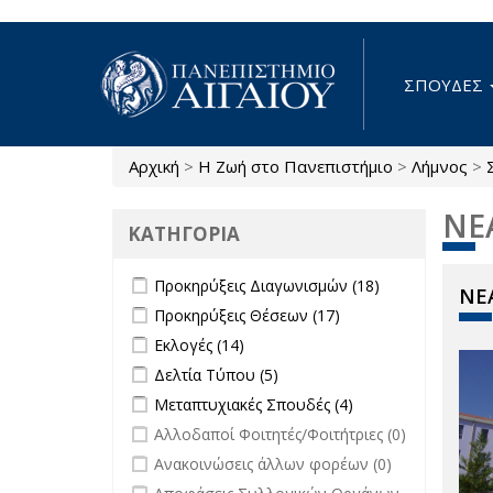
Παράκαμψη προς το κυρίως περιεχόμενο
ΣΠΟΥΔΕΣ
Αρχική
>
Η Ζωή στο Πανεπιστήμιο
>
Λήμνος
>
Είστε εδώ
ΝΕ
ΚΑΤΗΓΟΡΙΑ
Apply Προκηρύξεις Διαγωνισμών
Apply
Προκηρύξεις Διαγωνισμών (18)
ΝΕΑ
filter
Προκηρύξεις
Apply Προκηρύξεις Θέσεων filter
Apply
Προκηρύξεις Θέσεων (17)
Διαγωνισμών
Προκηρύξεις
Apply Εκλογές filter
Apply Εκλογές filter
Εκλογές (14)
filter
Θέσεων
Apply Δελτία Τύπου filter
Apply Δελτία Τύπου
Δελτία Τύπου (5)
filter
filter
Apply Μεταπτυχιακές Σπουδές filter
Apply
Μεταπτυχιακές Σπουδές (4)
Μεταπτυχιακές
undefined
Αλλοδαποί Φοιτητές/Φοιτήτριες (0)
Σπουδές filter
undefined
Ανακοινώσεις άλλων φορέων (0)
undefined