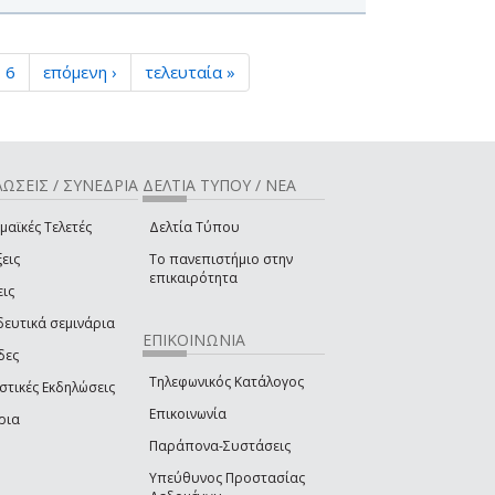
6
επόμενη ›
τελευταία »
ΩΣΕΙΣ / ΣΥΝΕΔΡΙΑ
ΔΕΛΤΙΑ ΤΥΠΟΥ / ΝΕΑ
μαϊκές Τελετές
Δελτία Τύπου
εις
Το πανεπιστήμιο στην
επικαιρότητα
εις
δευτικά σεμινάρια
ΕΠΙΚΟΙΝΩΝΙΑ
δες
Τηλεφωνικός Κατάλογος
στικές Εκδηλώσεις
Επικοινωνία
ρια
Παράπονα-Συστάσεις
Υπεύθυνος Προστασίας