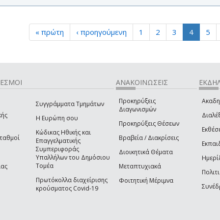
« πρώτη
‹ προηγούμενη
1
2
3
4
5
ΔΕΣΜΟΙ
ΑΝΑΚΟΙΝΩΣΕΙΣ
ΕΚΔΗΛ
Προκηρύξεις
Ακαδη
Συγγράμματα Τμημάτων
Διαγωνισμών
κής
Διαλέξ
Η Ευρώπη σου
Προκηρύξεις Θέσεων
Εκθέσ
Κώδικας Ηθικής και
Σταθμοί
Βραβεία / Διακρίσεις
Επαγγελματικής
Εκπαι
Συμπεριφοράς
Διοικητικά Θέματα
Υπαλλήλων του Δημόσιου
Ημερί
Τομέα
ίας
Μεταπτυχιακά
Πολιτι
Πρωτόκολλα διαχείρισης
Φοιτητική Μέριμνα
Συνέδ
κρούσματος Covid-19