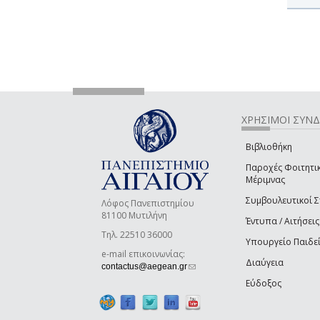
ΧΡΗΣΙΜΟΙ ΣΥΝ
Βιβλιοθήκη
Παροχές Φοιτητι
Μέριμνας
Συμβουλευτικοί 
Λόφος Πανεπιστημίου
81100 Μυτιλήνη
Έντυπα / Αιτήσεις
Τηλ. 22510 36000
Υπουργείο Παιδε
e-mail επικοινωνίας:
Διαύγεια
(link sends e-mail)
contactus@aegean.gr
Εύδοξος