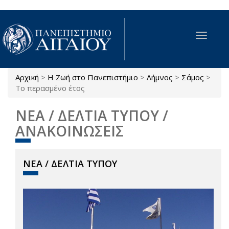
Παράκαμψη προς το κυρίως περιεχόμενο
Toggle
navigat
Αρχική
>
Η Ζωή στο Πανεπιστήμιο
>
Λήμνος
>
Σάμος
>
Είστε εδώ
Το περασμένο έτος
ΝΕΑ / ΔΕΛΤΙΑ ΤΥΠΟΥ /
ΑΝΑΚΟΙΝΩΣΕΙΣ
ΝΕΑ / ΔΕΛΤΙΑ ΤΥΠΟΥ