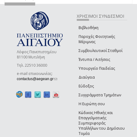
ΧΡΗΣΙΜΟΙ ΣΥΝΔΕΣΜΟΙ
Βιβλιοθήκη
Παροχές Φοιτητικής
Μέριμνας
Συμβουλευτικοί Σταθμοί
Λόφος Πανεπιστημίου
81100 Μυτιλήνη
Έντυπα / Αιτήσεις
Τηλ. 22510 36000
Υπουργείο Παιδείας
e-mail επικοινωνίας:
Διαύγεια
(link sends e-mail)
contactus@aegean.gr
Εύδοξος
Συγγράμματα Τμημάτων
Η Ευρώπη σου
Κώδικας Ηθικής και
Επαγγελματικής
Συμπεριφοράς
Υπαλλήλων του Δημόσιου
Τομέα