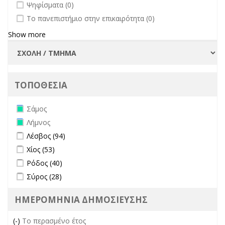
undefined
Ψηφίσματα (0)
undefined
Το πανεπιστήμιο στην επικαιρότητα (0)
Show more
ΤΟΠΟΘΕΣΙΑ
Remove Σάμος filter
Σάμος
Remove Λήμνος filter
Λήμνος
Apply Λέσβος filter
Apply Λέσβος filter
Λέσβος (94)
Apply Χίος filter
Apply Χίος filter
Χίος (53)
Apply Ρόδος filter
Apply Ρόδος filter
Ρόδος (40)
Apply Σύρος filter
Apply Σύρος filter
Σύρος (28)
ΗΜΕΡΟΜΗΝΙΑ ΔΗΜΟΣΙΕΥΣΗΣ
(-)
Remove Το περασμένο έτος filter
Το περασμένο έτος