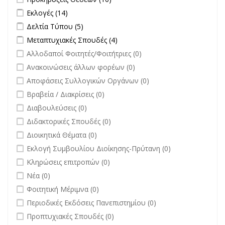
filter
Apply Εκλογές filter
Apply Εκλογές filter
Εκλογές (14)
Apply Δελτία Τύπου filter
Apply Δελτία Τύπου filter
Δελτία Τύπου (5)
Apply Μεταπτυχιακές Σπουδές filter
Apply Μεταπτυχιακές Σπουδές
Μεταπτυχιακές Σπουδές (4)
filter
undefined
Αλλοδαποί Φοιτητές/Φοιτήτριες (0)
undefined
Ανακοινώσεις άλλων φορέων (0)
undefined
Αποφάσεις Συλλογικών Οργάνων (0)
undefined
Βραβεία / Διακρίσεις (0)
undefined
Διαβουλεύσεις (0)
undefined
Διδακτορικές Σπουδές (0)
undefined
Διοικητικά Θέματα (0)
undefined
Εκλογή Συμβουλίου Διοίκησης-Πρύτανη (0)
undefined
Κληρώσεις επιτροπών (0)
undefined
Νέα (0)
undefined
Φοιτητική Μέριμνα (0)
undefined
Περιοδικές Εκδόσεις Πανεπιστημίου (0)
undefined
Προπτυχιακές Σπουδές (0)