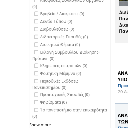
Αποφάσεις Συλλογικών Οργάνων
(0)
Διε
undefined
Βραβεία / Διακρίσεις (0)
Παν
undefined
Δελτία Τύπου (0)
Δια
undefined
Διαβουλεύσεις (0)
Παν
undefined
Διδακτορικές Σπουδές (0)
undefined
Διοικητικά Θέματα (0)
undefined
Εκλογή Συμβουλίου Διοίκησης-
Πρύτανη (0)
undefined
Κληρώσεις επιτροπών (0)
undefined
ΑΝΑ
Φοιτητική Μέριμνα (0)
ΥΠΟ
undefined
Περιοδικές Εκδόσεις
Προκ
Πανεπιστημίου (0)
20 Α
undefined
Προπτυχιακές Σπουδές (0)
undefined
Ψηφίσματα (0)
undefined
Το πανεπιστήμιο στην επικαιρότητα
ΑΝΑ
(0)
ΤΩΝ
Show more
Προκ