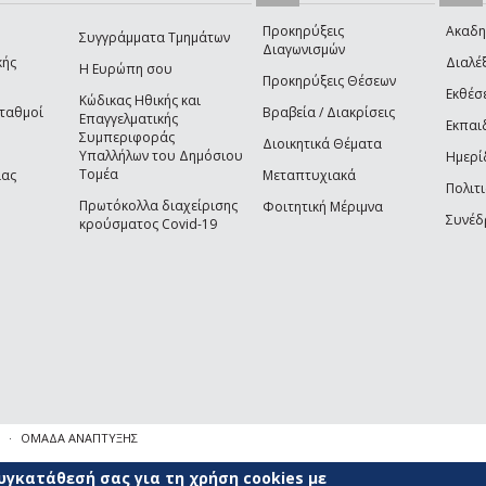
Προκηρύξεις
Ακαδη
Συγγράμματα Τμημάτων
Διαγωνισμών
κής
Διαλέξ
Η Ευρώπη σου
Προκηρύξεις Θέσεων
Εκθέσ
Κώδικας Ηθικής και
Σταθμοί
Βραβεία / Διακρίσεις
Επαγγελματικής
Εκπαι
Συμπεριφοράς
Διοικητικά Θέματα
Υπαλλήλων του Δημόσιου
Ημερί
Τομέα
ίας
Μεταπτυχιακά
Πολιτι
Πρωτόκολλα διαχείρισης
Φοιτητική Μέριμνα
Συνέδ
κρούσματος Covid-19
ΟΜΑΔΑ ΑΝΑΠΤΥΞΗΣ
γκατάθεσή σας για τη χρήση cookies με