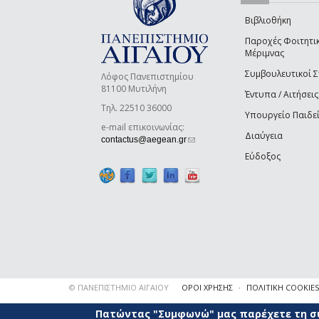
Βιβλιοθήκη
Παροχές Φοιτητι
Μέριμνας
Συμβουλευτικοί 
Λόφος Πανεπιστημίου
81100 Μυτιλήνη
Έντυπα / Αιτήσεις
Τηλ. 22510 36000
Υπουργείο Παιδε
e-mail επικοινωνίας:
Διαύγεια
(link sends e-mail)
contactus@aegean.gr
Εύδοξος
© ΠΑΝΕΠΙΣΤΗΜΙΟ ΑΙΓΑΙΟΥ
ΟΡΟΙ ΧΡΗΣΗΣ
ΠΟΛΙΤΙΚΗ COOKIES
Πατώντας "Συμφωνώ" μας παρέχετε τη συ