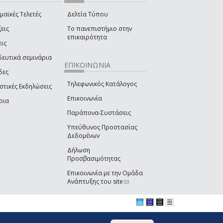
μαϊκές Τελετές
Δελτία Τύπου
εις
Το πανεπιστήμιο στην
επικαιρότητα
εις
δευτικά σεμινάρια
ΕΠΙΚΟΙΝΩΝΙΑ
δες
Τηλεφωνικός Κατάλογος
στικές Εκδηλώσεις
Επικοινωνία
ρια
Παράπονα-Συστάσεις
Υπεύθυνος Προστασίας
Δεδομένων
Δήλωση
Προσβασιμότητας
Επικοινωνία με την Ομάδα
Ανάπτυξης του site
(link sends e-mail)