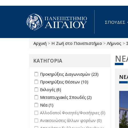
Παράκαμψη προς το κυρίως περιεχόμενο
ΣΠΟΥΔΕΣ
Αρχική
>
Η Ζωή στο Πανεπιστήμιο
>
Λήμνος
>
Είστε εδώ
ΝΕ
ΚΑΤΗΓΟΡΙΑ
Apply Προκηρύξεις Διαγωνισμών
Apply
Προκηρύξεις Διαγωνισμών (23)
ΝΕΑ
filter
Προκηρύξεις
Apply Προκηρύξεις Θέσεων filter
Apply
Προκηρύξεις Θέσεων (10)
Διαγωνισμών
Προκηρύξεις
Apply Εκλογές filter
Apply Εκλογές filter
Εκλογές (6)
filter
Θέσεων
Apply Μεταπτυχιακές Σπουδές filter
Apply
Μεταπτυχιακές Σπουδές (2)
filter
Μεταπτυχιακές
Apply Νέα filter
Apply Νέα filter
Νέα (1)
Σπουδές filter
undefined
Αλλοδαποί Φοιτητές/Φοιτήτριες (0)
undefined
Ανακοινώσεις άλλων φορέων (0)
undefined