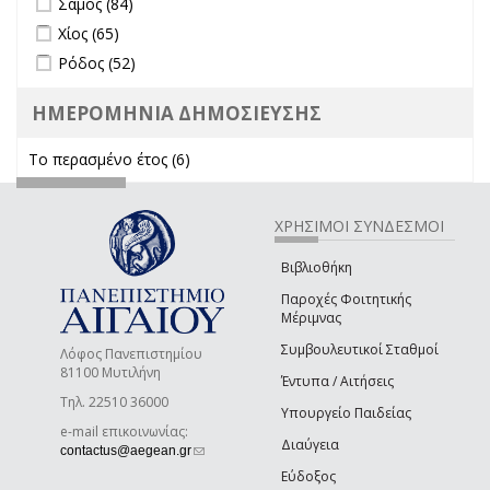
Σάμος (84)
Apply Χίος filter
Apply Χίος filter
Χίος (65)
Apply Ρόδος filter
Apply Ρόδος filter
Ρόδος (52)
ΗΜΕΡΟΜΗΝΙΑ ΔΗΜΟΣΙΕΥΣΗΣ
Το περασμένο έτος (6)
Apply Το περασμένο έτος filter
ΧΡΗΣΙΜΟΙ ΣΥΝΔΕΣΜΟΙ
Βιβλιοθήκη
Παροχές Φοιτητικής
Μέριμνας
Συμβουλευτικοί Σταθμοί
Λόφος Πανεπιστημίου
81100 Μυτιλήνη
Έντυπα / Αιτήσεις
Τηλ. 22510 36000
Υπουργείο Παιδείας
e-mail επικοινωνίας:
Διαύγεια
(link sends e-mail)
contactus@aegean.gr
Εύδοξος