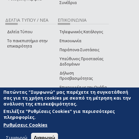
Συνέδρια
ΔΕΛΤΙΑ ΤΥΠΟΥ / ΝΕΑ
ΕΠΙΚΟΙΝΩΝΙΑ
Δελτία Τύπου
Τηλεφωνικός Κατάλογος
Το πανεπιστήμιο στην
Επικοινωνία
επικαιρότητα
Παράπονα-Συστάσεις
Υπεύθυνος Προστασίας
Δεδομένων
Δήλωση
Προσβασιμότητας
Επικοινωνία με την Ομάδα
Πατώντας "Συμφωνώ" μας παρέχετε τη συγκατάθεσή
Ανάπτυξης του site
(link sends e-mail)
σας για τη χρήση cookies με σκοπό τη μέτρηση και την
ανάλυση της επισκεψιμότητας.
© ΠΑΝΕΠΙΣΤΗΜΙΟ ΑΙΓΑΙΟΥ
ΟΡΟΙ ΧΡΗΣΗΣ
ΠΟΛΙΤΙΚΗ COOKIES
ΟΜΑΔΑ
ΑΝΑΠΤΥΞΗΣ
Επιλέξτε "Ρυθμίσεις Cookies" για περισσότερες
πληροφορίες.
Ρυθμίσεις Cookies
Συμφωνώ
Διαφωνώ