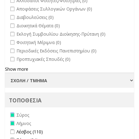
Αλλοδαποί Φοιτητές/Φοιτήτριες (0)
undefined
Αποφάσεις Συλλογικών Οργάνων (0)
undefined
Διαβουλεύσεις (0)
undefined
Διοικητικά Θέματα (0)
undefined
Εκλογή Συμβουλίου Διοίκησης-Πρύτανη (0)
undefined
Φοιτητική Μέριμνα (0)
undefined
Περιοδικές Εκδόσεις Πανεπιστημίου (0)
undefined
Προπτυχιακές Σπουδές (0)
Show more
ΤΟΠΟΘΕΣΙΑ
Remove Σύρος filter
Σύρος
Remove Λήμνος filter
Λήμνος
Apply Λέσβος filter
Apply Λέσβος filter
Λέσβος (110)
Apply Σάμος filter
Apply Σάμος filter