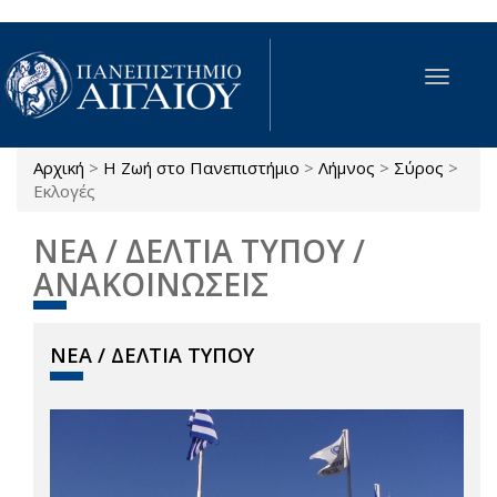
Παράκαμψη προς το κυρίως περιεχόμενο
Toggle
navigat
Αρχική
>
Η Ζωή στο Πανεπιστήμιο
>
Λήμνος
>
Σύρος
>
Είστε εδώ
Εκλογές
ΝΕΑ / ΔΕΛΤΙΑ ΤΥΠΟΥ /
ΑΝΑΚΟΙΝΩΣΕΙΣ
ΝΕΑ / ΔΕΛΤΙΑ ΤΥΠΟΥ