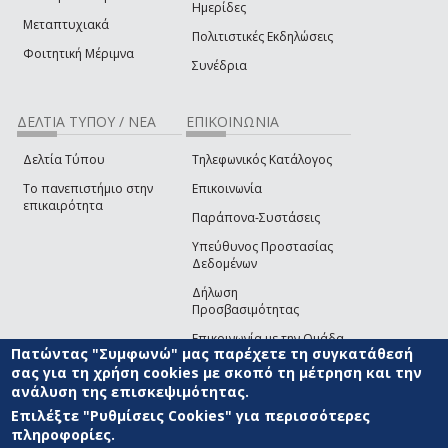
Ημερίδες
Μεταπτυχιακά
Πολιτιστικές Εκδηλώσεις
Φοιτητική Μέριμνα
Συνέδρια
ΔΕΛΤΙΑ ΤΥΠΟΥ / ΝΕΑ
ΕΠΙΚΟΙΝΩΝΙΑ
Δελτία Τύπου
Τηλεφωνικός Κατάλογος
Το πανεπιστήμιο στην
Επικοινωνία
επικαιρότητα
Παράπονα-Συστάσεις
Υπεύθυνος Προστασίας
Δεδομένων
Δήλωση
Προσβασιμότητας
Επικοινωνία με την Ομάδα
Πατώντας "Συμφωνώ" μας παρέχετε τη συγκατάθεσή
Ανάπτυξης του site
(link sends e-mail)
σας για τη χρήση cookies με σκοπό τη μέτρηση και την
ανάλυση της επισκεψιμότητας.
© ΠΑΝΕΠΙΣΤΗΜΙΟ ΑΙΓΑΙΟΥ
ΟΡΟΙ ΧΡΗΣΗΣ
ΠΟΛΙΤΙΚΗ COOKIES
ΟΜΑΔΑ
ΑΝΑΠΤΥΞΗΣ
Επιλέξτε "Ρυθμίσεις Cookies" για περισσότερες
πληροφορίες.