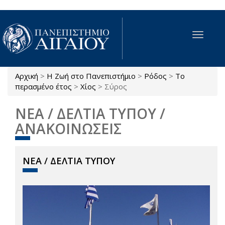
Παράκαμψη προς το κυρίως περιεχόμενο
Toggle
navigat
Αρχική
>
Η Ζωή στο Πανεπιστήμιο
>
Ρόδος
>
Το
Είστε εδώ
περασμένο έτος
>
Χίος
>
Σύρος
ΝΕΑ / ΔΕΛΤΙΑ ΤΥΠΟΥ /
ΑΝΑΚΟΙΝΩΣΕΙΣ
ΝΕΑ / ΔΕΛΤΙΑ ΤΥΠΟΥ