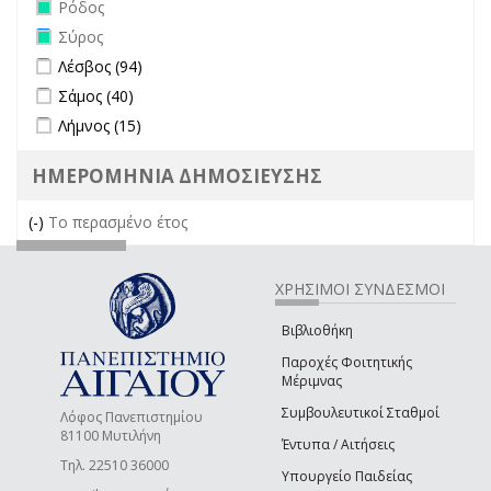
Remove Ρόδος filter
Ρόδος
Remove Σύρος filter
Σύρος
Apply Λέσβος filter
Apply Λέσβος filter
Λέσβος (94)
Apply Σάμος filter
Apply Σάμος filter
Σάμος (40)
Apply Λήμνος filter
Apply Λήμνος filter
Λήμνος (15)
ΗΜΕΡΟΜΗΝΙΑ ΔΗΜΟΣΙΕΥΣΗΣ
(-)
Remove Το περασμένο έτος filter
Το περασμένο έτος
ΧΡΗΣΙΜΟΙ ΣΥΝΔΕΣΜΟΙ
Βιβλιοθήκη
Παροχές Φοιτητικής
Μέριμνας
Συμβουλευτικοί Σταθμοί
Λόφος Πανεπιστημίου
81100 Μυτιλήνη
Έντυπα / Αιτήσεις
Τηλ. 22510 36000
Υπουργείο Παιδείας