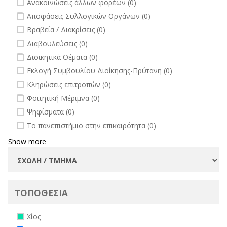
Ανακοινώσεις άλλων φορέων (0)
undefined
Αποφάσεις Συλλογικών Οργάνων (0)
undefined
Βραβεία / Διακρίσεις (0)
undefined
Διαβουλεύσεις (0)
undefined
Διοικητικά Θέματα (0)
undefined
Εκλογή Συμβουλίου Διοίκησης-Πρύτανη (0)
undefined
Κληρώσεις επιτροπών (0)
undefined
Φοιτητική Μέριμνα (0)
undefined
Ψηφίσματα (0)
undefined
Το πανεπιστήμιο στην επικαιρότητα (0)
Show more
ΤΟΠΟΘΕΣΙΑ
Remove Χίος filter
Χίος