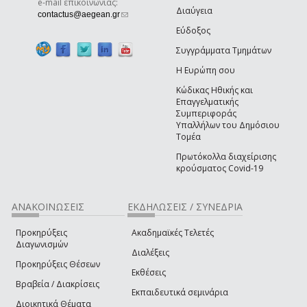
e-mail επικοινωνίας:
Διαύγεια
(link sends e-mail)
contactus@aegean.gr
Εύδοξος
Συγγράμματα Τμημάτων
Η Ευρώπη σου
Κώδικας Ηθικής και
Επαγγελματικής
Συμπεριφοράς
Υπαλλήλων του Δημόσιου
Τομέα
Πρωτόκολλα διαχείρισης
κρούσματος Covid-19
ΑΝΑΚΟΙΝΩΣΕΙΣ
ΕΚΔΗΛΩΣΕΙΣ / ΣΥΝΕΔΡΙΑ
Προκηρύξεις
Ακαδημαϊκές Τελετές
Διαγωνισμών
Διαλέξεις
Προκηρύξεις Θέσεων
Εκθέσεις
Βραβεία / Διακρίσεις
Εκπαιδευτικά σεμινάρια
Διοικητικά Θέματα