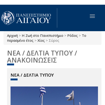
Παράκαμψη προς το κυρίως περιεχόμενο
Toggle
navigat
Αρχική
>
Η Ζωή στο Πανεπιστήμιο
>
Ρόδος
>
Το
Είστε εδώ
περασμένο έτος
>
Χίος
>
Σύρος
ΝΕΑ / ΔΕΛΤΙΑ ΤΥΠΟΥ /
ΑΝΑΚΟΙΝΩΣΕΙΣ
ΝΕΑ / ΔΕΛΤΙΑ ΤΥΠΟΥ