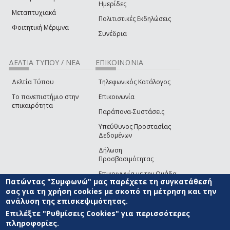
Ημερίδες
Μεταπτυχιακά
Πολιτιστικές Εκδηλώσεις
Φοιτητική Μέριμνα
Συνέδρια
ΔΕΛΤΙΑ ΤΥΠΟΥ / ΝΕΑ
ΕΠΙΚΟΙΝΩΝΙΑ
Δελτία Τύπου
Τηλεφωνικός Κατάλογος
Το πανεπιστήμιο στην
Επικοινωνία
επικαιρότητα
Παράπονα-Συστάσεις
Υπεύθυνος Προστασίας
Δεδομένων
Δήλωση
Προσβασιμότητας
Επικοινωνία με την Ομάδα
Πατώντας "Συμφωνώ" μας παρέχετε τη συγκατάθεσή
Ανάπτυξης του site
(link sends e-mail)
σας για τη χρήση cookies με σκοπό τη μέτρηση και την
ανάλυση της επισκεψιμότητας.
© ΠΑΝΕΠΙΣΤΗΜΙΟ ΑΙΓΑΙΟΥ
ΟΡΟΙ ΧΡΗΣΗΣ
ΠΟΛΙΤΙΚΗ COOKIES
ΟΜΑΔΑ
ΑΝΑΠΤΥΞΗΣ
Επιλέξτε "Ρυθμίσεις Cookies" για περισσότερες
πληροφορίες.