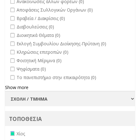
Ανακοινώσεις άλλων φορέων (0)
undefined
Αποφάσεις Συλλογικών Οργάνων (0)
undefined
Βραβεία / Διακρίσεις (0)
undefined
Διαβουλεύσεις (0)
undefined
Διοικητικά Θέματα (0)
undefined
Εκλογή Συμβουλίου Διοίκησης-Πρύτανη (0)
undefined
Κληρώσεις επιτροπών (0)
undefined
Φοιτητική Μέριμνα (0)
undefined
Ψηφίσματα (0)
undefined
Το πανεπιστήμιο στην επικαιρότητα (0)
Show more
ΤΟΠΟΘΕΣΙΑ
Remove Χίος filter
Χίος