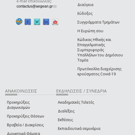
e-mail επικοινωνίας:
Διαύγεια
(link sends e-mail)
contactus@aegean.gr
Εύδοξος
Συγγράμματα Τμημάτων
Η Ευρώπη σου
Κώδικας Ηθικής και
Επαγγελματικής
Συμπεριφοράς
Υπαλλήλων του Δημόσιου
Τομέα
Πρωτόκολλα διαχείρισης
κρούσματος Covid-19
ΑΝΑΚΟΙΝΩΣΕΙΣ
ΕΚΔΗΛΩΣΕΙΣ / ΣΥΝΕΔΡΙΑ
Προκηρύξεις
Ακαδημαϊκές Τελετές
Διαγωνισμών
Διαλέξεις
Προκηρύξεις Θέσεων
Εκθέσεις
Βραβεία / Διακρίσεις
Εκπαιδευτικά σεμινάρια
Διοικητικά Θέματα