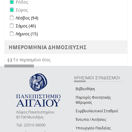
Remove Ρόδος filter
Ρόδος
Remove Σύρος filter
Σύρος
Apply Λέσβος filter
Apply Λέσβος filter
Λέσβος (94)
Apply Σάμος filter
Apply Σάμος filter
Σάμος (40)
Apply Λήμνος filter
Apply Λήμνος filter
Λήμνος (15)
ΗΜΕΡΟΜΗΝΙΑ ΔΗΜΟΣΙΕΥΣΗΣ
(-)
Remove Το περασμένο έτος filter
Το περασμένο έτος
ΧΡΗΣΙΜΟΙ ΣΥΝΔΕΣΜΟΙ
Βιβλιοθήκη
Παροχές Φοιτητικής
Μέριμνας
Συμβουλευτικοί Σταθμοί
Λόφος Πανεπιστημίου
81100 Μυτιλήνη
Έντυπα / Αιτήσεις
Τηλ. 22510 36000
Υπουργείο Παιδείας