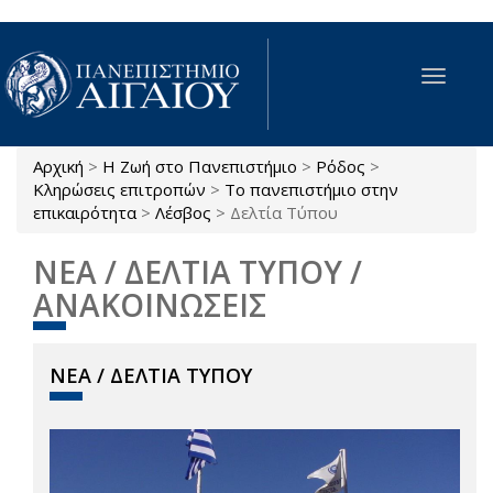
Παράκαμψη προς το κυρίως περιεχόμενο
Toggle
navigat
Αρχική
>
Η Ζωή στο Πανεπιστήμιο
>
Ρόδος
>
Είστε εδώ
Κληρώσεις επιτροπών
>
Το πανεπιστήμιο στην
επικαιρότητα
>
Λέσβος
>
Δελτία Τύπου
ΝΕΑ / ΔΕΛΤΙΑ ΤΥΠΟΥ /
ΑΝΑΚΟΙΝΩΣΕΙΣ
ΝΕΑ / ΔΕΛΤΙΑ ΤΥΠΟΥ