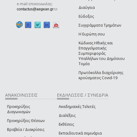
e-mail επικοινωνίας:
Διαύγεια
(link sends e-mail)
contactus@aegean.gr
Εύδοξος
Συγγράμματα Τμημάτων
Η Ευρώπη σου
Κώδικας Ηθικής και
Επαγγελματικής
Συμπεριφοράς
Υπαλλήλων του Δημόσιου
Τομέα
Πρωτόκολλα διαχείρισης
κρούσματος Covid-19
ΑΝΑΚΟΙΝΩΣΕΙΣ
ΕΚΔΗΛΩΣΕΙΣ / ΣΥΝΕΔΡΙΑ
Προκηρύξεις
Ακαδημαϊκές Τελετές
Διαγωνισμών
Διαλέξεις
Προκηρύξεις Θέσεων
Εκθέσεις
Βραβεία / Διακρίσεις
Εκπαιδευτικά σεμινάρια