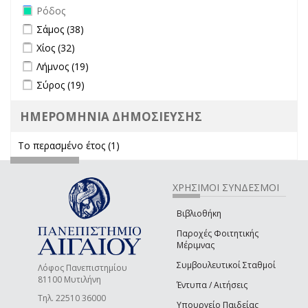
Remove Ρόδος filter
Ρόδος
Apply Σάμος filter
Apply Σάμος filter
Σάμος (38)
Apply Χίος filter
Apply Χίος filter
Χίος (32)
Apply Λήμνος filter
Apply Λήμνος filter
Λήμνος (19)
Apply Σύρος filter
Apply Σύρος filter
Σύρος (19)
ΗΜΕΡΟΜΗΝΙΑ ΔΗΜΟΣΙΕΥΣΗΣ
Το περασμένο έτος (1)
Apply Το περασμένο έτος filter
ΧΡΗΣΙΜΟΙ ΣΥΝΔΕΣΜΟΙ
Βιβλιοθήκη
Παροχές Φοιτητικής
Μέριμνας
Συμβουλευτικοί Σταθμοί
Λόφος Πανεπιστημίου
81100 Μυτιλήνη
Έντυπα / Αιτήσεις
Τηλ. 22510 36000
Υπουργείο Παιδείας