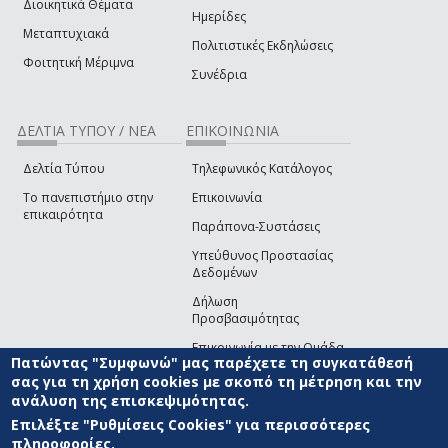
Διοικητικά Θέματα
Ημερίδες
Μεταπτυχιακά
Πολιτιστικές Εκδηλώσεις
Φοιτητική Μέριμνα
Συνέδρια
ΔΕΛΤΙΑ ΤΥΠΟΥ / ΝΕΑ
ΕΠΙΚΟΙΝΩΝΙΑ
Δελτία Τύπου
Τηλεφωνικός Κατάλογος
Το πανεπιστήμιο στην
Επικοινωνία
επικαιρότητα
Παράπονα-Συστάσεις
Υπεύθυνος Προστασίας
Δεδομένων
Δήλωση
Προσβασιμότητας
Επικοινωνία με την Ομάδα
Πατώντας "Συμφωνώ" μας παρέχετε τη συγκατάθεσή
Ανάπτυξης του site
(link sends e-mail)
σας για τη χρήση cookies με σκοπό τη μέτρηση και την
ανάλυση της επισκεψιμότητας.
© ΠΑΝΕΠΙΣΤΗΜΙΟ ΑΙΓΑΙΟΥ
ΟΡΟΙ ΧΡΗΣΗΣ
ΠΟΛΙΤΙΚΗ COOKIES
ΟΜΑΔΑ
ΑΝΑΠΤΥΞΗΣ
Επιλέξτε "Ρυθμίσεις Cookies" για περισσότερες
πληροφορίες.