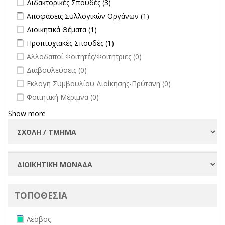
Διδακτορικές Σπουδές (3)
filter
filter
Apply Αποφάσεις Συλλογικών Οργάνων filter
Apply Αποφάσεις
Αποφάσεις Συλλογικών Οργάνων (1)
Συλλογικών
Apply Διοικητικά Θέματα filter
Apply Διοικητικά Θέματα filter
Διοικητικά Θέματα (1)
Οργάνων filter
Apply Προπτυχιακές Σπουδές filter
Apply Προπτυχιακές Σπουδές
Προπτυχιακές Σπουδές (1)
filter
undefined
Αλλοδαποί Φοιτητές/Φοιτήτριες (0)
undefined
Διαβουλεύσεις (0)
undefined
Εκλογή Συμβουλίου Διοίκησης-Πρύτανη (0)
undefined
Φοιτητική Μέριμνα (0)
Show more
ΤΟΠΟΘΕΣΙΑ
Remove Λέσβος filter
Λέσβος