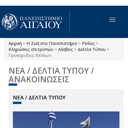
Παράκαμψη προς το κυρίως περιεχόμενο
Toggle
navigat
Αρχική
>
Η Ζωή στο Πανεπιστήμιο
>
Ρόδος
>
Είστε εδώ
Κληρώσεις επιτροπών
>
Λέσβος
>
Δελτία Τύπου
>
Προκηρύξεις Θέσεων
ΝΕΑ / ΔΕΛΤΙΑ ΤΥΠΟΥ /
ΑΝΑΚΟΙΝΩΣΕΙΣ
ΝΕΑ / ΔΕΛΤΙΑ ΤΥΠΟΥ