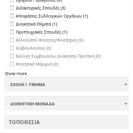
Πανεπιστημίου
Apply Διδακτορικές Σπουδές filter
Apply Διδακτορικές Σπουδές
Διδακτορικές Σπουδές (3)
filter
filter
Apply Αποφάσεις Συλλογικών Οργάνων filter
Apply Αποφάσεις
Αποφάσεις Συλλογικών Οργάνων (1)
Συλλογικών
Apply Διοικητικά Θέματα filter
Apply Διοικητικά Θέματα filter
Διοικητικά Θέματα (1)
Οργάνων filter
Apply Προπτυχιακές Σπουδές filter
Apply Προπτυχιακές Σπουδές
Προπτυχιακές Σπουδές (1)
filter
undefined
Αλλοδαποί Φοιτητές/Φοιτήτριες (0)
undefined
Διαβουλεύσεις (0)
undefined
Εκλογή Συμβουλίου Διοίκησης-Πρύτανη (0)
undefined
Φοιτητική Μέριμνα (0)
Show more
ΤΟΠΟΘΕΣΙΑ