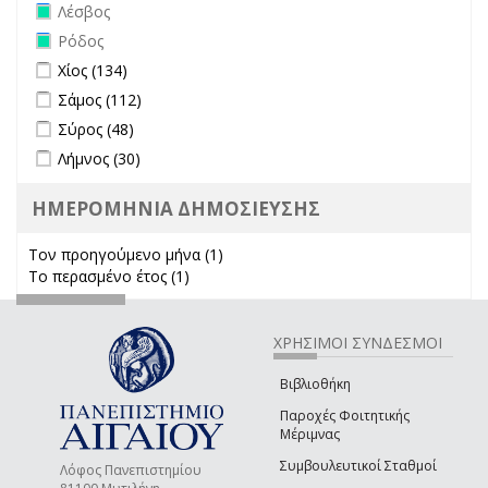
Remove Λέσβος filter
Λέσβος
Remove Ρόδος filter
Ρόδος
Apply Χίος filter
Apply Χίος filter
Χίος (134)
Apply Σάμος filter
Apply Σάμος filter
Σάμος (112)
Apply Σύρος filter
Apply Σύρος filter
Σύρος (48)
Apply Λήμνος filter
Apply Λήμνος filter
Λήμνος (30)
ΗΜΕΡΟΜΗΝΙΑ ΔΗΜΟΣΙΕΥΣΗΣ
Τον προηγούμενο μήνα (1)
Apply Τον προηγούμενο μήνα
Το περασμένο έτος (1)
Apply Το περασμένο έτος filter
filter
ΧΡΗΣΙΜΟΙ ΣΥΝΔΕΣΜΟΙ
Βιβλιοθήκη
Παροχές Φοιτητικής
Μέριμνας
Συμβουλευτικοί Σταθμοί
Λόφος Πανεπιστημίου