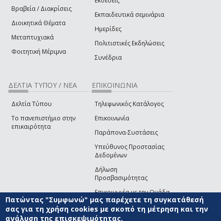
Εκθέσεις
Βραβεία / Διακρίσεις
Εκπαιδευτικά σεμινάρια
Διοικητικά Θέματα
Ημερίδες
Μεταπτυχιακά
Πολιτιστικές Εκδηλώσεις
Φοιτητική Μέριμνα
Συνέδρια
ΔΕΛΤΙΑ ΤΥΠΟΥ / ΝΕΑ
ΕΠΙΚΟΙΝΩΝΙΑ
Δελτία Τύπου
Τηλεφωνικός Κατάλογος
Το πανεπιστήμιο στην
Επικοινωνία
επικαιρότητα
Παράπονα-Συστάσεις
Υπεύθυνος Προστασίας
Δεδομένων
Δήλωση
Προσβασιμότητας
Επικοινωνία με την Ομάδα
Πατώντας "Συμφωνώ" μας παρέχετε τη συγκατάθεσή
Ανάπτυξης του site
(link sends e-mail)
σας για τη χρήση cookies με σκοπό τη μέτρηση και την
ανάλυση της επισκεψιμότητας.
© ΠΑΝΕΠΙΣΤΗΜΙΟ ΑΙΓΑΙΟΥ
ΟΡΟΙ ΧΡΗΣΗΣ
ΠΟΛΙΤΙΚΗ COOKIES
ΟΜΑΔΑ