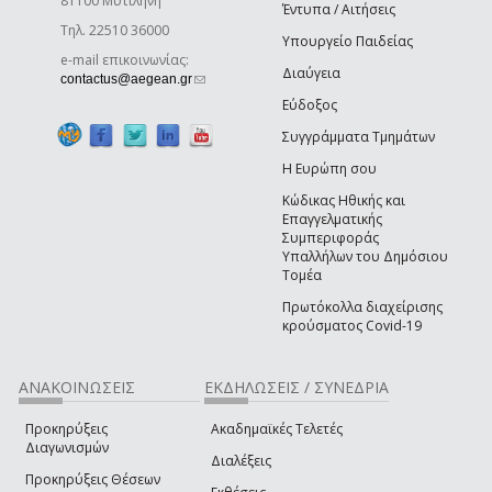
81100 Μυτιλήνη
Έντυπα / Αιτήσεις
Τηλ. 22510 36000
Υπουργείο Παιδείας
e-mail επικοινωνίας:
Διαύγεια
(link sends e-mail)
contactus@aegean.gr
Εύδοξος
Συγγράμματα Τμημάτων
Η Ευρώπη σου
Κώδικας Ηθικής και
Επαγγελματικής
Συμπεριφοράς
Υπαλλήλων του Δημόσιου
Τομέα
Πρωτόκολλα διαχείρισης
κρούσματος Covid-19
ΑΝΑΚΟΙΝΩΣΕΙΣ
ΕΚΔΗΛΩΣΕΙΣ / ΣΥΝΕΔΡΙΑ
Προκηρύξεις
Ακαδημαϊκές Τελετές
Διαγωνισμών
Διαλέξεις
Προκηρύξεις Θέσεων