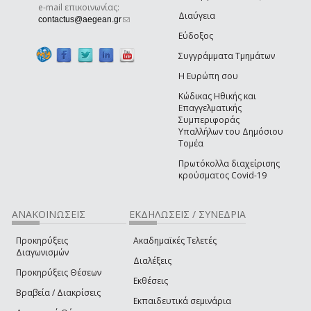
e-mail επικοινωνίας:
Διαύγεια
(link sends e-mail)
contactus@aegean.gr
Εύδοξος
Συγγράμματα Τμημάτων
Η Ευρώπη σου
Κώδικας Ηθικής και
Επαγγελματικής
Συμπεριφοράς
Υπαλλήλων του Δημόσιου
Τομέα
Πρωτόκολλα διαχείρισης
κρούσματος Covid-19
ΑΝΑΚΟΙΝΩΣΕΙΣ
ΕΚΔΗΛΩΣΕΙΣ / ΣΥΝΕΔΡΙΑ
Προκηρύξεις
Ακαδημαϊκές Τελετές
Διαγωνισμών
Διαλέξεις
Προκηρύξεις Θέσεων
Εκθέσεις
Βραβεία / Διακρίσεις
Εκπαιδευτικά σεμινάρια