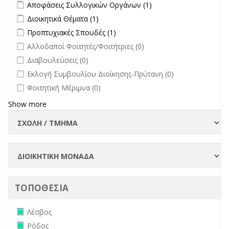
Apply Αποφάσεις Συλλογικών Οργάνων filter
Apply Αποφάσεις
Αποφάσεις Συλλογικών Οργάνων (1)
Συλλογικών
Apply Διοικητικά Θέματα filter
Apply Διοικητικά Θέματα filter
Διοικητικά Θέματα (1)
Οργάνων filter
Apply Προπτυχιακές Σπουδές filter
Apply Προπτυχιακές Σπουδές
Προπτυχιακές Σπουδές (1)
filter
undefined
Αλλοδαποί Φοιτητές/Φοιτήτριες (0)
undefined
Διαβουλεύσεις (0)
undefined
Εκλογή Συμβουλίου Διοίκησης-Πρύτανη (0)
undefined
Φοιτητική Μέριμνα (0)
Show more
ΤΟΠΟΘΕΣΙΑ
Remove Λέσβος filter
Λέσβος
Remove Ρόδος filter
Ρόδος