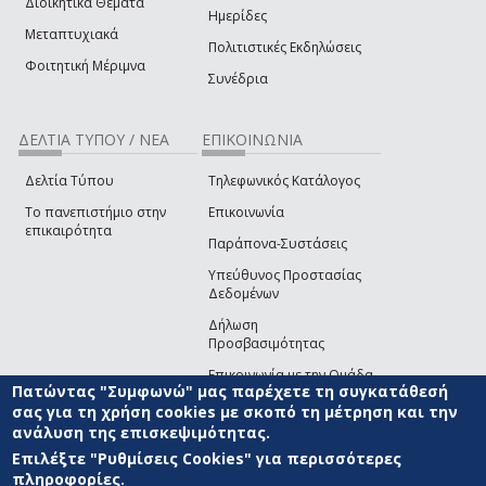
Διοικητικά Θέματα
Ημερίδες
Μεταπτυχιακά
Πολιτιστικές Εκδηλώσεις
Φοιτητική Μέριμνα
Συνέδρια
ΔΕΛΤΙΑ ΤΥΠΟΥ / ΝΕΑ
ΕΠΙΚΟΙΝΩΝΙΑ
Δελτία Τύπου
Τηλεφωνικός Κατάλογος
Το πανεπιστήμιο στην
Επικοινωνία
επικαιρότητα
Παράπονα-Συστάσεις
Υπεύθυνος Προστασίας
Δεδομένων
Δήλωση
Προσβασιμότητας
Επικοινωνία με την Ομάδα
Πατώντας "Συμφωνώ" μας παρέχετε τη συγκατάθεσή
Ανάπτυξης του site
(link sends e-mail)
σας για τη χρήση cookies με σκοπό τη μέτρηση και την
ανάλυση της επισκεψιμότητας.
© ΠΑΝΕΠΙΣΤΗΜΙΟ ΑΙΓΑΙΟΥ
ΟΡΟΙ ΧΡΗΣΗΣ
ΠΟΛΙΤΙΚΗ COOKIES
ΟΜΑΔΑ
ΑΝΑΠΤΥΞΗΣ
Επιλέξτε "Ρυθμίσεις Cookies" για περισσότερες
πληροφορίες.