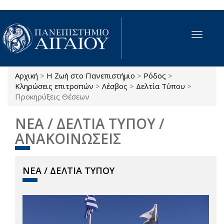
Παράκαμψη προς το κυρίως περιεχόμενο
Toggle
navigat
Αρχική
>
Η Ζωή στο Πανεπιστήμιο
>
Ρόδος
>
Είστε εδώ
Κληρώσεις επιτροπών
>
Λέσβος
>
Δελτία Τύπου
>
Προκηρύξεις Θέσεων
ΝΕΑ / ΔΕΛΤΙΑ ΤΥΠΟΥ /
ΑΝΑΚΟΙΝΩΣΕΙΣ
ΝΕΑ / ΔΕΛΤΙΑ ΤΥΠΟΥ