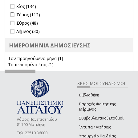
Apply Χίος filter
Apply Χίος filter
Χίος (134)
Apply Σάμος filter
Apply Σάμος filter
Σάμος (112)
Apply Σύρος filter
Apply Σύρος filter
Σύρος (48)
Apply Λήμνος filter
Apply Λήμνος filter
Λήμνος (30)
ΗΜΕΡΟΜΗΝΙΑ ΔΗΜΟΣΙΕΥΣΗΣ
Τον προηγούμενο μήνα (1)
Apply Τον προηγούμενο μήνα
Το περασμένο έτος (1)
Apply Το περασμένο έτος filter
filter
ΧΡΗΣΙΜΟΙ ΣΥΝΔΕΣΜΟΙ
Βιβλιοθήκη
Παροχές Φοιτητικής
Μέριμνας
Συμβουλευτικοί Σταθμοί
Λόφος Πανεπιστημίου
81100 Μυτιλήνη
Έντυπα / Αιτήσεις
Τηλ. 22510 36000
Υπουργείο Παιδείας