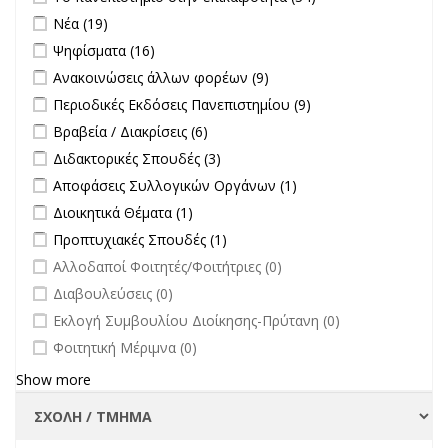
πανεπιστήμιο
Apply Νέα filter
Apply Νέα filter
Νέα (19)
στην
Apply Ψηφίσματα filter
Apply Ψηφίσματα filter
Ψηφίσματα (16)
επικαιρότητα filter
Apply Ανακοινώσεις άλλων φορέων filter
Apply Ανακοινώσεις
Ανακοινώσεις άλλων φορέων (9)
άλλων φορέων filter
Apply Περιοδικές Εκδόσεις Πανεπιστημίου filter
Apply Περιοδικές
Περιοδικές Εκδόσεις Πανεπιστημίου (9)
Εκδόσεις
Apply Βραβεία / Διακρίσεις filter
Apply Βραβεία / Διακρίσεις filter
Βραβεία / Διακρίσεις (6)
Πανεπιστημίου
Apply Διδακτορικές Σπουδές filter
Apply Διδακτορικές Σπουδές
Διδακτορικές Σπουδές (3)
filter
filter
Apply Αποφάσεις Συλλογικών Οργάνων filter
Apply Αποφάσεις
Αποφάσεις Συλλογικών Οργάνων (1)
Συλλογικών
Apply Διοικητικά Θέματα filter
Apply Διοικητικά Θέματα filter
Διοικητικά Θέματα (1)
Οργάνων filter
Apply Προπτυχιακές Σπουδές filter
Apply Προπτυχιακές Σπουδές
Προπτυχιακές Σπουδές (1)
filter
undefined
Αλλοδαποί Φοιτητές/Φοιτήτριες (0)
undefined
Διαβουλεύσεις (0)
undefined
Εκλογή Συμβουλίου Διοίκησης-Πρύτανη (0)
undefined
Φοιτητική Μέριμνα (0)
Show more