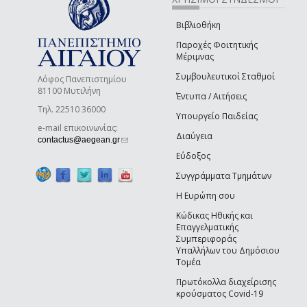
Βιβλιοθήκη
Παροχές Φοιτητικής
Μέριμνας
Συμβουλευτικοί Σταθμοί
Λόφος Πανεπιστημίου
81100 Μυτιλήνη
Έντυπα / Αιτήσεις
Τηλ. 22510 36000
Υπουργείο Παιδείας
e-mail επικοινωνίας:
Διαύγεια
(link sends e-mail)
contactus@aegean.gr
Εύδοξος
Συγγράμματα Τμημάτων
Η Ευρώπη σου
Κώδικας Ηθικής και
Επαγγελματικής
Συμπεριφοράς
Υπαλλήλων του Δημόσιου
Τομέα
Πρωτόκολλα διαχείρισης
κρούσματος Covid-19