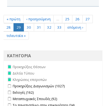
« πρώτη
‹ προηγούμενη
…
25
26
27
28
29
30
31
32
33
επόμενη ›
τελευταία »
ΚΑΤΗΓΟΡΙΑ
Remove Προκηρύξεις Θέσεων filter
Προκηρύξεις Θέσεων
Remove Δελτία Τύπου filter
Δελτία Τύπου
Remove Κληρώσεις επιτροπών filter
Κληρώσεις επιτροπών
Apply Προκηρύξεις Διαγωνισμών filter
Apply Προκηρύξεις
Προκηρύξεις Διαγωνισμών (1027)
Διαγωνισμών filter
Apply Εκλογές filter
Apply Εκλογές filter
Εκλογές (162)
Apply Μεταπτυχιακές Σπουδές filter
Apply Μεταπτυχιακές
Μεταπτυχιακές Σπουδές (92)
Σπουδές filter
Apply Το πανεπιστήμιο στην επικαιρότητα filter
Apply Το
Το πανεπιστήμιο στην επικαιρότητα (34)