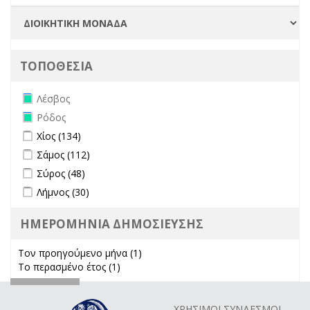
ΤΟΠΟΘΕΣΙΑ
Remove Λέσβος filter
Λέσβος
Remove Ρόδος filter
Ρόδος
Apply Χίος filter
Apply Χίος filter
Χίος (134)
Apply Σάμος filter
Apply Σάμος filter
Σάμος (112)
Apply Σύρος filter
Apply Σύρος filter
Σύρος (48)
Apply Λήμνος filter
Apply Λήμνος filter
Λήμνος (30)
ΗΜΕΡΟΜΗΝΙΑ ΔΗΜΟΣΙΕΥΣΗΣ
Τον προηγούμενο μήνα (1)
Apply Τον προηγούμενο μήνα
Το περασμένο έτος (1)
Apply Το περασμένο έτος filter
filter
ΧΡΗΣΙΜΟΙ ΣΥΝΔΕΣΜΟΙ