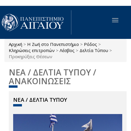
Παράκαμψη προς το κυρίως περιεχόμενο
Toggle
navigat
Αρχική
>
Η Ζωή στο Πανεπιστήμιο
>
Ρόδος
>
Είστε εδώ
Κληρώσεις επιτροπών
>
Λέσβος
>
Δελτία Τύπου
>
Προκηρύξεις Θέσεων
ΝΕΑ / ΔΕΛΤΙΑ ΤΥΠΟΥ /
ΑΝΑΚΟΙΝΩΣΕΙΣ
ΝΕΑ / ΔΕΛΤΙΑ ΤΥΠΟΥ