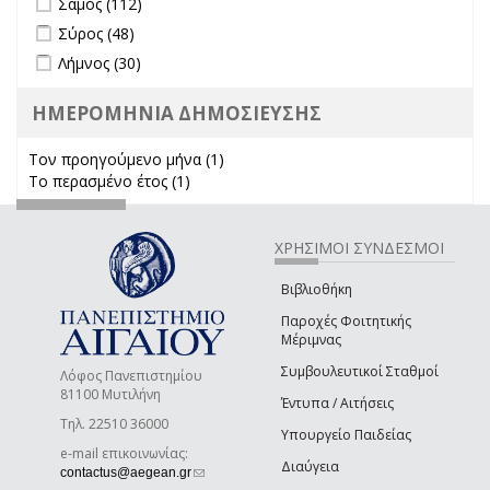
Σάμος (112)
Apply Σύρος filter
Apply Σύρος filter
Σύρος (48)
Apply Λήμνος filter
Apply Λήμνος filter
Λήμνος (30)
ΗΜΕΡΟΜΗΝΙΑ ΔΗΜΟΣΙΕΥΣΗΣ
Τον προηγούμενο μήνα (1)
Apply Τον προηγούμενο μήνα
Το περασμένο έτος (1)
Apply Το περασμένο έτος filter
filter
ΧΡΗΣΙΜΟΙ ΣΥΝΔΕΣΜΟΙ
Βιβλιοθήκη
Παροχές Φοιτητικής
Μέριμνας
Συμβουλευτικοί Σταθμοί
Λόφος Πανεπιστημίου
81100 Μυτιλήνη
Έντυπα / Αιτήσεις
Τηλ. 22510 36000
Υπουργείο Παιδείας
e-mail επικοινωνίας:
Διαύγεια
(link sends e-mail)
contactus@aegean.gr