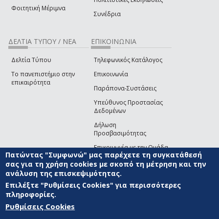
Φοιτητική Μέριμνα
Συνέδρια
ΔΕΛΤΙΑ ΤΥΠΟΥ / ΝΕΑ
ΕΠΙΚΟΙΝΩΝΙΑ
Δελτία Τύπου
Τηλεφωνικός Κατάλογος
Το πανεπιστήμιο στην
Επικοινωνία
επικαιρότητα
Παράπονα-Συστάσεις
Υπεύθυνος Προστασίας
Δεδομένων
Δήλωση
Προσβασιμότητας
Επικοινωνία με την Ομάδα
Πατώντας "Συμφωνώ" μας παρέχετε τη συγκατάθεσή
Ανάπτυξης του site
(link sends e-mail)
σας για τη χρήση cookies με σκοπό τη μέτρηση και την
ανάλυση της επισκεψιμότητας.
© ΠΑΝΕΠΙΣΤΗΜΙΟ ΑΙΓΑΙΟΥ
ΟΡΟΙ ΧΡΗΣΗΣ
ΠΟΛΙΤΙΚΗ COOKIES
ΟΜΑΔΑ
ΑΝΑΠΤΥΞΗΣ
Επιλέξτε "Ρυθμίσεις Cookies" για περισσότερες
πληροφορίες.
Ρυθμίσεις Cookies