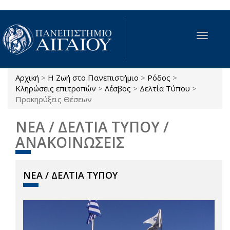
Παράκαμψη προς το κυρίως περιεχόμενο
Toggle
navigat
Αρχική
>
Η Ζωή στο Πανεπιστήμιο
>
Ρόδος
>
Είστε εδώ
Κληρώσεις επιτροπών
>
Λέσβος
>
Δελτία Τύπου
>
Προκηρύξεις Θέσεων
ΝΕΑ / ΔΕΛΤΙΑ ΤΥΠΟΥ /
ΑΝΑΚΟΙΝΩΣΕΙΣ
ΝΕΑ / ΔΕΛΤΙΑ ΤΥΠΟΥ