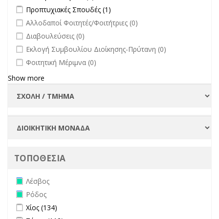
Οργάνων filter
Apply Προπτυχιακές Σπουδές filter
Apply Προπτυχιακές Σπουδές
Προπτυχιακές Σπουδές (1)
filter
undefined
Αλλοδαποί Φοιτητές/Φοιτήτριες (0)
undefined
Διαβουλεύσεις (0)
undefined
Εκλογή Συμβουλίου Διοίκησης-Πρύτανη (0)
undefined
Φοιτητική Μέριμνα (0)
Show more
ΤΟΠΟΘΕΣΙΑ
Remove Λέσβος filter
Λέσβος
Remove Ρόδος filter
Ρόδος
Apply Χίος filter
Apply Χίος filter
Χίος (134)
Apply Σάμος filter
Apply Σάμος filter