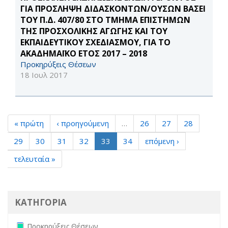
ΓΙΑ ΠΡΟΣΛΗΨΗ ΔΙΔΑΣΚΟΝΤΩΝ/ΟΥΣΩΝ ΒΑΣΕΙ
ΤΟΥ Π.Δ. 407/80 ΣΤΟ ΤΜΗΜΑ ΕΠΙΣΤΗΜΩΝ
ΤΗΣ ΠΡΟΣΧΟΛΙΚΗΣ ΑΓΩΓΗΣ ΚΑΙ ΤΟΥ
ΕΚΠΑΙΔΕΥΤΙΚΟΥ ΣΧΕΔΙΑΣΜΟΥ, ΓΙΑ ΤΟ
ΑΚΑΔΗΜΑΪΚΟ ΕΤΟΣ 2017 – 2018
Προκηρύξεις Θέσεων
18 Ιουλ 2017
« πρώτη
‹ προηγούμενη
…
26
27
28
29
30
31
32
33
34
επόμενη ›
τελευταία »
ΚΑΤΗΓΟΡΙΑ
Remove Προκηρύξεις Θέσεων filter
Προκηρύξεις Θέσεων