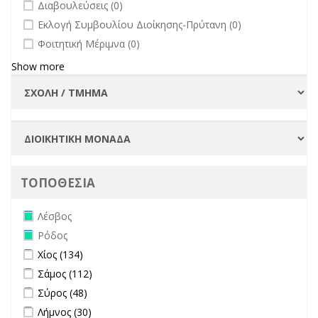
undefined
Διαβουλεύσεις (0)
undefined
Εκλογή Συμβουλίου Διοίκησης-Πρύτανη (0)
undefined
Φοιτητική Μέριμνα (0)
Show more
ΤΟΠΟΘΕΣΙΑ
Remove Λέσβος filter
Λέσβος
Remove Ρόδος filter
Ρόδος
Apply Χίος filter
Apply Χίος filter
Χίος (134)
Apply Σάμος filter
Apply Σάμος filter
Σάμος (112)
Apply Σύρος filter
Apply Σύρος filter
Σύρος (48)
Apply Λήμνος filter
Apply Λήμνος filter
Λήμνος (30)