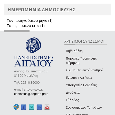
ΗΜΕΡΟΜΗΝΙΑ ΔΗΜΟΣΙΕΥΣΗΣ
Τον προηγούμενο μήνα (1)
Apply Τον προηγούμενο μήνα
Το περασμένο έτος (1)
Apply Το περασμένο έτος filter
filter
ΧΡΗΣΙΜΟΙ ΣΥΝΔΕΣΜΟΙ
Βιβλιοθήκη
Παροχές Φοιτητικής
Μέριμνας
Συμβουλευτικοί Σταθμοί
Λόφος Πανεπιστημίου
81100 Μυτιλήνη
Έντυπα / Αιτήσεις
Τηλ. 22510 36000
Υπουργείο Παιδείας
e-mail επικοινωνίας:
Διαύγεια
(link sends e-mail)
contactus@aegean.gr
Εύδοξος
Συγγράμματα Τμημάτων
Η Ευρώπη σου