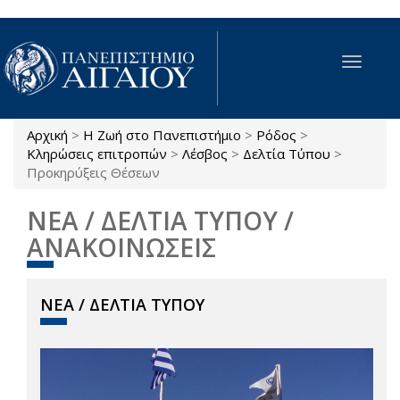
Παράκαμψη προς το κυρίως περιεχόμενο
Toggle
navigat
Αρχική
>
Η Ζωή στο Πανεπιστήμιο
>
Ρόδος
>
Είστε εδώ
Κληρώσεις επιτροπών
>
Λέσβος
>
Δελτία Τύπου
>
Προκηρύξεις Θέσεων
ΝΕΑ / ΔΕΛΤΙΑ ΤΥΠΟΥ /
ΑΝΑΚΟΙΝΩΣΕΙΣ
ΝΕΑ / ΔΕΛΤΙΑ ΤΥΠΟΥ