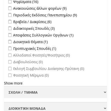
Apply Ψηφίσματα filter
Apply Ψηφίσματα filter
Ψηφίσματα (16)
επικαιρότητα filter
Apply Ανακοινώσεις άλλων φορέων filter
Apply Ανακοινώσεις
Ανακοινώσεις άλλων φορέων (9)
άλλων φορέων filter
Apply Περιοδικές Εκδόσεις Πανεπιστημίου filter
Apply Περιοδικές
Περιοδικές Εκδόσεις Πανεπιστημίου (9)
Εκδόσεις
Apply Βραβεία / Διακρίσεις filter
Apply Βραβεία / Διακρίσεις filter
Βραβεία / Διακρίσεις (6)
Πανεπιστημίου
Apply Διδακτορικές Σπουδές filter
Apply Διδακτορικές Σπουδές
Διδακτορικές Σπουδές (3)
filter
filter
Apply Αποφάσεις Συλλογικών Οργάνων filter
Apply Αποφάσεις
Αποφάσεις Συλλογικών Οργάνων (1)
Συλλογικών
Apply Διοικητικά Θέματα filter
Apply Διοικητικά Θέματα filter
Διοικητικά Θέματα (1)
Οργάνων filter
Apply Προπτυχιακές Σπουδές filter
Apply Προπτυχιακές Σπουδές
Προπτυχιακές Σπουδές (1)
filter
undefined
Αλλοδαποί Φοιτητές/Φοιτήτριες (0)
undefined
Διαβουλεύσεις (0)
undefined
Εκλογή Συμβουλίου Διοίκησης-Πρύτανη (0)
undefined
Φοιτητική Μέριμνα (0)
Show more