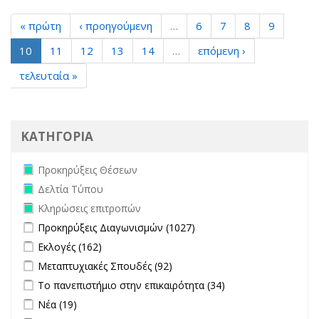
« πρώτη
‹ προηγούμενη
…
6
7
8
9
10
11
12
13
14
…
επόμενη ›
τελευταία »
ΚΑΤΗΓΟΡΙΑ
Remove Προκηρύξεις Θέσεων filter
Προκηρύξεις Θέσεων
Remove Δελτία Τύπου filter
Δελτία Τύπου
Remove Κληρώσεις επιτροπών filter
Κληρώσεις επιτροπών
Apply Προκηρύξεις Διαγωνισμών filter
Apply Προκηρύξεις
Προκηρύξεις Διαγωνισμών (1027)
Διαγωνισμών filter
Apply Εκλογές filter
Apply Εκλογές filter
Εκλογές (162)
Apply Μεταπτυχιακές Σπουδές filter
Apply Μεταπτυχιακές
Μεταπτυχιακές Σπουδές (92)
Σπουδές filter
Apply Το πανεπιστήμιο στην επικαιρότητα filter
Apply Το
Το πανεπιστήμιο στην επικαιρότητα (34)
πανεπιστήμιο
Apply Νέα filter
Apply Νέα filter
Νέα (19)
στην