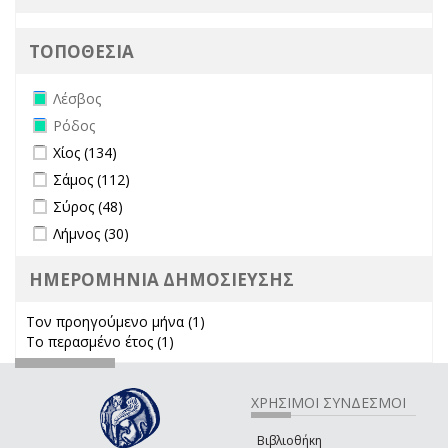
ΤΟΠΟΘΕΣΙΑ
Remove Λέσβος filter
Λέσβος
Remove Ρόδος filter
Ρόδος
Apply Χίος filter
Apply Χίος filter
Χίος (134)
Apply Σάμος filter
Apply Σάμος filter
Σάμος (112)
Apply Σύρος filter
Apply Σύρος filter
Σύρος (48)
Apply Λήμνος filter
Apply Λήμνος filter
Λήμνος (30)
ΗΜΕΡΟΜΗΝΙΑ ΔΗΜΟΣΙΕΥΣΗΣ
Τον προηγούμενο μήνα (1)
Apply Τον προηγούμενο μήνα
Το περασμένο έτος (1)
Apply Το περασμένο έτος filter
filter
ΧΡΗΣΙΜΟΙ ΣΥΝΔΕΣΜΟΙ
Βιβλιοθήκη