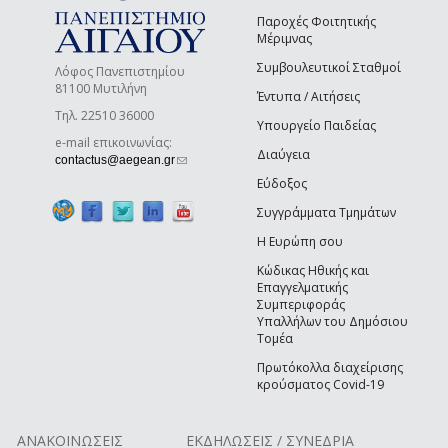
Παροχές Φοιτητικής
Μέριμνας
Συμβουλευτικοί Σταθμοί
Λόφος Πανεπιστημίου
81100 Μυτιλήνη
Έντυπα / Αιτήσεις
Τηλ. 22510 36000
Υπουργείο Παιδείας
e-mail επικοινωνίας:
Διαύγεια
(link sends e-mail)
contactus@aegean.gr
Εύδοξος
Συγγράμματα Τμημάτων
Η Ευρώπη σου
Κώδικας Ηθικής και
Επαγγελματικής
Συμπεριφοράς
Υπαλλήλων του Δημόσιου
Τομέα
Πρωτόκολλα διαχείρισης
κρούσματος Covid-19
ΑΝΑΚΟΙΝΩΣΕΙΣ
ΕΚΔΗΛΩΣΕΙΣ / ΣΥΝΕΔΡΙΑ